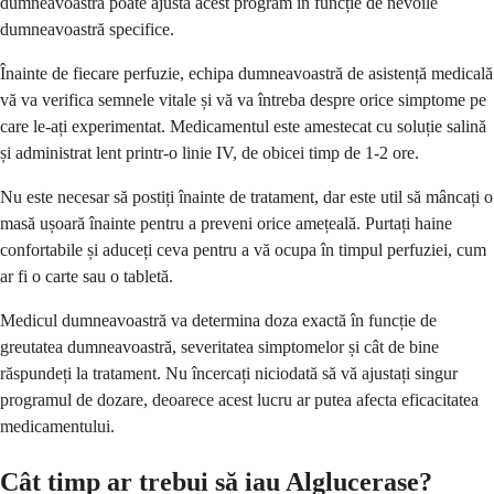
dumneavoastră poate ajusta acest program în funcție de nevoile
dumneavoastră specifice.
Înainte de fiecare perfuzie, echipa dumneavoastră de asistență medicală
vă va verifica semnele vitale și vă va întreba despre orice simptome pe
care le-ați experimentat. Medicamentul este amestecat cu soluție salină
și administrat lent printr-o linie IV, de obicei timp de 1-2 ore.
Nu este necesar să postiți înainte de tratament, dar este util să mâncați o
masă ușoară înainte pentru a preveni orice amețeală. Purtați haine
confortabile și aduceți ceva pentru a vă ocupa în timpul perfuziei, cum
ar fi o carte sau o tabletă.
Medicul dumneavoastră va determina doza exactă în funcție de
greutatea dumneavoastră, severitatea simptomelor și cât de bine
răspundeți la tratament. Nu încercați niciodată să vă ajustați singur
programul de dozare, deoarece acest lucru ar putea afecta eficacitatea
medicamentului.
Cât timp ar trebui să iau Alglucerase?