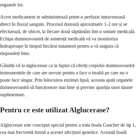
organele lor.
Acest medicament se administrează printr-o perfuzie intravenoasă
direct în fluxul sanguin. Procesul durează aproximativ 1-2 ore și se
efectuează, de obicei, la fiecare două săptămâni într-o unitate medicală.
Echipa dumneavoastră de asistență medicală vă va monitoriza
îndeaproape în timpul fiecărui tratament pentru a vă asigura că
răspundeți bine.
Gândiți-vă la alglucerase ca la faptul că oferiți corpului dumneavoastră
instrumentele de care are nevoie pentru a face o treabă pe care nu o
poate face singur. Prin înlocuirea enzimei lipsă, aceasta ajută organele
dumneavoastră să funcționeze mai bine și previne apariția unor daune
suplimentare.
Pentru ce este utilizat Alglucerase?
Alglucerase este conceput special pentru a trata boala Gaucher de tip 1,
cea mai frecventă formă a acestei afecțiuni genetice. Această boală