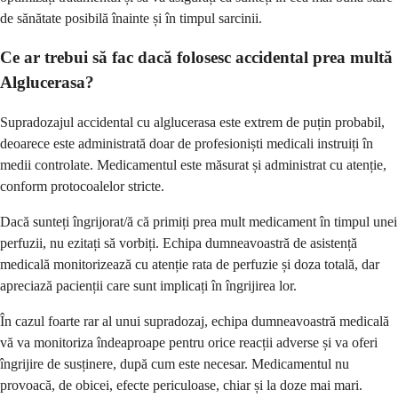
de sănătate posibilă înainte și în timpul sarcinii.
Ce ar trebui să fac dacă folosesc accidental prea multă
Alglucerasa?
Supradozajul accidental cu alglucerasa este extrem de puțin probabil,
deoarece este administrată doar de profesioniști medicali instruiți în
medii controlate. Medicamentul este măsurat și administrat cu atenție,
conform protocoalelor stricte.
Dacă sunteți îngrijorat/ă că primiți prea mult medicament în timpul unei
perfuzii, nu ezitați să vorbiți. Echipa dumneavoastră de asistență
medicală monitorizează cu atenție rata de perfuzie și doza totală, dar
apreciază pacienții care sunt implicați în îngrijirea lor.
În cazul foarte rar al unui supradozaj, echipa dumneavoastră medicală
vă va monitoriza îndeaproape pentru orice reacții adverse și va oferi
îngrijire de susținere, după cum este necesar. Medicamentul nu
provoacă, de obicei, efecte periculoase, chiar și la doze mai mari.