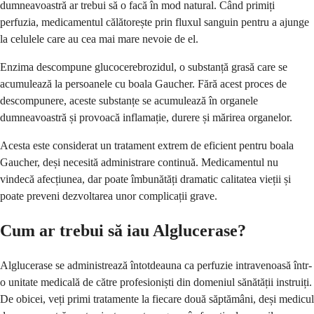
dumneavoastră ar trebui să o facă în mod natural. Când primiți
perfuzia, medicamentul călătorește prin fluxul sanguin pentru a ajunge
la celulele care au cea mai mare nevoie de el.
Enzima descompune glucocerebrozidul, o substanță grasă care se
acumulează la persoanele cu boala Gaucher. Fără acest proces de
descompunere, aceste substanțe se acumulează în organele
dumneavoastră și provoacă inflamație, durere și mărirea organelor.
Acesta este considerat un tratament extrem de eficient pentru boala
Gaucher, deși necesită administrare continuă. Medicamentul nu
vindecă afecțiunea, dar poate îmbunătăți dramatic calitatea vieții și
poate preveni dezvoltarea unor complicații grave.
Cum ar trebui să iau Alglucerase?
Alglucerase se administrează întotdeauna ca perfuzie intravenoasă într-
o unitate medicală de către profesioniști din domeniul sănătății instruiți.
De obicei, veți primi tratamente la fiecare două săptămâni, deși medicul