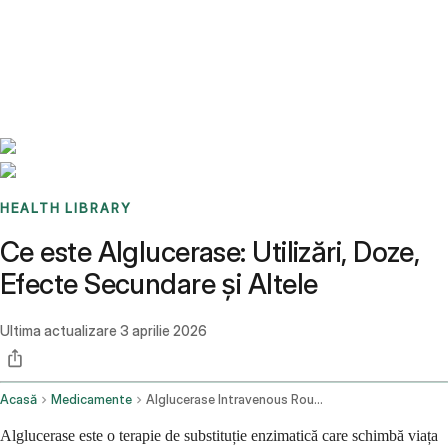
Benchmarks
Stories
FAQ
Sign up / Log in
HEALTH LIBRARY
Ce este Alglucerase: Utilizări, Doze,
Efecte Secundare și Altele
Ultima actualizare
3 aprilie 2026
Acasă
Medicamente
Alglucerase Intravenous Route
Alglucerase este o terapie de substituție enzimatică care schimbă viața