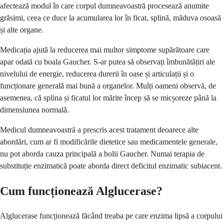
afectează modul în care corpul dumneavoastră procesează anumite
grăsimi, ceea ce duce la acumularea lor în ficat, splină, măduva osoasă
și alte organe.
Medicația ajută la reducerea mai multor simptome supărătoare care
apar odată cu boala Gaucher. S-ar putea să observați îmbunătățiri ale
nivelului de energie, reducerea durerii în oase și articulații și o
funcționare generală mai bună a organelor. Mulți oameni observă, de
asemenea, că splina și ficatul lor mărite încep să se micșoreze până la
dimensiunea normală.
Medicul dumneavoastră a prescris acest tratament deoarece alte
abordări, cum ar fi modificările dietetice sau medicamentele generale,
nu pot aborda cauza principală a bolii Gaucher. Numai terapia de
substituție enzimatică poate aborda direct deficitul enzimatic subiacent.
Cum funcționează Alglucerase?
Alglucerase funcționează făcând treaba pe care enzima lipsă a corpului