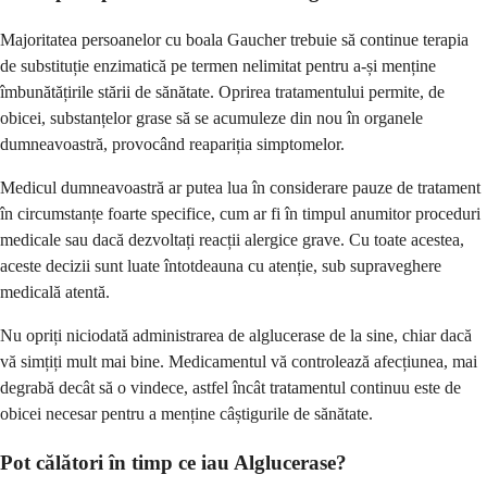
Majoritatea persoanelor cu boala Gaucher trebuie să continue terapia
de substituție enzimatică pe termen nelimitat pentru a-și menține
îmbunătățirile stării de sănătate. Oprirea tratamentului permite, de
obicei, substanțelor grase să se acumuleze din nou în organele
dumneavoastră, provocând reapariția simptomelor.
Medicul dumneavoastră ar putea lua în considerare pauze de tratament
în circumstanțe foarte specifice, cum ar fi în timpul anumitor proceduri
medicale sau dacă dezvoltați reacții alergice grave. Cu toate acestea,
aceste decizii sunt luate întotdeauna cu atenție, sub supraveghere
medicală atentă.
Nu opriți niciodată administrarea de alglucerase de la sine, chiar dacă
vă simțiți mult mai bine. Medicamentul vă controlează afecțiunea, mai
degrabă decât să o vindece, astfel încât tratamentul continuu este de
obicei necesar pentru a menține câștigurile de sănătate.
Pot călători în timp ce iau Alglucerase?