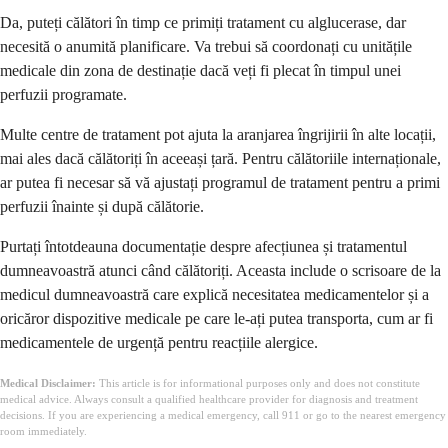
Da, puteți călători în timp ce primiți tratament cu alglucerase, dar
necesită o anumită planificare. Va trebui să coordonați cu unitățile
medicale din zona de destinație dacă veți fi plecat în timpul unei
perfuzii programate.
Multe centre de tratament pot ajuta la aranjarea îngrijirii în alte locații,
mai ales dacă călătoriți în aceeași țară. Pentru călătoriile internaționale,
ar putea fi necesar să vă ajustați programul de tratament pentru a primi
perfuzii înainte și după călătorie.
Purtați întotdeauna documentație despre afecțiunea și tratamentul
dumneavoastră atunci când călătoriți. Aceasta include o scrisoare de la
medicul dumneavoastră care explică necesitatea medicamentelor și a
oricăror dispozitive medicale pe care le-ați putea transporta, cum ar fi
medicamentele de urgență pentru reacțiile alergice.
Medical Disclaimer:
This article is for informational purposes only and does not constitute
medical advice. Always consult a qualified healthcare provider for diagnosis and treatment
decisions. If you are experiencing a medical emergency, call 911 or go to the nearest emergency
room immediately.