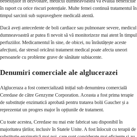
bebelușilor în dezvoltare, medicul dumneavoastră va evalua beneficiile
în raport cu orice riscuri potențiale. Multe femei continuă tratamentul în
timpul sarcinii sub supraveghere medicală atentă.
Dacă aveți antecedente de boli cardiace sau pulmonare severe, medicul
dumneavoastră ar putea fi nevoit să vă monitorizeze mai atent în timpul
perfuziilor. Medicamentul în sine, de obicei, nu înrăutățește aceste
afecțiuni, dar stresul oricărui tratament medical poate afecta uneori
persoanele cu probleme grave de sănătate subiacente.
Denumiri comerciale ale alglucerazei
Algluceraza a fost comercializată inițial sub denumirea comercială
Ceredase de către Genzyme Corporation. Aceasta a fost prima terapie
de substituție enzimatică aprobată pentru tratarea bolii Gaucher și a
reprezentat un progres major în opțiunile de tratament.
Cu toate acestea, Ceredase nu mai este fabricat sau disponibil în
majoritatea țărilor, inclusiv în Statele Unite. A fost înlocuit cu terapii de
substituție enzimatică mai noi, care sunt considerate mai eficiente și au