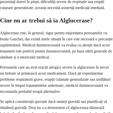
prezentați dureri în piept, dificultăți severe de respirație sau erupții
cutanate generalizate, aceasta necesită asistență medicală imediată.
Cine nu ar trebui să ia Alglucerase?
Alglucerase este, în general, sigur pentru majoritatea persoanelor cu
boala Gaucher, dar există unele situații în care este necesară o precauție
suplimentară. Medicul dumneavoastră va evalua cu atenție dacă acest
tratament este potrivit pentru dumneavoastră, pe baza stării generale de
sănătate și a istoricului medical.
Persoanele care au avut reacții alergice severe la alglucerase în trecut
nu trebuie să primească acest medicament. Dacă ați experimentat
probleme respiratorii grave, erupții cutanate generalizate sau umflături
severe în timpul tratamentelor anterioare, medicul dumneavoastră va
recomanda probabil terapii alternative.
Se aplică considerații speciale dacă sunteți gravidă sau planificați să
rămâneți gravidă. Deși nu s-a demonstrat că algluceraza dăunează