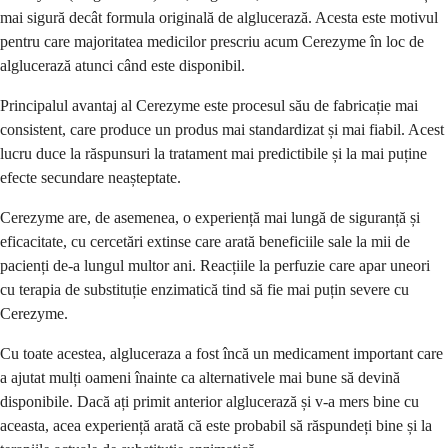
mai sigură decât formula originală de alglucerază. Acesta este motivul
pentru care majoritatea medicilor prescriu acum Cerezyme în loc de
alglucerază atunci când este disponibil.
Principalul avantaj al Cerezyme este procesul său de fabricație mai
consistent, care produce un produs mai standardizat și mai fiabil. Acest
lucru duce la răspunsuri la tratament mai predictibile și la mai puține
efecte secundare neașteptate.
Cerezyme are, de asemenea, o experiență mai lungă de siguranță și
eficacitate, cu cercetări extinse care arată beneficiile sale la mii de
pacienți de-a lungul multor ani. Reacțiile la perfuzie care apar uneori
cu terapia de substituție enzimatică tind să fie mai puțin severe cu
Cerezyme.
Cu toate acestea, algluceraza a fost încă un medicament important care
a ajutat mulți oameni înainte ca alternativele mai bune să devină
disponibile. Dacă ați primit anterior alglucerază și v-a mers bine cu
aceasta, acea experiență arată că este probabil să răspundeți bine și la