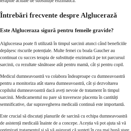
terapiile actuale de substituție enzimatică.
Întrebări frecvente despre Alglucerază
Este Algluceraza sigură pentru femeile gravide?
Alglucerasa poate fi utilizată în timpul sarcinii atunci când beneficiile
depășesc riscurile potențiale. Multe femei cu boala Gaucher au
continuat cu succes terapia de substituție enzimatică pe tot parcursul
sarcinii, cu rezultate sănătoase atât pentru mamă, cât și pentru copil.
Medicul dumneavoastră va colabora îndeaproape cu dumneavoastră
pentru a monitoriza atât starea dumneavoastră, cât și dezvoltarea
copilului dumneavoastră dacă aveți nevoie de tratament în timpul
sarcinii. Medicamentul nu pare să traverseze placenta în cantități
semnificative, dar supravegherea medicală continuă este importantă.
Este crucial să discutați planurile de sarcină cu echipa dumneavoastră
de asistență medicală înainte de a concepe. Aceștia vă pot ajuta să vă
optimizați tratamentul și să vă asigurați că sunteți în cea mai bună stare