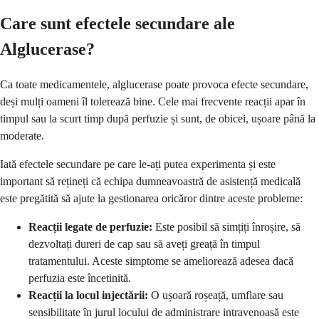
Care sunt efectele secundare ale
Alglucerase?
Ca toate medicamentele, alglucerase poate provoca efecte secundare,
deși mulți oameni îl tolerează bine. Cele mai frecvente reacții apar în
timpul sau la scurt timp după perfuzie și sunt, de obicei, ușoare până la
moderate.
Iată efectele secundare pe care le-ați putea experimenta și este
important să rețineți că echipa dumneavoastră de asistență medicală
este pregătită să ajute la gestionarea oricăror dintre aceste probleme:
Reacții legate de perfuzie:
Este posibil să simțiți înroșire, să
dezvoltați dureri de cap sau să aveți greață în timpul
tratamentului. Aceste simptome se ameliorează adesea dacă
perfuzia este încetinită.
Reacții la locul injectării:
O ușoară roșeață, umflare sau
sensibilitate în jurul locului de administrare intravenoasă este