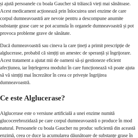
și ajută persoanele cu boala Gaucher să trăiască vieți mai sănătoase.
Acest medicament acționează prin înlocuirea unei enzime de care
corpul dumneavoastră are nevoie pentru a descompune anumite
substanțe grase care se pot acumula în organele dumneavoastră și pot
provoca probleme grave de sănătate.
Dacă dumneavoastră sau cineva la care țineți a primit prescripție de
alglucerase, probabil că simțiți un amestec de speranță și îngrijorare.
Acest tratament a ajutat mii de oameni să-și gestioneze eficient
afecțiunea, iar înțelegerea modului în care funcționează vă poate ajuta
să vă simțiți mai încrezător în ceea ce privește îngrijirea
dumneavoastră.
Ce este Alglucerase?
Alglucerase este o versiune artificială a unei enzime numită
glucocerebrozidază pe care corpul dumneavoastră o produce în mod
natural. Persoanele cu boala Gaucher nu produc suficientă din această
enzimă, ceea ce duce la acumularea dăunătoare de substanțe grase în