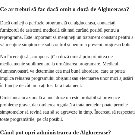
Ce ar trebui să fac dacă omit o doză de Alglucerasa?
Dacă omiteți o perfuzie programată cu alglucerasa, contactați
furnizorul de asistență medicală cât mai curând posibil pentru a
reprograma. Este important să mențineți un tratament constant pentru a
vă menține simptomele sub control și pentru a preveni progresia bolii.
Nu încercați să „compensați” o doză omisă prin primirea de
medicamente suplimentare la următoarea programare. Medicul
dumneavoastră va determina cea mai bună abordare, care ar putea
implica reluarea programului obișnuit sau efectuarea unor mici ajustări
în funcție de cât timp ați fost fără tratament.
Omisiunea ocazională a unei doze nu este probabil să provoace
probleme grave, dar omiterea regulată a tratamentelor poate permite
simptomelor să revină sau să se agraveze în timp. Încercați să respectați
toate programările, pe cât posibil.
Când pot opri administrarea de Alglucerase?