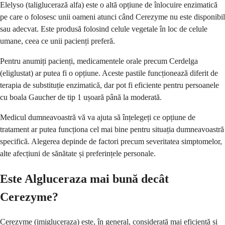
Elelyso (taliglucerază alfa) este o altă opțiune de înlocuire enzimatică
pe care o folosesc unii oameni atunci când Cerezyme nu este disponibil
sau adecvat. Este produsă folosind celule vegetale în loc de celule
umane, ceea ce unii pacienți preferă.
Pentru anumiți pacienți, medicamentele orale precum Cerdelga
(eliglustat) ar putea fi o opțiune. Aceste pastile funcționează diferit de
terapia de substituție enzimatică, dar pot fi eficiente pentru persoanele
cu boala Gaucher de tip 1 ușoară până la moderată.
Medicul dumneavoastră vă va ajuta să înțelegeți ce opțiune de
tratament ar putea funcționa cel mai bine pentru situația dumneavoastră
specifică. Alegerea depinde de factori precum severitatea simptomelor,
alte afecțiuni de sănătate și preferințele personale.
Este Algluceraza mai bună decât
Cerezyme?
Cerezyme (imigluceraza) este, în general, considerată mai eficientă și