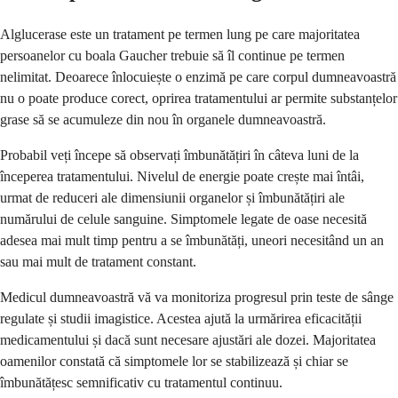
Alglucerase este un tratament pe termen lung pe care majoritatea
persoanelor cu boala Gaucher trebuie să îl continue pe termen
nelimitat. Deoarece înlocuiește o enzimă pe care corpul dumneavoastră
nu o poate produce corect, oprirea tratamentului ar permite substanțelor
grase să se acumuleze din nou în organele dumneavoastră.
Probabil veți începe să observați îmbunătățiri în câteva luni de la
începerea tratamentului. Nivelul de energie poate crește mai întâi,
urmat de reduceri ale dimensiunii organelor și îmbunătățiri ale
numărului de celule sanguine. Simptomele legate de oase necesită
adesea mai mult timp pentru a se îmbunătăți, uneori necesitând un an
sau mai mult de tratament constant.
Medicul dumneavoastră vă va monitoriza progresul prin teste de sânge
regulate și studii imagistice. Acestea ajută la urmărirea eficacității
medicamentului și dacă sunt necesare ajustări ale dozei. Majoritatea
oamenilor constată că simptomele lor se stabilizează și chiar se
îmbunătățesc semnificativ cu tratamentul continuu.