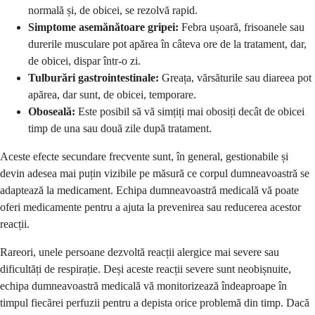
normală și, de obicei, se rezolvă rapid.
Simptome asemănătoare gripei:
Febra ușoară, frisoanele sau
durerile musculare pot apărea în câteva ore de la tratament, dar,
de obicei, dispar într-o zi.
Tulburări gastrointestinale:
Greața, vărsăturile sau diareea pot
apărea, dar sunt, de obicei, temporare.
Oboseală:
Este posibil să vă simțiți mai obosiți decât de obicei
timp de una sau două zile după tratament.
Aceste efecte secundare frecvente sunt, în general, gestionabile și
devin adesea mai puțin vizibile pe măsură ce corpul dumneavoastră se
adaptează la medicament. Echipa dumneavoastră medicală vă poate
oferi medicamente pentru a ajuta la prevenirea sau reducerea acestor
reacții.
Rareori, unele persoane dezvoltă reacții alergice mai severe sau
dificultăți de respirație. Deși aceste reacții severe sunt neobișnuite,
echipa dumneavoastră medicală vă monitorizează îndeaproape în
timpul fiecărei perfuzii pentru a depista orice problemă din timp. Dacă