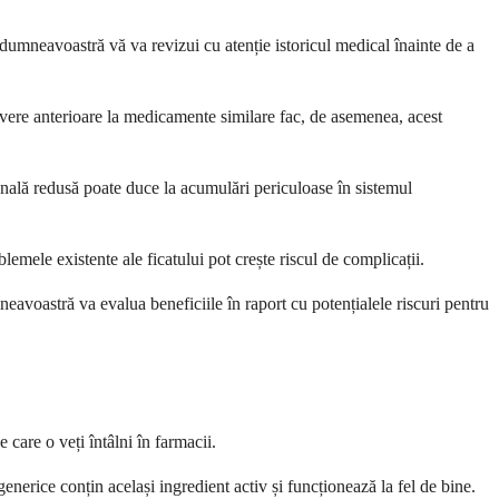
dumneavoastră vă va revizui cu atenție istoricul medical înainte de a
severe anterioare la medicamente similare fac, de asemenea, acest
nală redusă poate duce la acumulări periculoase în sistemul
mele existente ale ficatului pot crește riscul de complicații.
eavoastră va evalua beneficiile în raport cu potențialele riscuri pentru
care o veți întâlni în farmacii.
enerice conțin același ingredient activ și funcționează la fel de bine.