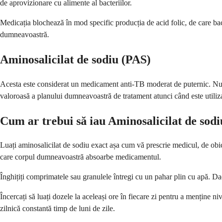
de aprovizionare cu alimente al bacteriilor.
Medicația blochează în mod specific producția de acid folic, de care bac
dumneavoastră.
Aminosalicilat de sodiu (PAS)
Acesta este considerat un medicament anti-TB moderat de puternic. Nu est
valoroasă a planului dumneavoastră de tratament atunci când este utiliza
Cum ar trebui să iau Aminosalicilat de sod
Luați aminosalicilat de sodiu exact așa cum vă prescrie medicul, de obic
care corpul dumneavoastră absoarbe medicamentul.
Înghițiți comprimatele sau granulele întregi cu un pahar plin cu apă. Dac
Încercați să luați dozele la aceleași ore în fiecare zi pentru a menține 
zilnică constantă timp de luni de zile.