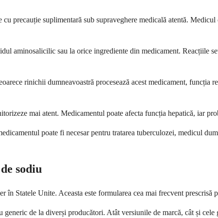
zeze cu precauție suplimentară sub supraveghere medicală atentă. Medicul 
acidul aminosalicilic sau la orice ingrediente din medicament. Reacțiile 
Deoarece rinichii dumneavoastră procesează acest medicament, funcția re
orizeze mai atent. Medicamentul poate afecta funcția hepatică, iar proble
medicamentul poate fi necesar pentru tratarea tuberculozei, medicul dumn
 de sodiu
 în Statele Unite. Aceasta este formularea cea mai frecvent prescrisă pe 
generic de la diverși producători. Atât versiunile de marcă, cât și cele g