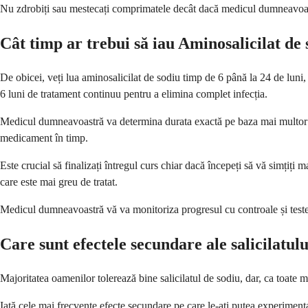
Nu zdrobiți sau mestecați comprimatele decât dacă medicul dumneavoastr
Cât timp ar trebui să iau Aminosalicilat de
De obicei, veți lua aminosalicilat de sodiu timp de 6 până la 24 de luni
6 luni de tratament continuu pentru a elimina complet infecția.
Medicul dumneavoastră va determina durata exactă pe baza mai multor fa
medicament în timp.
Este crucial să finalizați întregul curs chiar dacă începeți să vă simțiț
care este mai greu de tratat.
Medicul dumneavoastră vă va monitoriza progresul cu controale și teste re
Care sunt efectele secundare ale salicilatul
Majoritatea oamenilor tolerează bine salicilatul de sodiu, dar, ca toate
Iată cele mai frecvente efecte secundare pe care le-ați putea experiment