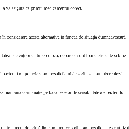
u a vă asigura că primiți medicamentul corect.
 în considerare aceste alternative în funcție de situația dumneavoastră
itatea pacienților cu tuberculoză, deoarece sunt foarte eficiente și bine
 pacienții nu pot tolera aminosalicilatul de sodiu sau au tuberculoză
ai bună combinație pe baza testelor de sensibilitate ale bacteriilor
un tratament de primă linie, în timp ce sodiul aminosalicilat este utilizat