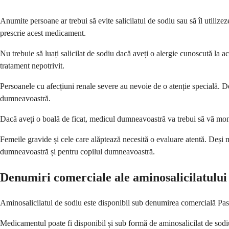
Anumite persoane ar trebui să evite salicilatul de sodiu sau să îl utili
prescrie acest medicament.
Nu trebuie să luați salicilat de sodiu dacă aveți o alergie cunoscută la 
tratament nepotrivit.
Persoanele cu afecțiuni renale severe au nevoie de o atenție specială. 
dumneavoastră.
Dacă aveți o boală de ficat, medicul dumneavoastră va trebui să vă monit
Femeile gravide și cele care alăptează necesită o evaluare atentă. Deși 
dumneavoastră și pentru copilul dumneavoastră.
Denumiri comerciale ale aminosalicilatului
Aminosalicilatul de sodiu este disponibil sub denumirea comercială Paser
Medicamentul poate fi disponibil și sub formă de aminosalicilat de sodiu 