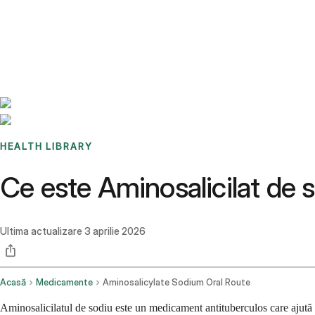
Benchmarks
Stories
FAQ
Sign up / Log in
HEALTH LIBRARY
Ce este Aminosalicilat de so
Ultima actualizare
3 aprilie 2026
Acasă
Medicamente
Aminosalicylate Sodium Oral Route
Aminosalicilatul de sodiu este un medicament antituberculos care ajută 