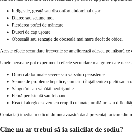
Indigestie, greață sau disconfort abdominal ușor
Diaree sau scaune moi
Pierderea poftei de mâncare
Dureri de cap ușoare
Oboseală sau senzație de oboseală mai mare decât de obicei
Aceste efecte secundare frecvente se ameliorează adesea pe măsură ce
Unele persoane pot experimenta efecte secundare mai grave care necesită
Dureri abdominale severe sau vărsături persistente
Semne de probleme hepatice, cum ar fi îngălbenirea pielii sau a o
Sângerări sau vânătăi neobișnuite
Febră persistentă sau frisoane
Reacții alergice severe cu erupții cutanate, umflături sau dificultăț
Contactați imediat medicul dumneavoastră dacă prezentați oricare dintre
Cine nu ar trebui să ia salicilat de sodiu?