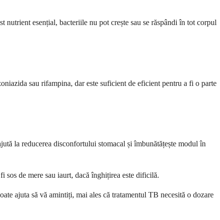
utrient esențial, bacteriile nu pot crește sau se răspândi în tot corpul
iazida sau rifampina, dar este suficient de eficient pentru a fi o parte
ajută la reducerea disconfortului stomacal și îmbunătățește modul în
 sos de mere sau iaurt, dacă înghițirea este dificilă.
poate ajuta să vă amintiți, mai ales că tratamentul TB necesită o dozare