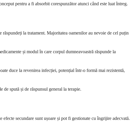
ceput pentru a fi absorbit corespunzător atunci când este luat întreg.
re răspundeți la tratament. Majoritatea oamenilor au nevoie de cel puțin
a medicamente și modul în care corpul dumneavoastră răspunde la
ate duce la revenirea infecției, potențial într-o formă mai rezistentă,
e de spută și de răspunsul general la terapie.
 efecte secundare sunt ușoare și pot fi gestionate cu îngrijire adecvată.