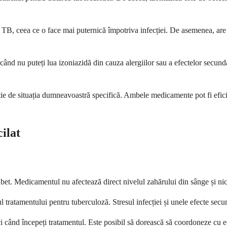
e TB, ceea ce o face mai puternică împotriva infecției. De asemenea, are
când nu puteți lua izoniazidă din cauza alergiilor sau a efectelor secun
 de situația dumneavoastră specifică. Ambele medicamente pot fi eficien
ilat
iabet. Medicamentul nu afectează direct nivelul zahărului din sânge și ni
l tratamentului pentru tuberculoză. Stresul infecției și unele efecte secun
ând începeți tratamentul. Este posibil să dorească să coordoneze cu ec