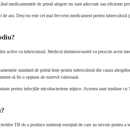
ând medicamentele de primă alegere nu sunt adecvate sau eficiente pent
 de ani. Deși nu este cel mai frecvent medicament pentru tuberculoză pr
sodiu?
ecțiilor active cu tuberculoză. Medicul dumneavoastră va prescrie acest 
amentele standard de primă linie pentru tuberculoză din cauza alergiilor 
ament să fie o opțiune de rezervă valoroasă.
inate pentru infecțiile micobacteriene atipice. Acestea sunt similare cu T
u?
eriilor TB de a produce nutrienți esențiali de care au nevoie pentru a sup