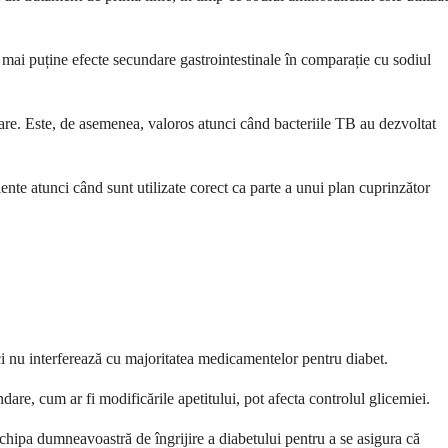
 mai puține efecte secundare gastrointestinale în comparație cu sodiul
dare. Este, de asemenea, valoros atunci când bacteriile TB au dezvoltat
te atunci când sunt utilizate corect ca parte a unui plan cuprinzător
ci nu interferează cu majoritatea medicamentelor pentru diabet.
dare, cum ar fi modificările apetitului, pot afecta controlul glicemiei.
hipa dumneavoastră de îngrijire a diabetului pentru a se asigura că