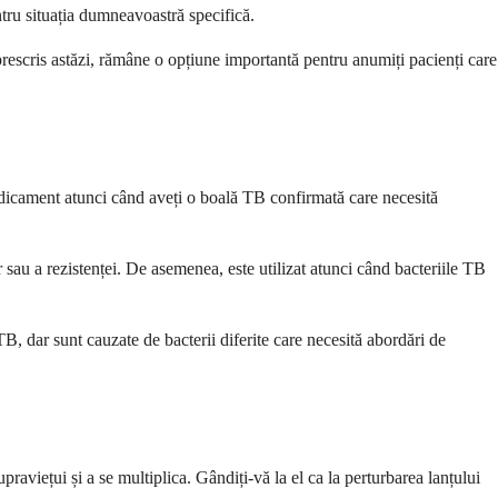
ru situația dumneavoastră specifică.
escris astăzi, rămâne o opțiune importantă pentru anumiți pacienți care
medicament atunci când aveți o boală TB confirmată care necesită
sau a rezistenței. De asemenea, este utilizat atunci când bacteriile TB
B, dar sunt cauzate de bacterii diferite care necesită abordări de
raviețui și a se multiplica. Gândiți-vă la el ca la perturbarea lanțului