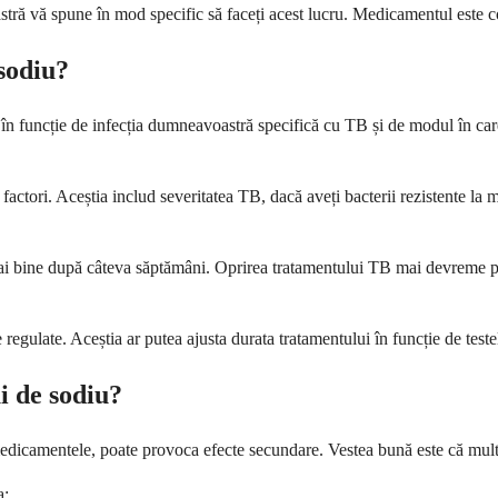
ă vă spune în mod specific să faceți acest lucru. Medicamentul este con
 sodiu?
, în funcție de infecția dumneavoastră specifică cu TB și de modul în ca
ctori. Aceștia includ severitatea TB, dacă aveți bacterii rezistente l
i mai bine după câteva săptămâni. Oprirea tratamentului TB mai devreme po
gulate. Aceștia ar putea ajusta durata tratamentului în funcție de testel
ui de sodiu?
 medicamentele, poate provoca efecte secundare. Vestea bună este că multe
a: