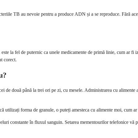
teriile TB au nevoie pentru a produce ADN și a se reproduce. Fără acest n
e la fel de puternic ca unele medicamente de primă linie, cum ar fi izon
t corect.
iu?
ei de două până la trei ori pe zi, cu mesele. Administrarea cu alimente 
ă utilizați forma de granule, o puteți amesteca cu alimente moi, cum ar fi
niveluri constante în fluxul sanguin. Setarea mementourilor telefonice vă 