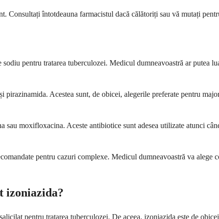
. Consultați întotdeauna farmacistul dacă călătoriți sau vă mutați pentr
de sodiu pentru tratarea tuberculozei. Medicul dumneavoastră ar putea lua
și pirazinamida. Acestea sunt, de obicei, alegerile preferate pentru major
 sau moxifloxacina. Aceste antibiotice sunt adesea utilizate atunci când
comandate pentru cazuri complexe. Medicul dumneavoastră va alege cea m
t izoniazida?
alicilat pentru tratarea tuberculozei. De aceea, izoniazida este de obicei 