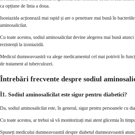
ca opțiune de linia a doua.
Isoniazida acționează mai rapid și are o penetrare mai bună în bacteriil
aminosalicilat.
Cu toate acestea, sodiul aminosalicilat devine alegerea mai bună atunci 
rezistență la izoniazidă.
Medicul dumneavoastră va alege medicamentul cel mai potrivit în funcție
de tratament al tuberculozei.
Întrebări frecvente despre sodiul aminosalic
Î1. Sodiul aminosalicilat este sigur pentru diabetici?
Da, sodiul aminosalicilat este, în general, sigur pentru persoanele cu d
Cu toate acestea, ar trebui să vă monitorizați mai atent glicemia în timpu
Spuneți medicului dumneavoastră despre diabetul dumneavoastră atunci c