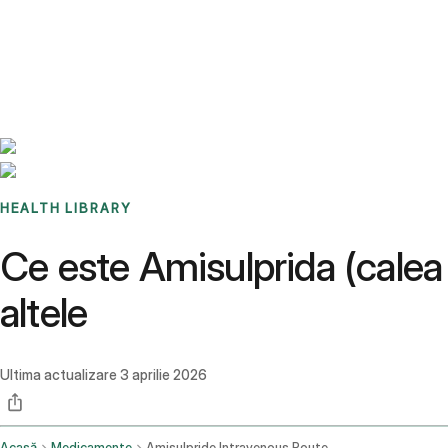
Benchmarks
Stories
FAQ
Sign up / Log in
HEALTH LIBRARY
Ce este Amisulprida (calea 
altele
Ultima actualizare
3 aprilie 2026
Acasă
Medicamente
Amisulpride Intravenous Route