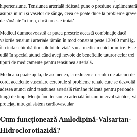
hipertensiune. Tensiunea arterială ridicată pune o presiune suplimentară
asupra inimii și vaselor de sânge, ceea ce poate duce la probleme grave
de sănătate în timp, dacă nu este tratată.
Medicul dumneavoastră ar putea prescrie această combinație dacă
valorile tensiunii arteriale rămân în mod constant peste 130/80 mmHg,
în ciuda schimbărilor stilului de viață sau a medicamentelor unice. Este
utilă în special atunci când aveți nevoie de beneficiile tuturor celor trei
tipuri de medicamente pentru tensiunea arterială.
Medicația poate ajuta, de asemenea, la reducerea riscului de atacuri de
cord, accidente vasculare cerebrale și probleme renale care se dezvoltă
adesea atunci când tensiunea arterială rămâne ridicată pentru perioade
lungi de timp. Menținând tensiunea arterială într-un interval sănătos, vă
protejați întregul sistem cardiovascular.
Cum funcționează Amlodipină-Valsartan-
Hidroclorotiazidă?