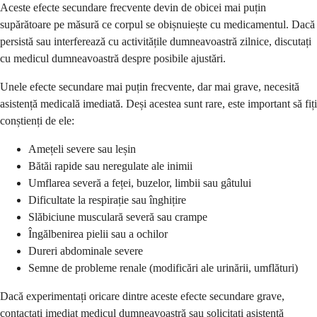
Aceste efecte secundare frecvente devin de obicei mai puțin
supărătoare pe măsură ce corpul se obișnuiește cu medicamentul. Dacă
persistă sau interferează cu activitățile dumneavoastră zilnice, discutați
cu medicul dumneavoastră despre posibile ajustări.
Unele efecte secundare mai puțin frecvente, dar mai grave, necesită
asistență medicală imediată. Deși acestea sunt rare, este important să fiți
conștienți de ele:
Amețeli severe sau leșin
Bătăi rapide sau neregulate ale inimii
Umflarea severă a feței, buzelor, limbii sau gâtului
Dificultate la respirație sau înghițire
Slăbiciune musculară severă sau crampe
Îngălbenirea pielii sau a ochilor
Dureri abdominale severe
Semne de probleme renale (modificări ale urinării, umflături)
Dacă experimentați oricare dintre aceste efecte secundare grave,
contactați imediat medicul dumneavoastră sau solicitați asistență