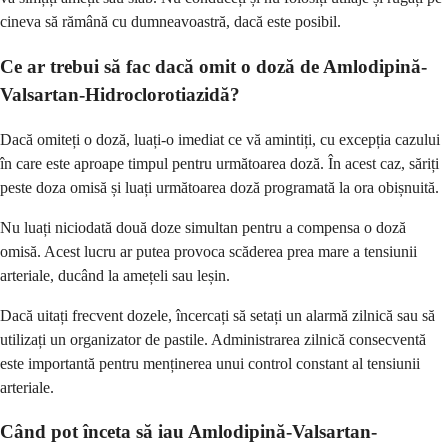
cineva să rămână cu dumneavoastră, dacă este posibil.
Ce ar trebui să fac dacă omit o doză de Amlodipină-
Valsartan-Hidroclorotiazidă?
Dacă omiteți o doză, luați-o imediat ce vă amintiți, cu excepția cazului
în care este aproape timpul pentru următoarea doză. În acest caz, săriți
peste doza omisă și luați următoarea doză programată la ora obișnuită.
Nu luați niciodată două doze simultan pentru a compensa o doză
omisă. Acest lucru ar putea provoca scăderea prea mare a tensiunii
arteriale, ducând la amețeli sau leșin.
Dacă uitați frecvent dozele, încercați să setați un alarmă zilnică sau să
utilizați un organizator de pastile. Administrarea zilnică consecventă
este importantă pentru menținerea unui control constant al tensiunii
arteriale.
Când pot înceta să iau Amlodipină-Valsartan-