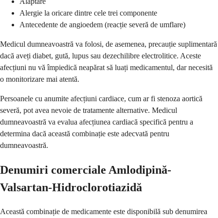
Alăptare
Alergie la oricare dintre cele trei componente
Antecedente de angioedem (reacție severă de umflare)
Medicul dumneavoastră va folosi, de asemenea, precauție suplimentară
dacă aveți diabet, gută, lupus sau dezechilibre electrolitice. Aceste
afecțiuni nu vă împiedică neapărat să luați medicamentul, dar necesită
o monitorizare mai atentă.
Persoanele cu anumite afecțiuni cardiace, cum ar fi stenoza aortică
severă, pot avea nevoie de tratamente alternative. Medicul
dumneavoastră va evalua afecțiunea cardiacă specifică pentru a
determina dacă această combinație este adecvată pentru
dumneavoastră.
Denumiri comerciale Amlodipină-
Valsartan-Hidroclorotiazidă
Această combinație de medicamente este disponibilă sub denumirea