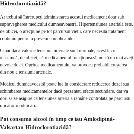
Hidroclorotiazidă?
Ar trebui să întrerupeți administrarea acestui medicament doar sub
supravegherea medicului dumneavoastră. Hipertensiunea arterială este,
de obicei, o afecțiune pe tot parcursul vieții, care necesită tratament
continuu pentru a preveni complicațiile.
Chiar dacă valorile tensiunii arteriale sunt normale, acest lucru
înseamnă, de obicei, că medicamentul funcționează, nu că nu mai aveți
nevoie de el. Oprirea medicamentului va provoca probabil creșterea
din nou a tensiunii arteriale.
Medicul dumneavoastră poate lua în considerare reducerea dozei sau
schimbarea medicamentelor dacă prezentați efecte secundare, dar va
dori să se asigure că tensiunea arterială rămâne controlată pe parcursul
oricăror modificări.
Pot consuma alcool în timp ce iau Amlodipină-
Valsartan-Hidroclorotiazidă?