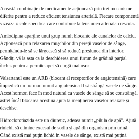
Această combinație de medicamente acționează prin trei mecanisme
diferite pentru a reduce eficient tensiunea arterială. Fiecare componentă
vizează o cale specifică care contribuie la tensiunea arterială crescută.
Amlodipina aparține unui grup numit blocante ale canalelor de calciu.
Acționează prin relaxarea mușchilor din pereții vaselor de sânge,
permițându-le să se lărgească și să reducă presiunea din interior.
Gândiți-vă la asta ca la deschiderea unui furtun de grădină parțial
închis pentru a permite apei să curgă mai ușor.
Valsartanul este un ARB (blocant al receptorilor de angiotensină) care
împiedică un hormon numit angiotensina II să strângă vasele de sânge.
Acest hormon face în mod natural ca vasele de sânge să se constrângă,
astfel încât blocarea acestuia ajută la menținerea vaselor relaxate și
deschise.
Hidroclorotiazida este un diuretic, adesea numit „pilula de apă”. Ajută
rinichii să elimine excesul de sodiu și apă din organism prin urină.
Când există mai puțin lichid în vasele de sânge, există mai puțină