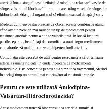
arterială într-o singură pastilă zilnică. Amlodipina relaxează vasele de
sânge, valsartanul blochează hormonii care strâng vasele de sânge, iar
hidroclorotiazida ajută organismul să elimine excesul de apă și sare.
Medicul dumneavoastră prescrie de obicei această combinație atunci
când aveți nevoie de mai mult de un tip de medicament pentru
tensiunea arterială pentru a atinge valorile țintă. În loc să luați trei
pastile separate, beneficiați de comoditatea unui singur medicament
care abordează multiple cauze ale hipertensiunii arteriale.
Combinația este deosebit de utilă pentru persoanele a căror tensiune
arterială rămâne ridicată, în ciuda încercării de medicamente
individuale. Este concepută pentru a vă simplifica tratamentul, oferind
în același timp un control mai cuprinzător al tensiunii arteriale.
Pentru ce este utilizată Amlodipina-
Valsartan-Hidroclorotiazida?
Acest medicament tratează hipertensiunea arterială, numită și