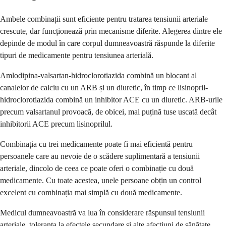
Ambele combinații sunt eficiente pentru tratarea tensiunii arteriale
crescute, dar funcționează prin mecanisme diferite. Alegerea dintre ele
depinde de modul în care corpul dumneavoastră răspunde la diferite
tipuri de medicamente pentru tensiunea arterială.
Amlodipina-valsartan-hidroclorotiazida combină un blocant al
canalelor de calciu cu un ARB și un diuretic, în timp ce lisinopril-
hidroclorotiazida combină un inhibitor ACE cu un diuretic. ARB-urile
precum valsartanul provoacă, de obicei, mai puțină tuse uscată decât
inhibitorii ACE precum lisinoprilul.
Combinația cu trei medicamente poate fi mai eficientă pentru
persoanele care au nevoie de o scădere suplimentară a tensiunii
arteriale, dincolo de ceea ce poate oferi o combinație cu două
medicamente. Cu toate acestea, unele persoane obțin un control
excelent cu combinația mai simplă cu două medicamente.
Medicul dumneavoastră va lua în considerare răspunsul tensiunii
arteriale, toleranța la efectele secundare și alte afecțiuni de sănătate