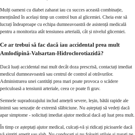
Mulți oameni cu diabet zaharat iau cu succes această combinație,
menținând în același timp un control bun al glicemiei. Cheia este să
lucrați îndeaproape cu echipa dumneavoastră de asistență medicală
pentru a monitoriza atât tensiunea arterială, cât și nivelul glicemiei.
Ce ar trebui să fac dacă iau accidental prea mult
Amlodipină-Valsartan-Hidroclorotiazidă?
Dacă luați accidental mai mult decât doza prescrisă, contactați imediat
medicul dumneavoastră sau centrul de control al otrăvurilor.
Administrarea unei cantități prea mari poate provoca o scădere
periculoasă a tensiunii arteriale, ceea ce poate fi grav.
Semnele supradozajului includ amețeli severe, leșin, bătăi rapide ale
inimii sau senzație de extremă slăbiciune. Nu așteptați să vedeți dacă
apar simptome - solicitați imediat ajutor medical dacă ați luat prea mult.
În timp ce așteptați ajutor medical, culcați-vă și ridicați picioarele dacă
vă simțiți amețit sau slab. Nu conduceți și nu folosiți utilaje și rugați pe