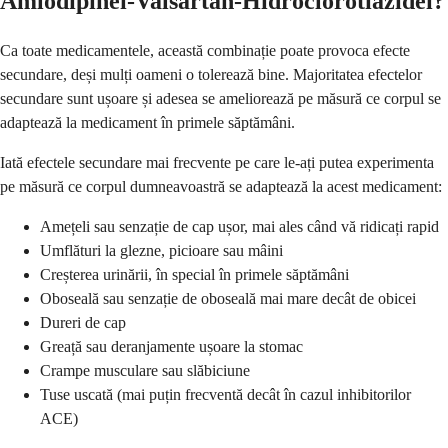
Amlodipinei-Valsartan-Hidroclorotiazidei?
Ca toate medicamentele, această combinație poate provoca efecte
secundare, deși mulți oameni o tolerează bine. Majoritatea efectelor
secundare sunt ușoare și adesea se ameliorează pe măsură ce corpul se
adaptează la medicament în primele săptămâni.
Iată efectele secundare mai frecvente pe care le-ați putea experimenta
pe măsură ce corpul dumneavoastră se adaptează la acest medicament:
Amețeli sau senzație de cap ușor, mai ales când vă ridicați rapid
Umflături la glezne, picioare sau mâini
Creșterea urinării, în special în primele săptămâni
Oboseală sau senzație de oboseală mai mare decât de obicei
Dureri de cap
Greață sau deranjamente ușoare la stomac
Crampe musculare sau slăbiciune
Tuse uscată (mai puțin frecventă decât în cazul inhibitorilor
ACE)