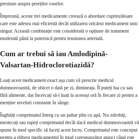
presiune asupra pereților vaselor.
Împreună, aceste trei medicamente creează o abordare cuprinzătoare
care este adesea mai eficientă decât utilizarea oricărui medicament unic
singur. Această combinație este considerată o opțiune de tratament
moderată până la puternică pentru tensiunea arterială.
Cum ar trebui să iau Amlodipină-
Valsartan-Hidroclorotiazidă?
Luați acest medicament exact așa cum vă prescrie medicul
dumneavoastră, de obicei o dată pe zi, dimineața. Îl puteți lua cu sau
fără alimente, dar încercați să-l luați la aceeași oră în fiecare zi pentru a
menține niveluri constante în sânge.
Înghițiți comprimatul întreg cu un pahar plin cu apă. Nu zdrobiți,
mestecați sau rupeți comprimatul decât dacă medicul dumneavoastră vă
spune în mod specific să faceți acest lucru. Comprimatul este conceput
pentru a elibera medicamentul în mod corespunzător atunci când este