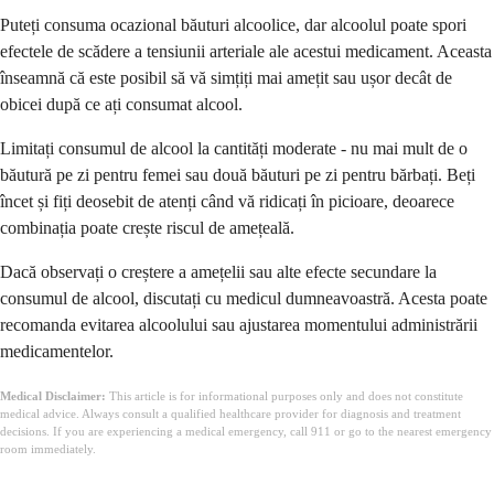
Puteți consuma ocazional băuturi alcoolice, dar alcoolul poate spori
efectele de scădere a tensiunii arteriale ale acestui medicament. Aceasta
înseamnă că este posibil să vă simțiți mai amețit sau ușor decât de
obicei după ce ați consumat alcool.
Limitați consumul de alcool la cantități moderate - nu mai mult de o
băutură pe zi pentru femei sau două băuturi pe zi pentru bărbați. Beți
încet și fiți deosebit de atenți când vă ridicați în picioare, deoarece
combinația poate crește riscul de amețeală.
Dacă observați o creștere a amețelii sau alte efecte secundare la
consumul de alcool, discutați cu medicul dumneavoastră. Acesta poate
recomanda evitarea alcoolului sau ajustarea momentului administrării
medicamentelor.
Medical Disclaimer:
This article is for informational purposes only and does not constitute
medical advice. Always consult a qualified healthcare provider for diagnosis and treatment
decisions. If you are experiencing a medical emergency, call 911 or go to the nearest emergency
room immediately.