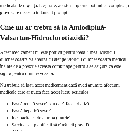
medicală de urgență. Deși rare, aceste simptome pot indica complicații
grave care necesită tratament prompt.
Cine nu ar trebui să ia Amlodipină-
Valsartan-Hidroclorotiazidă?
Acest medicament nu este potrivit pentru toată lumea. Medicul
dumneavoastră va analiza cu atenție istoricul dumneavoastră medical
înainte de a prescrie această combinație pentru a se asigura că este
sigură pentru dumneavoastră.
Nu trebuie să luați acest medicament dacă aveți anumite afecțiuni
medicale care ar putea face acest lucru periculos:
Boală renală severă sau dacă faceți dializă
Boală hepatică severă
Incapacitatea de a urina (anurie)
Sarcina sau planificați să rămâneți gravidă