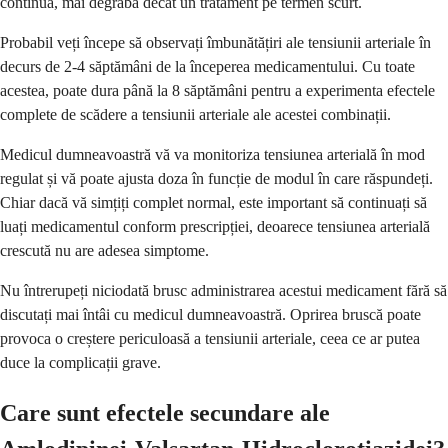
continuă, mai degrabă decât un tratament pe termen scurt.
Probabil veți începe să observați îmbunătățiri ale tensiunii arteriale în
decurs de 2-4 săptămâni de la începerea medicamentului. Cu toate
acestea, poate dura până la 8 săptămâni pentru a experimenta efectele
complete de scădere a tensiunii arteriale ale acestei combinații.
Medicul dumneavoastră vă va monitoriza tensiunea arterială în mod
regulat și vă poate ajusta doza în funcție de modul în care răspundeți.
Chiar dacă vă simțiți complet normal, este important să continuați să
luați medicamentul conform prescripției, deoarece tensiunea arterială
crescută nu are adesea simptome.
Nu întrerupeți niciodată brusc administrarea acestui medicament fără să
discutați mai întâi cu medicul dumneavoastră. Oprirea bruscă poate
provoca o creștere periculoasă a tensiunii arteriale, ceea ce ar putea
duce la complicații grave.
Care sunt efectele secundare ale