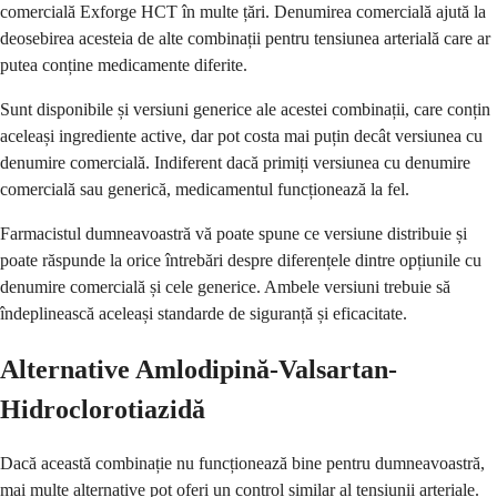
comercială Exforge HCT în multe țări. Denumirea comercială ajută la
deosebirea acesteia de alte combinații pentru tensiunea arterială care ar
putea conține medicamente diferite.
Sunt disponibile și versiuni generice ale acestei combinații, care conțin
aceleași ingrediente active, dar pot costa mai puțin decât versiunea cu
denumire comercială. Indiferent dacă primiți versiunea cu denumire
comercială sau generică, medicamentul funcționează la fel.
Farmacistul dumneavoastră vă poate spune ce versiune distribuie și
poate răspunde la orice întrebări despre diferențele dintre opțiunile cu
denumire comercială și cele generice. Ambele versiuni trebuie să
îndeplinească aceleași standarde de siguranță și eficacitate.
Alternative Amlodipină-Valsartan-
Hidroclorotiazidă
Dacă această combinație nu funcționează bine pentru dumneavoastră,
mai multe alternative pot oferi un control similar al tensiunii arteriale.