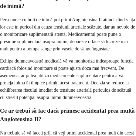
de inimă?
Persoanele cu boli de inimă pot primi Angiotensina II atunci când viața
lor este în pericol din cauza tensiunii arteriale scăzute, dar au nevoie de
o monitorizare suplimentară atentă. Medicamentul poate pune o
presiune suplimentară asupra inimii, deoarece o face să lucreze mai
mult pentru a pompa sânge prin vasele de sânge îngustate.
Echipa dumneavoastră medicală vă va monitoriza îndeaproape funcția
cardiacă folosind monitoare și poate ajusta doza mai frecvent. De
asemenea, ar putea utiliza medicamente suplimentare pentru a vă
proteja inima în timp ce primiți acest tratament. Decizia se reduce la
echilibrarea riscului imediat de tensiune arterială periculos de scăzută
cu stresul potențial asupra inimii dumneavoastră.
Ce ar trebui să fac dacă primesc accidental prea multă
Angiotensina II?
Nu trebuie să vă faceți griji că veți primi accidental prea mult din acest