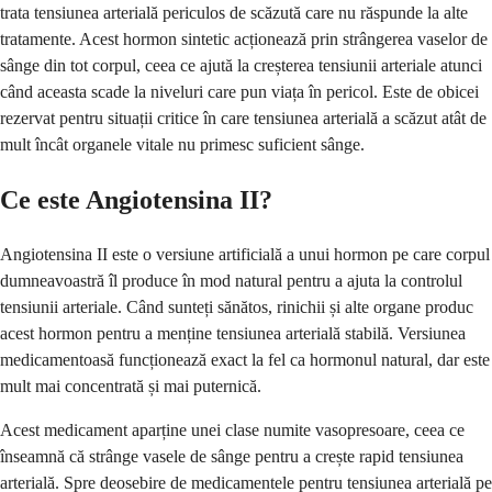
trata tensiunea arterială periculos de scăzută care nu răspunde la alte
tratamente. Acest hormon sintetic acționează prin strângerea vaselor de
sânge din tot corpul, ceea ce ajută la creșterea tensiunii arteriale atunci
când aceasta scade la niveluri care pun viața în pericol. Este de obicei
rezervat pentru situații critice în care tensiunea arterială a scăzut atât de
mult încât organele vitale nu primesc suficient sânge.
Ce este Angiotensina II?
Angiotensina II este o versiune artificială a unui hormon pe care corpul
dumneavoastră îl produce în mod natural pentru a ajuta la controlul
tensiunii arteriale. Când sunteți sănătos, rinichii și alte organe produc
acest hormon pentru a menține tensiunea arterială stabilă. Versiunea
medicamentoasă funcționează exact la fel ca hormonul natural, dar este
mult mai concentrată și mai puternică.
Acest medicament aparține unei clase numite vasopresoare, ceea ce
înseamnă că strânge vasele de sânge pentru a crește rapid tensiunea
arterială. Spre deosebire de medicamentele pentru tensiunea arterială pe