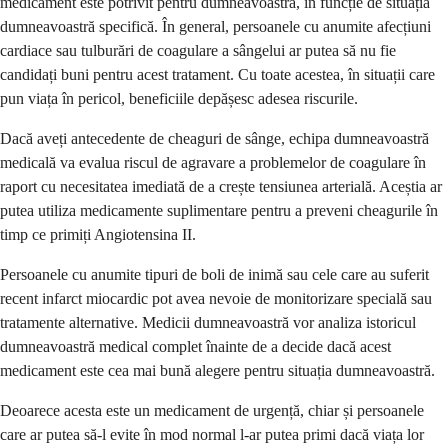
medicament este potrivit pentru dumneavoastră, în funcție de situația
dumneavoastră specifică. În general, persoanele cu anumite afecțiuni
cardiace sau tulburări de coagulare a sângelui ar putea să nu fie
candidați buni pentru acest tratament. Cu toate acestea, în situații care
pun viața în pericol, beneficiile depășesc adesea riscurile.
Dacă aveți antecedente de cheaguri de sânge, echipa dumneavoastră
medicală va evalua riscul de agravare a problemelor de coagulare în
raport cu necesitatea imediată de a crește tensiunea arterială. Aceștia ar
putea utiliza medicamente suplimentare pentru a preveni cheagurile în
timp ce primiți Angiotensina II.
Persoanele cu anumite tipuri de boli de inimă sau cele care au suferit
recent infarct miocardic pot avea nevoie de monitorizare specială sau
tratamente alternative. Medicii dumneavoastră vor analiza istoricul
dumneavoastră medical complet înainte de a decide dacă acest
medicament este cea mai bună alegere pentru situația dumneavoastră.
Deoarece acesta este un medicament de urgență, chiar și persoanele
care ar putea să-l evite în mod normal l-ar putea primi dacă viața lor