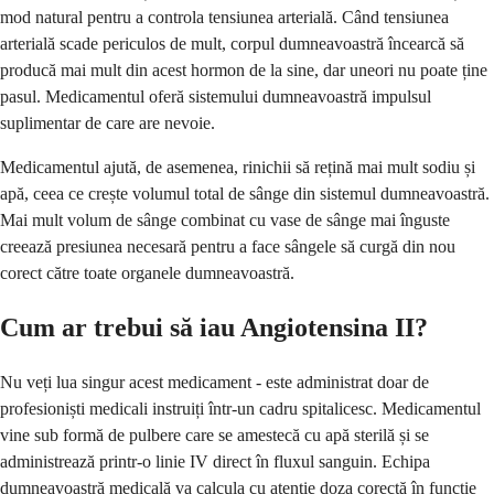
mod natural pentru a controla tensiunea arterială. Când tensiunea
arterială scade periculos de mult, corpul dumneavoastră încearcă să
producă mai mult din acest hormon de la sine, dar uneori nu poate ține
pasul. Medicamentul oferă sistemului dumneavoastră impulsul
suplimentar de care are nevoie.
Medicamentul ajută, de asemenea, rinichii să rețină mai mult sodiu și
apă, ceea ce crește volumul total de sânge din sistemul dumneavoastră.
Mai mult volum de sânge combinat cu vase de sânge mai înguste
creează presiunea necesară pentru a face sângele să curgă din nou
corect către toate organele dumneavoastră.
Cum ar trebui să iau Angiotensina II?
Nu veți lua singur acest medicament - este administrat doar de
profesioniști medicali instruiți într-un cadru spitalicesc. Medicamentul
vine sub formă de pulbere care se amestecă cu apă sterilă și se
administrează printr-o linie IV direct în fluxul sanguin. Echipa
dumneavoastră medicală va calcula cu atenție doza corectă în funcție