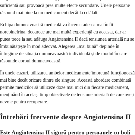
suficientă sau provoacă prea multe efecte secundare. Unele persoane
răspund mai bine la un medicament decât la celălalt.
Echipa dumneavoastră medicală va încerca adesea mai întâi
norepinefrina, deoarece are mai multă experiență cu aceasta, dar ar
putea trece la sau adăuga Angiotensina II dacă tensiunea arterială nu se
îmbunătățește în mod adecvat. Alegerea „mai bună” depinde în
întregime de situația dumneavoastră individuală și de modul în care
răspunde corpul dumneavoastră.
În unele cazuri, utilizarea ambelor medicamente împreună funcționează
mai bine decât oricare dintre ele singure. Această abordare combinată
permite medicilor să utilizeze doze mai mici din fiecare medicament,
menținând în același timp obiectivele de tensiune arterială de care aveți
nevoie pentru recuperare.
Întrebări frecvente despre Angiotensina II
Este Angiotensina II sigură pentru persoanele cu boli