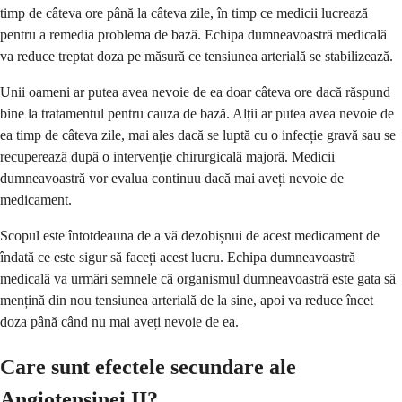
timp de câteva ore până la câteva zile, în timp ce medicii lucrează
pentru a remedia problema de bază. Echipa dumneavoastră medicală
va reduce treptat doza pe măsură ce tensiunea arterială se stabilizează.
Unii oameni ar putea avea nevoie de ea doar câteva ore dacă răspund
bine la tratamentul pentru cauza de bază. Alții ar putea avea nevoie de
ea timp de câteva zile, mai ales dacă se luptă cu o infecție gravă sau se
recuperează după o intervenție chirurgicală majoră. Medicii
dumneavoastră vor evalua continuu dacă mai aveți nevoie de
medicament.
Scopul este întotdeauna de a vă dezobișnui de acest medicament de
îndată ce este sigur să faceți acest lucru. Echipa dumneavoastră
medicală va urmări semnele că organismul dumneavoastră este gata să
mențină din nou tensiunea arterială de la sine, apoi va reduce încet
doza până când nu mai aveți nevoie de ea.
Care sunt efectele secundare ale
Angiotensinei II?