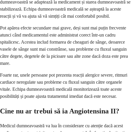
dumneavoastră se adaptează la medicament și starea dumneavoastră se
stabilizează. Echipa dumneavoastră medicală se așteaptă la aceste
reacții și vă va ajuta să vă simțiți cât mai confortabil posibil.
Pot apărea efecte secundare mai grave, deși sunt mai puțin frecvente
atunci când medicamentul este administrat corect într-un cadru
spitalicesc. Acestea includ formarea de cheaguri de sânge, deoarece
vasele de sânge sunt mai constrânse, sau probleme cu fluxul sanguin
către degete, degetele de la picioare sau alte zone dacă doza este prea
mare.
Foarte rar, unele persoane pot prezenta reacții alergice severe, ritmuri
cardiace neregulate sau probleme cu fluxul sanguin către organele
vitale. Echipa dumneavoastră medicală monitorizează toate aceste
posibilități și poate ajusta tratamentul imediat dacă este necesar.
Cine nu ar trebui să ia Angiotensina II?
Medicul dumneavoastră va lua în considerare cu atenție dacă acest