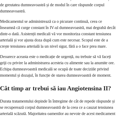
de greutatea dumneavoastră și de modul în care răspunde corpul
dumneavoastră.
Medicamentul se administrează ca o picurare continuă, ceea ce
înseamnă că curge constant în IV-ul dumneavoastră, mai degrabă decât
dintr-o dată. Asistenții medicali vă vor monitoriza constant tensiunea
arterială și vor ajusta doza după cum este necesar. Scopul este de a
crește tensiunea arterială la un nivel sigur, fără a o face prea mare.
Deoarece aceasta este o medicație de urgență, nu trebuie să vă faceți
griji cu privire la administrarea acesteia cu alimente sau la anumite ore.
Echipa dumneavoastră medicală se ocupă de toate deciziile privind
momentul și dozajul, în funcție de starea dumneavoastră de moment.
Cât timp ar trebui să iau Angiotensina II?
Durata tratamentului depinde în întregime de cât de repede răspunde și
se recuperează corpul dumneavoastră de la ceea ce a cauzat tensiunea
arterială scăzută. Majoritatea oamenilor au nevoie de acest medicament