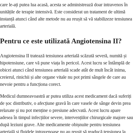
care le-ați putea lua acasă, acesta se administrează doar intravenos în
unitățile de terapie intensivă. Este considerat un tratament de ultimă
instanță atunci când alte metode nu au reușit să vă stabilizeze tensiunea
arterială.
Pentru ce este utilizată Angiotensina II?
Angiotensina II tratează tensiunea arterială scăzută severă, numită și
hipotensiune, care vă pune viața în pericol. Acest lucru se întâmplă de
obicei atunci când tensiunea arterială scade atât de mult încât inima,
creierul, rinichii și alte organe vitale nu pot primi sângele de care au
nevoie pentru a funcționa corect.
Medicul dumneavoastră ar putea utiliza acest medicament dacă suferiți
de șoc distributiv, o afecțiune gravă în care vasele de sânge devin prea
relaxate și nu pot menține o presiune adecvată. Acest lucru apare
adesea în timpul infecțiilor severe, intervențiilor chirurgicale majore sau
după leziuni grave. Alte medicamente obișnuite pentru tensiunea
arterială și fluidele intravenoase nu au reușit să readucă tensiunea la