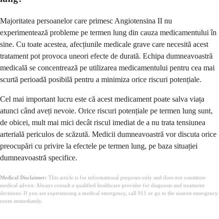
Majoritatea persoanelor care primesc Angiotensina II nu
experimentează probleme pe termen lung din cauza medicamentului în
sine. Cu toate acestea, afecțiunile medicale grave care necesită acest
tratament pot provoca uneori efecte de durată. Echipa dumneavoastră
medicală se concentrează pe utilizarea medicamentului pentru cea mai
scurtă perioadă posibilă pentru a minimiza orice riscuri potențiale.
Cel mai important lucru este că acest medicament poate salva viața
atunci când aveți nevoie. Orice riscuri potențiale pe termen lung sunt,
de obicei, mult mai mici decât riscul imediat de a nu trata tensiunea
arterială periculos de scăzută. Medicii dumneavoastră vor discuta orice
preocupări cu privire la efectele pe termen lung, pe baza situației
dumneavoastră specifice.
Medical Disclaimer:
This article is for informational purposes only and does not constitute
medical advice. Always consult a qualified healthcare provider for diagnosis and treatment
decisions. If you are experiencing a medical emergency, call 911 or go to the nearest emergency
room immediately.