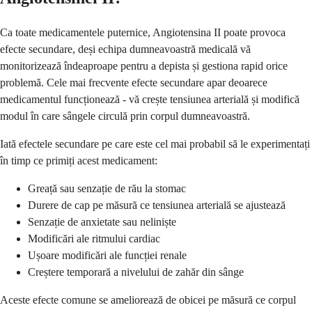
Ca toate medicamentele puternice, Angiotensina II poate provoca
efecte secundare, deși echipa dumneavoastră medicală vă
monitorizează îndeaproape pentru a depista și gestiona rapid orice
problemă. Cele mai frecvente efecte secundare apar deoarece
medicamentul funcționează - vă crește tensiunea arterială și modifică
modul în care sângele circulă prin corpul dumneavoastră.
Iată efectele secundare pe care este cel mai probabil să le experimentați
în timp ce primiți acest medicament:
Greață sau senzație de rău la stomac
Durere de cap pe măsură ce tensiunea arterială se ajustează
Senzație de anxietate sau neliniște
Modificări ale ritmului cardiac
Ușoare modificări ale funcției renale
Creștere temporară a nivelului de zahăr din sânge
Aceste efecte comune se ameliorează de obicei pe măsură ce corpul