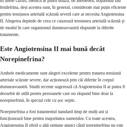
În unele cazuri, medicii ar putea utiliza, de asemenea, dopamina sau
fenilefrina, deși acestea sunt, în general, considerate mai puțin eficiente
pentru tensiunea arterială scăzută severă care ar necesita Angiotensina
II. Alegerea depinde de ceea ce cauzează tensiunea arterială scăzută și
de modul în care organismul dumneavoastră răspunde la diferite
tratamente.
Este Angiotensina II mai bună decât
Norepinefrina?
Ambele medicamente sunt alegeri excelente pentru tratarea tensiunii
arteriale scăzute severe, dar acționează prin căi diferite în corpul
dumneavoastră. Studii recente sugerează că Angiotensina II ar putea fi
deosebit de utilă pentru persoanele care nu răspund bine doar la
norepinefrină, în special cele cu șoc septic.
Norepinefrina a fost tratamentul standard timp de mulți ani și
funcționează bine pentru majoritatea oamenilor. Cu toate acestea,
Angiotensina II oferă o altă opțiune atunci când norepinefrina nu este