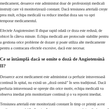
medicament, deoarece este administrat doar de profesioniști medicali
instruiți care vă monitorizează constant. Dacă tensiunea arterială crește
prea mult, echipa medicală va reduce imediat doza sau va opri
temporar medicamentul.
Efectele Angiotensinei II dispar rapid odată ce doza este redusă, de
obicei în câteva minute. Echipa medicală are protocoale stabilite pentru
a gestiona orice probleme de dozare și poate utiliza alte medicamente
pentru a contracara efectele excesive, dacă este necesar.
Ce se întâmplă dacă se omite o doză de Angiotensină
II?
Deoarece acest medicament este administrat ca perfuzie intravenoasă
continuă în spital, nu există un „doză omisă” în sens tradițional. Dacă
perfuzia intravenoasă se oprește din orice motiv, echipa medicală va
observa imediat prin monitorizare continuă și o va reporni imediat.
Tensiunea arterială este monitorizată constant în timp ce primiți acest