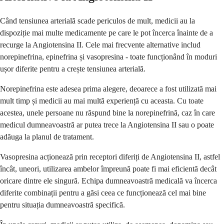
Când tensiunea arterială scade periculos de mult, medicii au la
dispoziție mai multe medicamente pe care le pot încerca înainte de a
recurge la Angiotensina II. Cele mai frecvente alternative includ
norepinefrina, epinefrina și vasopresina - toate funcționând în moduri
ușor diferite pentru a crește tensiunea arterială.
Norepinefrina este adesea prima alegere, deoarece a fost utilizată mai
mult timp și medicii au mai multă experiență cu aceasta. Cu toate
acestea, unele persoane nu răspund bine la norepinefrină, caz în care
medicul dumneavoastră ar putea trece la Angiotensina II sau o poate
adăuga la planul de tratament.
Vasopresina acționează prin receptori diferiți de Angiotensina II, astfel
încât, uneori, utilizarea ambelor împreună poate fi mai eficientă decât
oricare dintre ele singură. Echipa dumneavoastră medicală va încerca
diferite combinații pentru a găsi ceea ce funcționează cel mai bine
pentru situația dumneavoastră specifică.