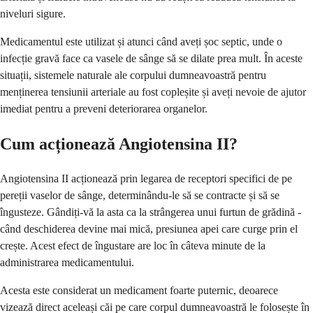
niveluri sigure.
Medicamentul este utilizat și atunci când aveți șoc septic, unde o
infecție gravă face ca vasele de sânge să se dilate prea mult. În aceste
situații, sistemele naturale ale corpului dumneavoastră pentru
menținerea tensiunii arteriale au fost copleșite și aveți nevoie de ajutor
imediat pentru a preveni deteriorarea organelor.
Cum acționează Angiotensina II?
Angiotensina II acționează prin legarea de receptori specifici de pe
pereții vaselor de sânge, determinându-le să se contracte și să se
îngusteze. Gândiți-vă la asta ca la strângerea unui furtun de grădină -
când deschiderea devine mai mică, presiunea apei care curge prin el
crește. Acest efect de îngustare are loc în câteva minute de la
administrarea medicamentului.
Acesta este considerat un medicament foarte puternic, deoarece
vizează direct aceleași căi pe care corpul dumneavoastră le folosește în