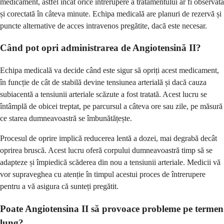
medicament, astfel încât orice întrerupere a tratamentului ar fi observată
și corectată în câteva minute. Echipa medicală are planuri de rezervă și
puncte alternative de acces intravenos pregătite, dacă este necesar.
Când pot opri administrarea de Angiotensină II?
Echipa medicală va decide când este sigur să opriți acest medicament,
în funcție de cât de stabilă devine tensiunea arterială și dacă cauza
subiacentă a tensiunii arteriale scăzute a fost tratată. Acest lucru se
întâmplă de obicei treptat, pe parcursul a câteva ore sau zile, pe măsură
ce starea dumneavoastră se îmbunătățește.
Procesul de oprire implică reducerea lentă a dozei, mai degrabă decât
oprirea bruscă. Acest lucru oferă corpului dumneavoastră timp să se
adapteze și împiedică scăderea din nou a tensiunii arteriale. Medicii vă
vor supraveghea cu atenție în timpul acestui proces de întrerupere
pentru a vă asigura că sunteți pregătit.
Poate Angiotensina II să provoace probleme pe termen
lung?