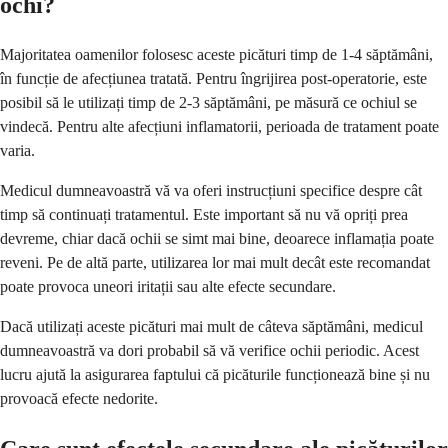
ochi?
Majoritatea oamenilor folosesc aceste picături timp de 1-4 săptămâni,
în funcție de afecțiunea tratată. Pentru îngrijirea post-operatorie, este
posibil să le utilizați timp de 2-3 săptămâni, pe măsură ce ochiul se
vindecă. Pentru alte afecțiuni inflamatorii, perioada de tratament poate
varia.
Medicul dumneavoastră vă va oferi instrucțiuni specifice despre cât
timp să continuați tratamentul. Este important să nu vă opriți prea
devreme, chiar dacă ochii se simt mai bine, deoarece inflamația poate
reveni. Pe de altă parte, utilizarea lor mai mult decât este recomandat
poate provoca uneori iritații sau alte efecte secundare.
Dacă utilizați aceste picături mai mult de câteva săptămâni, medicul
dumneavoastră va dori probabil să vă verifice ochii periodic. Acest
lucru ajută la asigurarea faptului că picăturile funcționează bine și nu
provoacă efecte nedorite.