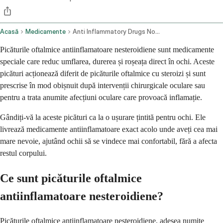
Acasă
Medicamente
Anti Inflammatory Drugs Nonsteroidal Ophthalmic Route
Picăturile oftalmice antiinflamatoare nesteroidiene sunt medicamente
speciale care reduc umflarea, durerea și roșeața direct în ochi. Aceste
picături acționează diferit de picăturile oftalmice cu steroizi și sunt
prescrise în mod obișnuit după intervenții chirurgicale oculare sau
pentru a trata anumite afecțiuni oculare care provoacă inflamație.
Gândiți-vă la aceste picături ca la o ușurare țintită pentru ochi. Ele
livrează medicamente antiinflamatoare exact acolo unde aveți cea mai
mare nevoie, ajutând ochii să se vindece mai confortabil, fără a afecta
restul corpului.
Ce sunt picăturile oftalmice
antiinflamatoare nesteroidiene?
Picăturile oftalmice antiinflamatoare nesteroidiene, adesea numite