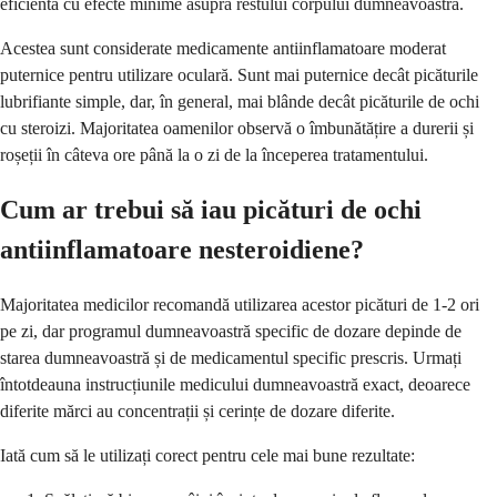
eficientă cu efecte minime asupra restului corpului dumneavoastră.
Acestea sunt considerate medicamente antiinflamatoare moderat
puternice pentru utilizare oculară. Sunt mai puternice decât picăturile
lubrifiante simple, dar, în general, mai blânde decât picăturile de ochi
cu steroizi. Majoritatea oamenilor observă o îmbunătățire a durerii și
roșeții în câteva ore până la o zi de la începerea tratamentului.
Cum ar trebui să iau picături de ochi
antiinflamatoare nesteroidiene?
Majoritatea medicilor recomandă utilizarea acestor picături de 1-2 ori
pe zi, dar programul dumneavoastră specific de dozare depinde de
starea dumneavoastră și de medicamentul specific prescris. Urmați
întotdeauna instrucțiunile medicului dumneavoastră exact, deoarece
diferite mărci au concentrații și cerințe de dozare diferite.
Iată cum să le utilizați corect pentru cele mai bune rezultate: