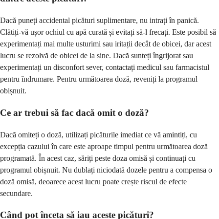
Dacă puneți accidental picături suplimentare, nu intrați în panică.
Clătiți-vă ușor ochiul cu apă curată și evitați să-l frecați. Este posibil să
experimentați mai multe usturimi sau iritații decât de obicei, dar acest
lucru se rezolvă de obicei de la sine. Dacă sunteți îngrijorat sau
experimentați un disconfort sever, contactați medicul sau farmacistul
pentru îndrumare. Pentru următoarea doză, reveniți la programul
obișnuit.
Ce ar trebui să fac dacă omit o doză?
Dacă omiteți o doză, utilizați picăturile imediat ce vă amintiți, cu
excepția cazului în care este aproape timpul pentru următoarea doză
programată. În acest caz, săriți peste doza omisă și continuați cu
programul obișnuit. Nu dublați niciodată dozele pentru a compensa o
doză omisă, deoarece acest lucru poate crește riscul de efecte
secundare.
Când pot înceta să iau aceste picături?