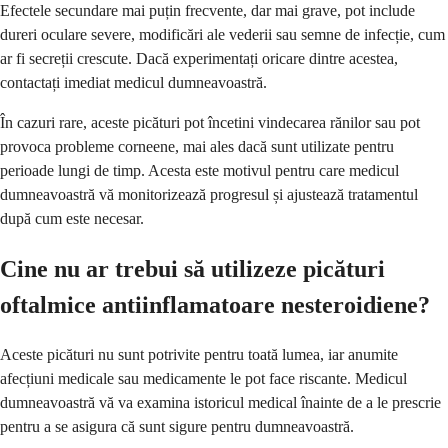
Efectele secundare mai puțin frecvente, dar mai grave, pot include
dureri oculare severe, modificări ale vederii sau semne de infecție, cum
ar fi secreții crescute. Dacă experimentați oricare dintre acestea,
contactați imediat medicul dumneavoastră.
În cazuri rare, aceste picături pot încetini vindecarea rănilor sau pot
provoca probleme corneene, mai ales dacă sunt utilizate pentru
perioade lungi de timp. Acesta este motivul pentru care medicul
dumneavoastră vă monitorizează progresul și ajustează tratamentul
după cum este necesar.
Cine nu ar trebui să utilizeze picături
oftalmice antiinflamatoare nesteroidiene?
Aceste picături nu sunt potrivite pentru toată lumea, iar anumite
afecțiuni medicale sau medicamente le pot face riscante. Medicul
dumneavoastră vă va examina istoricul medical înainte de a le prescrie
pentru a se asigura că sunt sigure pentru dumneavoastră.