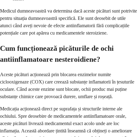
Medicul dumneavoastră va determina dacă aceste picături sunt potrivite
pentru situația dumneavoastră specifică. Ele sunt deosebit de utile
atunci când aveți nevoie de efecte antiinflamatorii fără complicațiile
potențiale care pot apărea cu medicamentele steroiziene.
Cum funcționează picăturile de ochi
antiinflamatoare nesteroidiene?
Aceste picături acționează prin blocarea enzimelor numite
ciclooxigenaze (COX) care creează substanțe inflamatorii în țesuturile
oculare. Când aceste enzime sunt blocate, ochii produc mai puține
substanțe chimice care provoacă durere, umflare și roșeață.
Medicația acționează direct pe suprafața și structurile interne ale
ochiului. Spre deosebire de medicamentele antiinflamatoare orale,
aceste picături livrează medicamentul exact acolo unde are loc
inflamația. Această abordare țintită înseamnă că obțineți o ameliorare