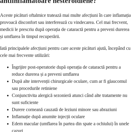
antiinflamatoare nesteroidiene?
Aceste picături oftalmice tratează mai multe afecțiuni în care inflamația
provoacă disconfort sau interferează cu vindecarea. Cel mai frecvent,
medicii le prescriu după operația de cataractă pentru a preveni durerea
și umflarea în timpul recuperării.
Iată principalele afecțiuni pentru care aceste picături ajută, începând cu
cele mai frecvente utilizări:
Îngrijire post-operatorie după operația de cataractă pentru a
reduce durerea și a preveni umflarea
După alte intervenții chirurgicale oculare, cum ar fi glaucomul
sau procedurile retiniene
Conjunctivita alergică sezonieră atunci când alte tratamente nu
sunt suficiente
Durere corneană cauzată de leziuni minore sau abraziuni
Inflamație după anumite injecții oculare
Edem macular (umflarea în partea din spate a ochiului) în unele
cazuri