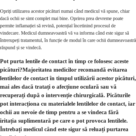
Opriți utilizarea acestor picături numai când medicul vă spune, chiar
dacă ochii se simt complet mai bine. Oprirea prea devreme poate
permite inflamației să revină, potențial încetinind procesul de
vindecare. Medicul dumneavoastră vă va informa când este sigur să
întrerupeți tratamentul, în funcție de modul în care ochii dumneavoastră
răspund și se vindecă.
Pot purta lentile de contact în timp ce folosesc aceste
picături?Majoritatea medicilor recomandă evitarea
lentilelor de contact în timpul utilizării acestor picături,
mai ales dacă tratați o afecțiune oculară sau vă
recuperați după o intervenție chirurgicală. Picăturile
pot interacționa cu materialele lentilelor de contact, iar
ochii au nevoie de timp pentru a se vindeca fără
iritația suplimentară pe care o pot provoca lentilele.
Întrebați medicul când este sigur să reluați purtarea