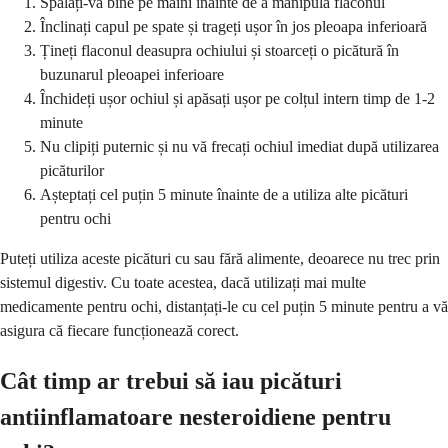
Spălați-vă bine pe mâini înainte de a manipula flaconul
Înclinați capul pe spate și trageți ușor în jos pleoapa inferioară
Țineți flaconul deasupra ochiului și stoarceți o picătură în
buzunarul pleoapei inferioare
Închideți ușor ochiul și apăsați ușor pe colțul intern timp de 1-2
minute
Nu clipiți puternic și nu vă frecați ochiul imediat după utilizarea
picăturilor
Așteptați cel puțin 5 minute înainte de a utiliza alte picături
pentru ochi
Puteți utiliza aceste picături cu sau fără alimente, deoarece nu trec prin
sistemul digestiv. Cu toate acestea, dacă utilizați mai multe
medicamente pentru ochi, distanțați-le cu cel puțin 5 minute pentru a vă
asigura că fiecare funcționează corect.
Cât timp ar trebui să iau picături
antiinflamatoare nesteroidiene pentru