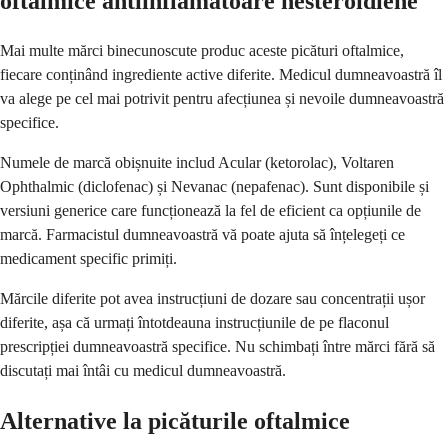
oftalmice antiinflamatoare nesteroidiene
Mai multe mărci binecunoscute produc aceste picături oftalmice,
fiecare conținând ingrediente active diferite. Medicul dumneavoastră îl
va alege pe cel mai potrivit pentru afecțiunea și nevoile dumneavoastră
specifice.
Numele de marcă obișnuite includ Acular (ketorolac), Voltaren
Ophthalmic (diclofenac) și Nevanac (nepafenac). Sunt disponibile și
versiuni generice care funcționează la fel de eficient ca opțiunile de
marcă. Farmacistul dumneavoastră vă poate ajuta să înțelegeți ce
medicament specific primiți.
Mărcile diferite pot avea instrucțiuni de dozare sau concentrații ușor
diferite, așa că urmați întotdeauna instrucțiunile de pe flaconul
prescripției dumneavoastră specifice. Nu schimbați între mărci fără să
discutați mai întâi cu medicul dumneavoastră.
Alternative la picăturile oftalmice