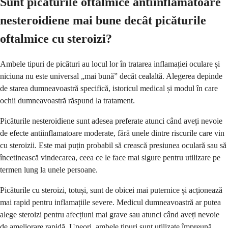
Sunt picăturile oftalmice antiinflamatoare
nesteroidiene mai bune decât picăturile
oftalmice cu steroizi?
Ambele tipuri de picături au locul lor în tratarea inflamației oculare și
niciuna nu este universal „mai bună” decât cealaltă. Alegerea depinde
de starea dumneavoastră specifică, istoricul medical și modul în care
ochii dumneavoastră răspund la tratament.
Picăturile nesteroidiene sunt adesea preferate atunci când aveți nevoie
de efecte antiinflamatoare moderate, fără unele dintre riscurile care vin
cu steroizii. Este mai puțin probabil să crească presiunea oculară sau să
încetinească vindecarea, ceea ce le face mai sigure pentru utilizare pe
termen lung la unele persoane.
Picăturile cu steroizi, totuși, sunt de obicei mai puternice și acționează
mai rapid pentru inflamațiile severe. Medicul dumneavoastră ar putea
alege steroizi pentru afecțiuni mai grave sau atunci când aveți nevoie
de ameliorare rapidă. Uneori, ambele tipuri sunt utilizate împreună