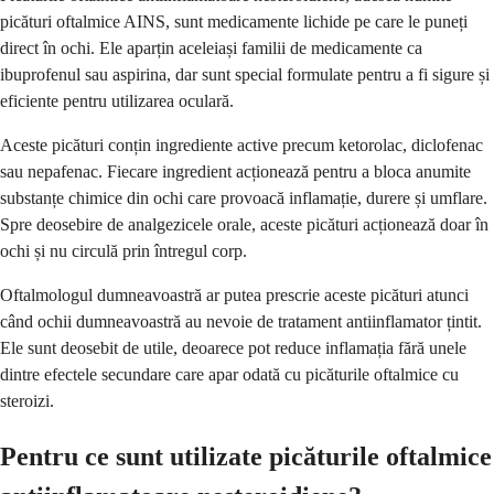
picături oftalmice AINS, sunt medicamente lichide pe care le puneți
direct în ochi. Ele aparțin aceleiași familii de medicamente ca
ibuprofenul sau aspirina, dar sunt special formulate pentru a fi sigure și
eficiente pentru utilizarea oculară.
Aceste picături conțin ingrediente active precum ketorolac, diclofenac
sau nepafenac. Fiecare ingredient acționează pentru a bloca anumite
substanțe chimice din ochi care provoacă inflamație, durere și umflare.
Spre deosebire de analgezicele orale, aceste picături acționează doar în
ochi și nu circulă prin întregul corp.
Oftalmologul dumneavoastră ar putea prescrie aceste picături atunci
când ochii dumneavoastră au nevoie de tratament antiinflamator țintit.
Ele sunt deosebit de utile, deoarece pot reduce inflamația fără unele
dintre efectele secundare care apar odată cu picăturile oftalmice cu
steroizi.
Pentru ce sunt utilizate picăturile oftalmice