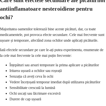
Care sunt efectele secundare ale picăturilor
antiinflamatoare nesteroidiene pentru
ochi?
Majoritatea oamenilor tolerează bine aceste picături, dar, ca toate
medicamentele, pot provoca efecte secundare. Cele mai frecvente sunt
ușoare și temporare, afectând zona ochilor unde aplicați picăturile.
Iată efectele secundare pe care le-ați putea experimenta, enumerate de
la cele mai frecvente la cele mai puțin frecvente:
Înțepături sau arsuri temporare la prima aplicare a picăturilor
Iritarea ușoară a ochilor sau roșeață
Senzația că aveți ceva în ochi
Vedere încețoșată temporar imediat după utilizarea picăturilor
Sensibilitate crescută la lumină
Ochi uscați sau lăcrimare excesivă
Durere de cap ușoară