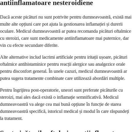
antiinflamatoare nesteroidiene
Dacă aceste picături nu sunt potrivite pentru dumneavoastră, există mai
multe alte opțiuni care pot ajuta la gestionarea inflamației și durerii
oculare. Medicul dumneavoastră ar putea recomanda picături oftalmice
cu steroizi, care sunt medicamente antiinflamatoare mai puternice, dar
vin cu efecte secundare diferite.
Alte alternative includ lacrimi artificiale pentru iritații ușoare, picături
oftalmice antihistaminice pentru reacții alergice sau analgezice orale
pentru disconfort general. În unele cazuri, medicul dumneavoastră ar
putea sugera tratamente combinate care utilizează abordări multiple.
Pentru îngrijirea post-operatorie, uneori sunt preferate picăturile cu
steroizi, mai ales dacă există o inflamație semnificativă. Medicul
dumneavoastră va alege cea mai bună opțiune în funcție de starea
dumneavoastră specifică, istoricul medical și modul în care răspundeți
la tratament.