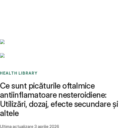
Benchmarks
Stories
FAQ
Sign up / Log in
HEALTH LIBRARY
Ce sunt picăturile oftalmice
antiinflamatoare nesteroidiene:
Utilizări, dozaj, efecte secundare și
altele
Ultima actualizare
3 aprilie 2026