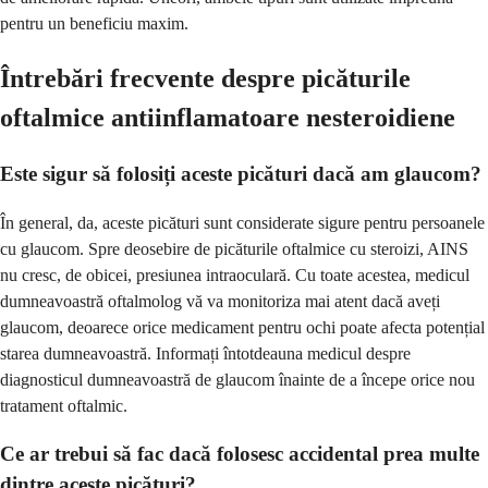
pentru un beneficiu maxim.
Întrebări frecvente despre picăturile
oftalmice antiinflamatoare nesteroidiene
Este sigur să folosiți aceste picături dacă am glaucom?
În general, da, aceste picături sunt considerate sigure pentru persoanele
cu glaucom. Spre deosebire de picăturile oftalmice cu steroizi, AINS
nu cresc, de obicei, presiunea intraoculară. Cu toate acestea, medicul
dumneavoastră oftalmolog vă va monitoriza mai atent dacă aveți
glaucom, deoarece orice medicament pentru ochi poate afecta potențial
starea dumneavoastră. Informați întotdeauna medicul despre
diagnosticul dumneavoastră de glaucom înainte de a începe orice nou
tratament oftalmic.
Ce ar trebui să fac dacă folosesc accidental prea multe
dintre aceste picături?