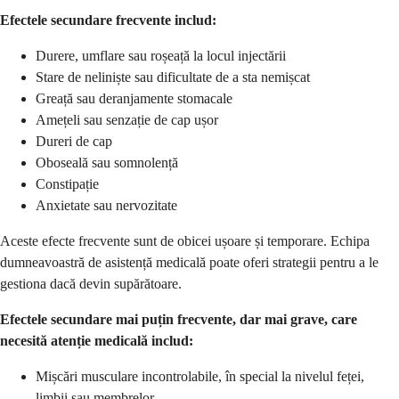
Efectele secundare frecvente includ:
Durere, umflare sau roșeață la locul injectării
Stare de neliniște sau dificultate de a sta nemișcat
Greață sau deranjamente stomacale
Amețeli sau senzație de cap ușor
Dureri de cap
Oboseală sau somnolență
Constipație
Anxietate sau nervozitate
Aceste efecte frecvente sunt de obicei ușoare și temporare. Echipa
dumneavoastră de asistență medicală poate oferi strategii pentru a le
gestiona dacă devin supărătoare.
Efectele secundare mai puțin frecvente, dar mai grave, care
necesită atenție medicală includ:
Mișcări musculare incontrolabile, în special la nivelul feței,
limbii sau membrelor