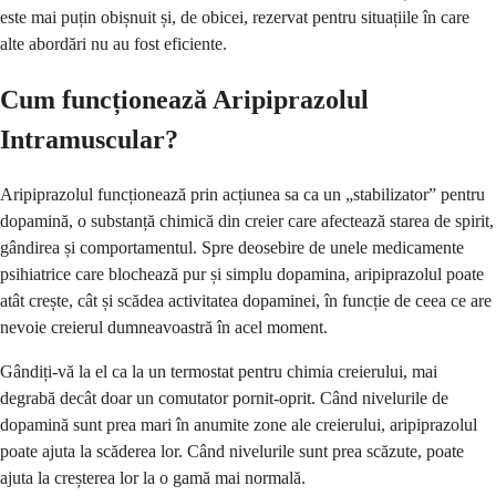
este mai puțin obișnuit și, de obicei, rezervat pentru situațiile în care
alte abordări nu au fost eficiente.
Cum funcționează Aripiprazolul
Intramuscular?
Aripiprazolul funcționează prin acțiunea sa ca un „stabilizator” pentru
dopamină, o substanță chimică din creier care afectează starea de spirit,
gândirea și comportamentul. Spre deosebire de unele medicamente
psihiatrice care blochează pur și simplu dopamina, aripiprazolul poate
atât crește, cât și scădea activitatea dopaminei, în funcție de ceea ce are
nevoie creierul dumneavoastră în acel moment.
Gândiți-vă la el ca la un termostat pentru chimia creierului, mai
degrabă decât doar un comutator pornit-oprit. Când nivelurile de
dopamină sunt prea mari în anumite zone ale creierului, aripiprazolul
poate ajuta la scăderea lor. Când nivelurile sunt prea scăzute, poate
ajuta la creșterea lor la o gamă mai normală.