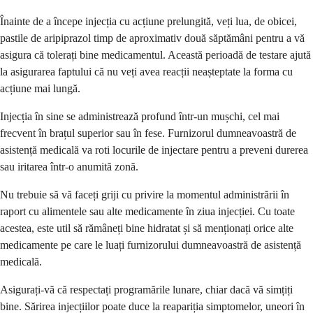
Înainte de a începe injecția cu acțiune prelungită, veți lua, de obicei,
pastile de aripiprazol timp de aproximativ două săptămâni pentru a vă
asigura că tolerați bine medicamentul. Această perioadă de testare ajută
la asigurarea faptului că nu veți avea reacții neașteptate la forma cu
acțiune mai lungă.
Injecția în sine se administrează profund într-un mușchi, cel mai
frecvent în brațul superior sau în fese. Furnizorul dumneavoastră de
asistență medicală va roti locurile de injectare pentru a preveni durerea
sau iritarea într-o anumită zonă.
Nu trebuie să vă faceți griji cu privire la momentul administrării în
raport cu alimentele sau alte medicamente în ziua injecției. Cu toate
acestea, este util să rămâneți bine hidratat și să menționați orice alte
medicamente pe care le luați furnizorului dumneavoastră de asistență
medicală.
Asigurați-vă că respectați programările lunare, chiar dacă vă simțiți
bine. Sărirea injecțiilor poate duce la reapariția simptomelor, uneori în