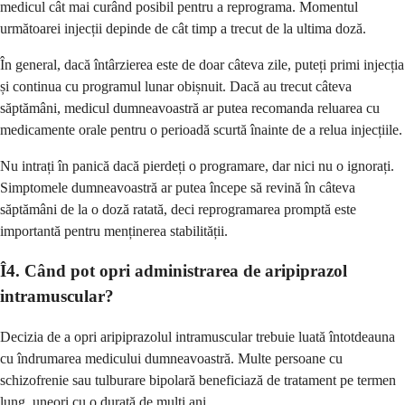
medicul cât mai curând posibil pentru a reprograma. Momentul
următoarei injecții depinde de cât timp a trecut de la ultima doză.
În general, dacă întârzierea este de doar câteva zile, puteți primi injecția
și continua cu programul lunar obișnuit. Dacă au trecut câteva
săptămâni, medicul dumneavoastră ar putea recomanda reluarea cu
medicamente orale pentru o perioadă scurtă înainte de a relua injecțiile.
Nu intrați în panică dacă pierdeți o programare, dar nici nu o ignorați.
Simptomele dumneavoastră ar putea începe să revină în câteva
săptămâni de la o doză ratată, deci reprogramarea promptă este
importantă pentru menținerea stabilității.
Î4. Când pot opri administrarea de aripiprazol
intramuscular?
Decizia de a opri aripiprazolul intramuscular trebuie luată întotdeauna
cu îndrumarea medicului dumneavoastră. Multe persoane cu
schizofrenie sau tulburare bipolară beneficiază de tratament pe termen
lung, uneori cu o durată de mulți ani.