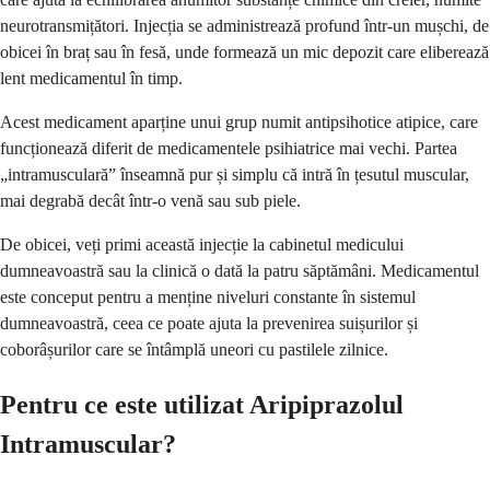
neurotransmițători. Injecția se administrează profund într-un mușchi, de
obicei în braț sau în fesă, unde formează un mic depozit care eliberează
lent medicamentul în timp.
Acest medicament aparține unui grup numit antipsihotice atipice, care
funcționează diferit de medicamentele psihiatrice mai vechi. Partea
„intramusculară” înseamnă pur și simplu că intră în țesutul muscular,
mai degrabă decât într-o venă sau sub piele.
De obicei, veți primi această injecție la cabinetul medicului
dumneavoastră sau la clinică o dată la patru săptămâni. Medicamentul
este conceput pentru a menține niveluri constante în sistemul
dumneavoastră, ceea ce poate ajuta la prevenirea suișurilor și
coborâșurilor care se întâmplă uneori cu pastilele zilnice.
Pentru ce este utilizat Aripiprazolul
Intramuscular?