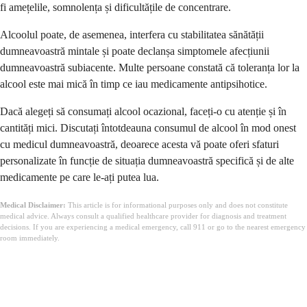
fi amețelile, somnolența și dificultățile de concentrare.
Alcoolul poate, de asemenea, interfera cu stabilitatea sănătății
dumneavoastră mintale și poate declanșa simptomele afecțiunii
dumneavoastră subiacente. Multe persoane constată că toleranța lor la
alcool este mai mică în timp ce iau medicamente antipsihotice.
Dacă alegeți să consumați alcool ocazional, faceți-o cu atenție și în
cantități mici. Discutați întotdeauna consumul de alcool în mod onest
cu medicul dumneavoastră, deoarece acesta vă poate oferi sfaturi
personalizate în funcție de situația dumneavoastră specifică și de alte
medicamente pe care le-ați putea lua.
Medical Disclaimer:
This article is for informational purposes only and does not constitute
medical advice. Always consult a qualified healthcare provider for diagnosis and treatment
decisions. If you are experiencing a medical emergency, call 911 or go to the nearest emergency
room immediately.