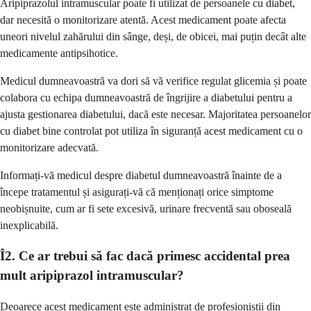
Aripiprazolul intramuscular poate fi utilizat de persoanele cu diabet,
dar necesită o monitorizare atentă. Acest medicament poate afecta
uneori nivelul zahărului din sânge, deși, de obicei, mai puțin decât alte
medicamente antipsihotice.
Medicul dumneavoastră va dori să vă verifice regulat glicemia și poate
colabora cu echipa dumneavoastră de îngrijire a diabetului pentru a
ajusta gestionarea diabetului, dacă este necesar. Majoritatea persoanelor
cu diabet bine controlat pot utiliza în siguranță acest medicament cu o
monitorizare adecvată.
Informați-vă medicul despre diabetul dumneavoastră înainte de a
începe tratamentul și asigurați-vă că menționați orice simptome
neobișnuite, cum ar fi sete excesivă, urinare frecventă sau oboseală
inexplicabilă.
Î2. Ce ar trebui să fac dacă primesc accidental prea
mult aripiprazol intramuscular?
Deoarece acest medicament este administrat de profesioniștii din