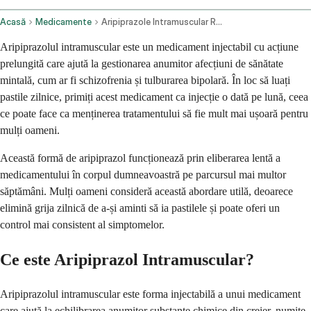
Acasă
Medicamente
Aripiprazole Intramuscular Route
Aripiprazolul intramuscular este un medicament injectabil cu acțiune
prelungită care ajută la gestionarea anumitor afecțiuni de sănătate
mintală, cum ar fi schizofrenia și tulburarea bipolară. În loc să luați
pastile zilnice, primiți acest medicament ca injecție o dată pe lună, ceea
ce poate face ca menținerea tratamentului să fie mult mai ușoară pentru
mulți oameni.
Această formă de aripiprazol funcționează prin eliberarea lentă a
medicamentului în corpul dumneavoastră pe parcursul mai multor
săptămâni. Mulți oameni consideră această abordare utilă, deoarece
elimină grija zilnică de a-și aminti să ia pastilele și poate oferi un
control mai consistent al simptomelor.
Ce este Aripiprazol Intramuscular?
Aripiprazolul intramuscular este forma injectabilă a unui medicament
care ajută la echilibrarea anumitor substanțe chimice din creier, numite