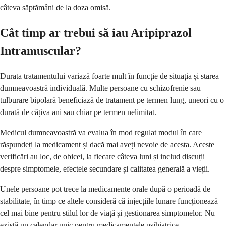
câteva săptămâni de la doza omisă.
Cât timp ar trebui să iau Aripiprazol
Intramuscular?
Durata tratamentului variază foarte mult în funcție de situația și starea
dumneavoastră individuală. Multe persoane cu schizofrenie sau
tulburare bipolară beneficiază de tratament pe termen lung, uneori cu o
durată de câțiva ani sau chiar pe termen nelimitat.
Medicul dumneavoastră va evalua în mod regulat modul în care
răspundeți la medicament și dacă mai aveți nevoie de acesta. Aceste
verificări au loc, de obicei, la fiecare câteva luni și includ discuții
despre simptomele, efectele secundare și calitatea generală a vieții.
Unele persoane pot trece la medicamente orale după o perioadă de
stabilitate, în timp ce altele consideră că injecțiile lunare funcționează
cel mai bine pentru stilul lor de viață și gestionarea simptomelor. Nu
există un calendar unic pentru medicamentele psihiatrice.