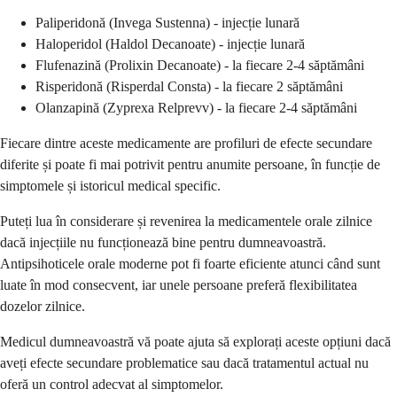
Paliperidonă (Invega Sustenna) - injecție lunară
Haloperidol (Haldol Decanoate) - injecție lunară
Flufenazină (Prolixin Decanoate) - la fiecare 2-4 săptămâni
Risperidonă (Risperdal Consta) - la fiecare 2 săptămâni
Olanzapină (Zyprexa Relprevv) - la fiecare 2-4 săptămâni
Fiecare dintre aceste medicamente are profiluri de efecte secundare
diferite și poate fi mai potrivit pentru anumite persoane, în funcție de
simptomele și istoricul medical specific.
Puteți lua în considerare și revenirea la medicamentele orale zilnice
dacă injecțiile nu funcționează bine pentru dumneavoastră.
Antipsihoticele orale moderne pot fi foarte eficiente atunci când sunt
luate în mod consecvent, iar unele persoane preferă flexibilitatea
dozelor zilnice.
Medicul dumneavoastră vă poate ajuta să explorați aceste opțiuni dacă
aveți efecte secundare problematice sau dacă tratamentul actual nu
oferă un control adecvat al simptomelor.