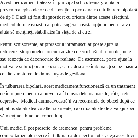
Acest medicament tratează în principal schizofrenia și ajută la
prevenirea episoadelor de dispoziție la persoanele cu tulburare bipolară
de tip I. Dacă ați fost diagnosticat cu oricare dintre aceste afecțiuni,
medicul dumneavoastră ar putea sugera această opțiune pentru a vă
ajuta să mențineți stabilitatea în viața de zi cu zi.
Pentru schizofrenie, aripiprazolul intramuscular poate ajuta la
reducerea simptomelor precum auzirea de voci, gânduri neobișnuite
sau senzația de deconectare de realitate. De asemenea, poate ajuta la
motivație și funcționare socială, care adesea se îmbunătățesc pe măsură
ce alte simptome devin mai ușor de gestionat.
În tulburarea bipolară, acest medicament funcționează ca un tratament
de întreținere pentru a preveni atât episoadele maniacale, cât și cele
depresive. Medicul dumneavoastră îl va recomanda de obicei după ce
ați atins stabilitatea cu alte tratamente, ca o modalitate de a vă ajuta să
vă mențineți bine pe termen lung.
Unii medici îl pot prescrie, de asemenea, pentru probleme
comportamentale severe în tulburarea de spectru autist, deși acest lucru