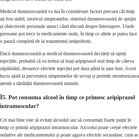
Medicul dumneavoastră va lua în considerare factori precum cât timp
ați fost stabil, istoricul simptomelor, sistemul dumneavoastră de sprijin
și obiectivele personale atunci când discută despre întrerupere. Unele
persoane pot trece la medicamente orale, în timp ce altele ar putea face
o pauză completă de la tratamentul antipsihotic.
Dacă dumneavoastră și medicul dumneavoastră decideți să opriți
injecțiile, probabil că va trebui să luați aripiprazol oral timp de câteva
săptămâni, deoarece efectele injecției pot dura până la șase luni. Acest
lucru ajută la prevenirea simptomelor de sevraj și permite monitorizarea
atentă a sănătății dumneavoastră mintale.
Î5. Pot consuma alcool în timp ce primesc aripiprazol
intramuscular?
Cel mai bine este să evitați alcoolul sau să consumați foarte puțin în
timp ce primiți aripiprazol intramuscular. Alcoolul poate crește efectele
sedative ale medicamentului și poate agrava efectele secundare, cum ar