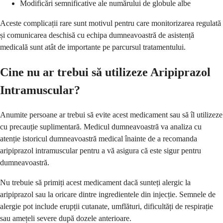
Modificări semnificative ale numărului de globule albe
Aceste complicații rare sunt motivul pentru care monitorizarea regulată
și comunicarea deschisă cu echipa dumneavoastră de asistență
medicală sunt atât de importante pe parcursul tratamentului.
Cine nu ar trebui să utilizeze Aripiprazol
Intramuscular?
Anumite persoane ar trebui să evite acest medicament sau să îl utilizeze
cu precauție suplimentară. Medicul dumneavoastră va analiza cu
atenție istoricul dumneavoastră medical înainte de a recomanda
aripiprazol intramuscular pentru a vă asigura că este sigur pentru
dumneavoastră.
Nu trebuie să primiți acest medicament dacă sunteți alergic la
aripiprazol sau la oricare dintre ingredientele din injecție. Semnele de
alergie pot include erupții cutanate, umflături, dificultăți de respirație
sau amețeli severe după dozele anterioare.