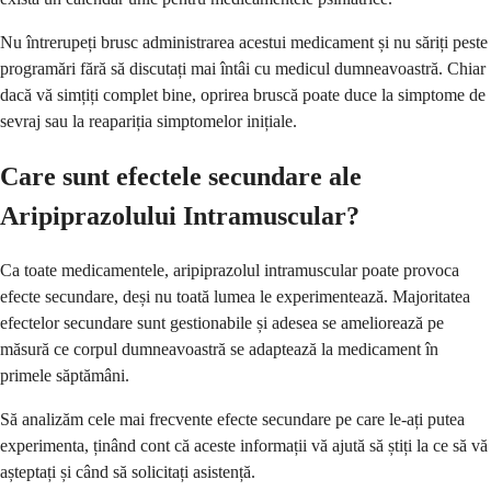
Nu întrerupeți brusc administrarea acestui medicament și nu săriți peste
programări fără să discutați mai întâi cu medicul dumneavoastră. Chiar
dacă vă simțiți complet bine, oprirea bruscă poate duce la simptome de
sevraj sau la reapariția simptomelor inițiale.
Care sunt efectele secundare ale
Aripiprazolului Intramuscular?
Ca toate medicamentele, aripiprazolul intramuscular poate provoca
efecte secundare, deși nu toată lumea le experimentează. Majoritatea
efectelor secundare sunt gestionabile și adesea se ameliorează pe
măsură ce corpul dumneavoastră se adaptează la medicament în
primele săptămâni.
Să analizăm cele mai frecvente efecte secundare pe care le-ați putea
experimenta, ținând cont că aceste informații vă ajută să știți la ce să vă
așteptați și când să solicitați asistență.