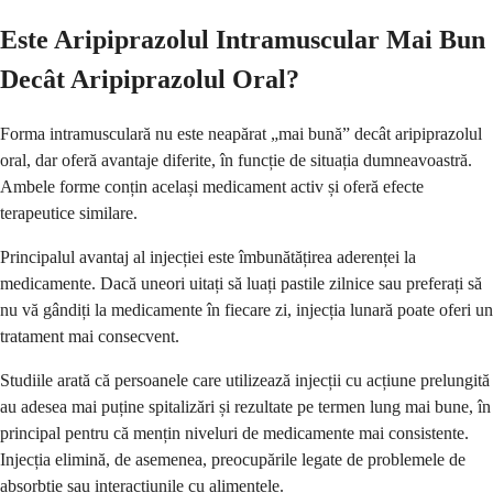
Este Aripiprazolul Intramuscular Mai Bun
Decât Aripiprazolul Oral?
Forma intramusculară nu este neapărat „mai bună” decât aripiprazolul
oral, dar oferă avantaje diferite, în funcție de situația dumneavoastră.
Ambele forme conțin același medicament activ și oferă efecte
terapeutice similare.
Principalul avantaj al injecției este îmbunătățirea aderenței la
medicamente. Dacă uneori uitați să luați pastile zilnice sau preferați să
nu vă gândiți la medicamente în fiecare zi, injecția lunară poate oferi un
tratament mai consecvent.
Studiile arată că persoanele care utilizează injecții cu acțiune prelungită
au adesea mai puține spitalizări și rezultate pe termen lung mai bune, în
principal pentru că mențin niveluri de medicamente mai consistente.
Injecția elimină, de asemenea, preocupările legate de problemele de
absorbție sau interacțiunile cu alimentele.