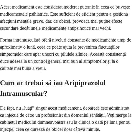
Acest medicament este considerat moderat puternic în ceea ce privește
medicamentele psihiatrice. Este suficient de eficient pentru a gestiona
afecțiuni mentale grave, dar, de obicei, provoacă mai puține efecte
secundare decât unele medicamente antipsihotice mai vechi.
Forma intramusculară oferă niveluri constante de medicamente timp de
aproximativ o lună, ceea ce poate ajuta la prevenirea fluctuațiilor
simptomelor care apar uneori cu pilulele zilnice. Această consistență
duce adesea la un control general mai bun al simptomelor și la o
calitate mai bună a vieții.
Cum ar trebui să iau Aripiprazolul
Intramuscular?
De fapt, nu „luați” singur acest medicament, deoarece este administrat
ca injecție de către un profesionist din domeniul sănătății. Veți merge la
cabinetul medicului dumneavoastră sau la clinică o dată pe lună pentru
injecție, ceea ce durează de obicei doar câteva minute.