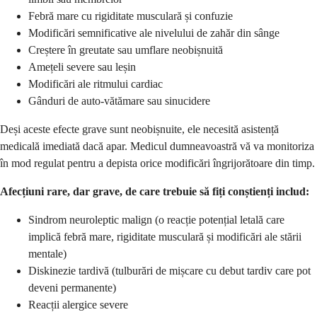
Febră mare cu rigiditate musculară și confuzie
Modificări semnificative ale nivelului de zahăr din sânge
Creștere în greutate sau umflare neobișnuită
Amețeli severe sau leșin
Modificări ale ritmului cardiac
Gânduri de auto-vătămare sau sinucidere
Deși aceste efecte grave sunt neobișnuite, ele necesită asistență
medicală imediată dacă apar. Medicul dumneavoastră vă va monitoriza
în mod regulat pentru a depista orice modificări îngrijorătoare din timp.
Afecțiuni rare, dar grave, de care trebuie să fiți conștienți includ:
Sindrom neuroleptic malign (o reacție potențial letală care
implică febră mare, rigiditate musculară și modificări ale stării
mentale)
Diskinezie tardivă (tulburări de mișcare cu debut tardiv care pot
deveni permanente)
Reacții alergice severe