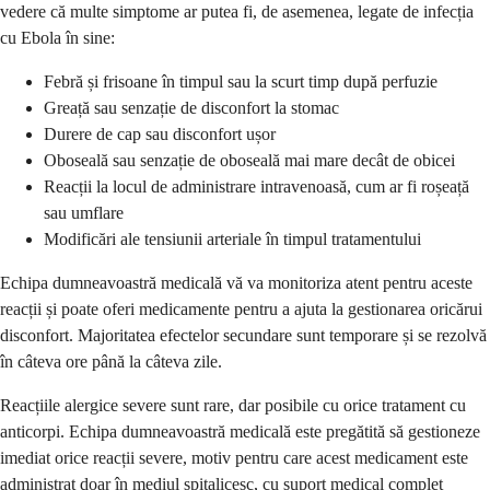
vedere că multe simptome ar putea fi, de asemenea, legate de infecția
cu Ebola în sine:
Febră și frisoane în timpul sau la scurt timp după perfuzie
Greață sau senzație de disconfort la stomac
Durere de cap sau disconfort ușor
Oboseală sau senzație de oboseală mai mare decât de obicei
Reacții la locul de administrare intravenoasă, cum ar fi roșeață
sau umflare
Modificări ale tensiunii arteriale în timpul tratamentului
Echipa dumneavoastră medicală vă va monitoriza atent pentru aceste
reacții și poate oferi medicamente pentru a ajuta la gestionarea oricărui
disconfort. Majoritatea efectelor secundare sunt temporare și se rezolvă
în câteva ore până la câteva zile.
Reacțiile alergice severe sunt rare, dar posibile cu orice tratament cu
anticorpi. Echipa dumneavoastră medicală este pregătită să gestioneze
imediat orice reacții severe, motiv pentru care acest medicament este
administrat doar în mediul spitalicesc, cu suport medical complet