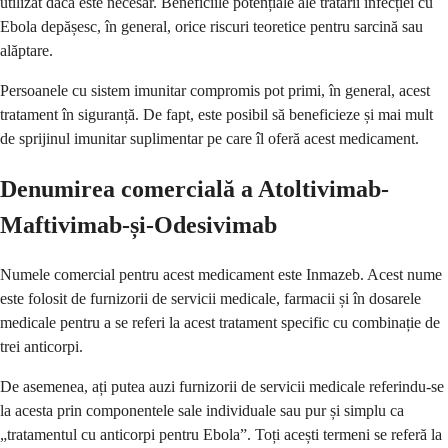
utilizat dacă este necesar. Beneficiile potențiale ale tratării infecției cu
Ebola depășesc, în general, orice riscuri teoretice pentru sarcină sau
alăptare.
Persoanele cu sistem imunitar compromis pot primi, în general, acest
tratament în siguranță. De fapt, este posibil să beneficieze și mai mult
de sprijinul imunitar suplimentar pe care îl oferă acest medicament.
Denumirea comercială a Atoltivimab-
Maftivimab-și-Odesivimab
Numele comercial pentru acest medicament este Inmazeb. Acest nume
este folosit de furnizorii de servicii medicale, farmacii și în dosarele
medicale pentru a se referi la acest tratament specific cu combinație de
trei anticorpi.
De asemenea, ați putea auzi furnizorii de servicii medicale referindu-se
la acesta prin componentele sale individuale sau pur și simplu ca
„tratamentul cu anticorpi pentru Ebola”. Toți acești termeni se referă la