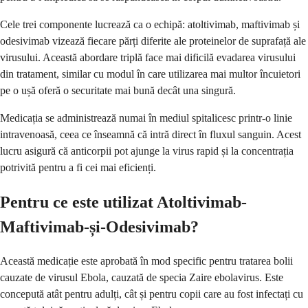
Cele trei componente lucrează ca o echipă: atoltivimab, maftivimab și
odesivimab vizează fiecare părți diferite ale proteinelor de suprafață ale
virusului. Această abordare triplă face mai dificilă evadarea virusului
din tratament, similar cu modul în care utilizarea mai multor încuietori
pe o ușă oferă o securitate mai bună decât una singură.
Medicația se administrează numai în mediul spitalicesc printr-o linie
intravenoasă, ceea ce înseamnă că intră direct în fluxul sanguin. Acest
lucru asigură că anticorpii pot ajunge la virus rapid și la concentrația
potrivită pentru a fi cei mai eficienți.
Pentru ce este utilizat Atoltivimab-
Maftivimab-și-Odesivimab?
Această medicație este aprobată în mod specific pentru tratarea bolii
cauzate de virusul Ebola, cauzată de specia Zaire ebolavirus. Este
concepută atât pentru adulți, cât și pentru copii care au fost infectați cu