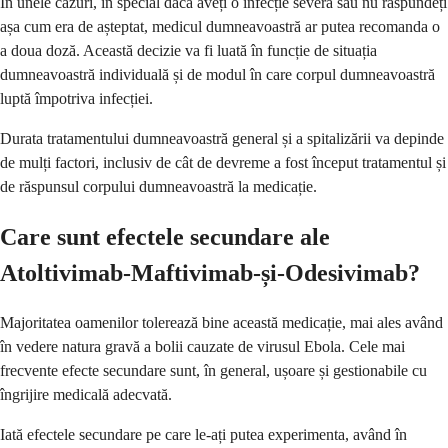
În unele cazuri, în special dacă aveți o infecție severă sau nu răspundeți
așa cum era de așteptat, medicul dumneavoastră ar putea recomanda o
a doua doză. Această decizie va fi luată în funcție de situația
dumneavoastră individuală și de modul în care corpul dumneavoastră
luptă împotriva infecției.
Durata tratamentului dumneavoastră general și a spitalizării va depinde
de mulți factori, inclusiv de cât de devreme a fost început tratamentul și
de răspunsul corpului dumneavoastră la medicație.
Care sunt efectele secundare ale
Atoltivimab-Maftivimab-și-Odesivimab?
Majoritatea oamenilor tolerează bine această medicație, mai ales având
în vedere natura gravă a bolii cauzate de virusul Ebola. Cele mai
frecvente efecte secundare sunt, în general, ușoare și gestionabile cu
îngrijire medicală adecvată.
Iată efectele secundare pe care le-ați putea experimenta, având în