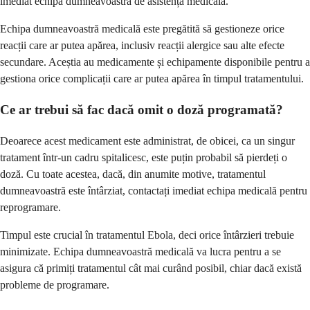
imediat echipa dumneavoastră de asistență medicală.
Echipa dumneavoastră medicală este pregătită să gestioneze orice
reacții care ar putea apărea, inclusiv reacții alergice sau alte efecte
secundare. Aceștia au medicamente și echipamente disponibile pentru a
gestiona orice complicații care ar putea apărea în timpul tratamentului.
Ce ar trebui să fac dacă omit o doză programată?
Deoarece acest medicament este administrat, de obicei, ca un singur
tratament într-un cadru spitalicesc, este puțin probabil să pierdeți o
doză. Cu toate acestea, dacă, din anumite motive, tratamentul
dumneavoastră este întârziat, contactați imediat echipa medicală pentru
reprogramare.
Timpul este crucial în tratamentul Ebola, deci orice întârzieri trebuie
minimizate. Echipa dumneavoastră medicală va lucra pentru a se
asigura că primiți tratamentul cât mai curând posibil, chiar dacă există
probleme de programare.