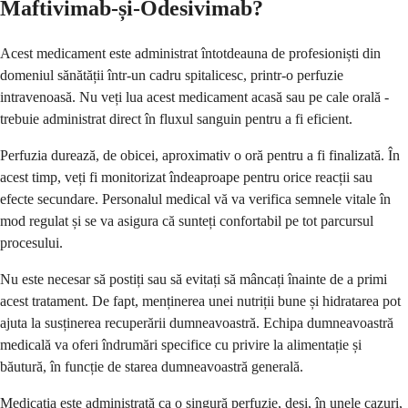
Maftivimab-și-Odesivimab?
Acest medicament este administrat întotdeauna de profesioniști din
domeniul sănătății într-un cadru spitalicesc, printr-o perfuzie
intravenoasă. Nu veți lua acest medicament acasă sau pe cale orală -
trebuie administrat direct în fluxul sanguin pentru a fi eficient.
Perfuzia durează, de obicei, aproximativ o oră pentru a fi finalizată. În
acest timp, veți fi monitorizat îndeaproape pentru orice reacții sau
efecte secundare. Personalul medical vă va verifica semnele vitale în
mod regulat și se va asigura că sunteți confortabil pe tot parcursul
procesului.
Nu este necesar să postiți sau să evitați să mâncați înainte de a primi
acest tratament. De fapt, menținerea unei nutriții bune și hidratarea pot
ajuta la susținerea recuperării dumneavoastră. Echipa dumneavoastră
medicală va oferi îndrumări specifice cu privire la alimentație și
băutură, în funcție de starea dumneavoastră generală.
Medicația este administrată ca o singură perfuzie, deși, în unele cazuri,