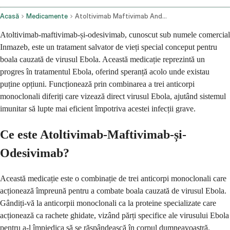
Acasă
Medicamente
Atoltivimab Maftivimab And Odesivimab Ebgn Intravenous Route
Atoltivimab-maftivimab-și-odesivimab, cunoscut sub numele comercial
Inmazeb, este un tratament salvator de vieți special conceput pentru
boala cauzată de virusul Ebola. Această medicație reprezintă un
progres în tratamentul Ebola, oferind speranță acolo unde existau
puține opțiuni. Funcționează prin combinarea a trei anticorpi
monoclonali diferiți care vizează direct virusul Ebola, ajutând sistemul
imunitar să lupte mai eficient împotriva acestei infecții grave.
Ce este Atoltivimab-Maftivimab-și-
Odesivimab?
Această medicație este o combinație de trei anticorpi monoclonali care
acționează împreună pentru a combate boala cauzată de virusul Ebola.
Gândiți-vă la anticorpii monoclonali ca la proteine specializate care
acționează ca rachete ghidate, vizând părți specifice ale virusului Ebola
pentru a-l împiedica să se răspândească în corpul dumneavoastră.