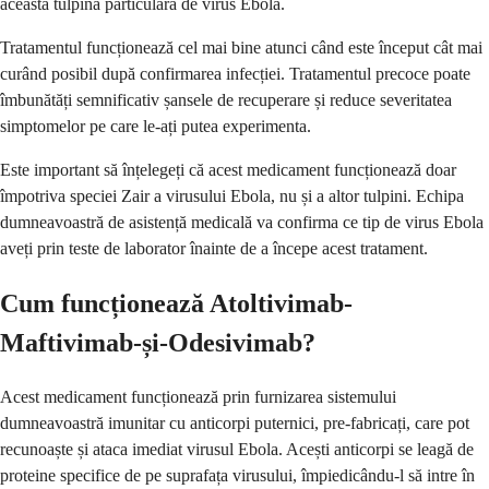
această tulpină particulară de virus Ebola.
Tratamentul funcționează cel mai bine atunci când este început cât mai
curând posibil după confirmarea infecției. Tratamentul precoce poate
îmbunătăți semnificativ șansele de recuperare și reduce severitatea
simptomelor pe care le-ați putea experimenta.
Este important să înțelegeți că acest medicament funcționează doar
împotriva speciei Zair a virusului Ebola, nu și a altor tulpini. Echipa
dumneavoastră de asistență medicală va confirma ce tip de virus Ebola
aveți prin teste de laborator înainte de a începe acest tratament.
Cum funcționează Atoltivimab-
Maftivimab-și-Odesivimab?
Acest medicament funcționează prin furnizarea sistemului
dumneavoastră imunitar cu anticorpi puternici, pre-fabricați, care pot
recunoaște și ataca imediat virusul Ebola. Acești anticorpi se leagă de
proteine specifice de pe suprafața virusului, împiedicându-l să intre în