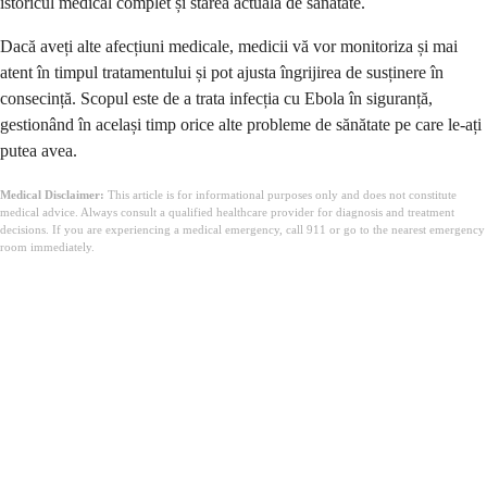
istoricul medical complet și starea actuală de sănătate.
Dacă aveți alte afecțiuni medicale, medicii vă vor monitoriza și mai
atent în timpul tratamentului și pot ajusta îngrijirea de susținere în
consecință. Scopul este de a trata infecția cu Ebola în siguranță,
gestionând în același timp orice alte probleme de sănătate pe care le-ați
putea avea.
Medical Disclaimer:
This article is for informational purposes only and does not constitute
medical advice. Always consult a qualified healthcare provider for diagnosis and treatment
decisions. If you are experiencing a medical emergency, call 911 or go to the nearest emergency
room immediately.