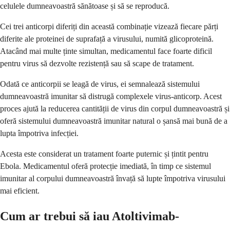
celulele dumneavoastră sănătoase și să se reproducă.
Cei trei anticorpi diferiți din această combinație vizează fiecare părți
diferite ale proteinei de suprafață a virusului, numită glicoproteină.
Atacând mai multe ținte simultan, medicamentul face foarte dificil
pentru virus să dezvolte rezistență sau să scape de tratament.
Odată ce anticorpii se leagă de virus, ei semnalează sistemului
dumneavoastră imunitar să distrugă complexele virus-anticorp. Acest
proces ajută la reducerea cantității de virus din corpul dumneavoastră și
oferă sistemului dumneavoastră imunitar natural o șansă mai bună de a
lupta împotriva infecției.
Acesta este considerat un tratament foarte puternic și țintit pentru
Ebola. Medicamentul oferă protecție imediată, în timp ce sistemul
imunitar al corpului dumneavoastră învață să lupte împotriva virusului
mai eficient.
Cum ar trebui să iau Atoltivimab-