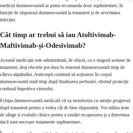
medicul dumneavoastră ar putea recomanda doze suplimentare, în
funcție de răspunsul dumneavoastră la tratament și de severitatea
infecției.
Cât timp ar trebui să iau Atoltivimab-
Maftivimab-și-Odesivimab?
Această medicație este administrată, de obicei, ca o singură sesiune de
tratament, deși efectele pot dura în sistemul dumneavoastră timp de
câteva săptămâni. Anticorpii continuă să acționeze în corpul
dumneavoastră mult timp după finalizarea perfuziei, oferind protecție
continuă împotriva virusului.
Echipa dumneavoastră medicală vă va monitoriza cu atenție progresul
după tratament pentru a vedea cât de bine răspundeți. Vor utiliza teste
de sânge și evaluări clinice pentru a urmări recuperarea și a determina
dacă sunt necesare tratamente suplimentare.