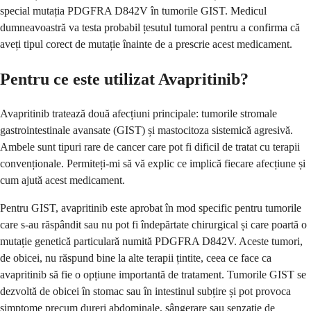
special mutația PDGFRA D842V în tumorile GIST. Medicul
dumneavoastră va testa probabil țesutul tumoral pentru a confirma că
aveți tipul corect de mutație înainte de a prescrie acest medicament.
Pentru ce este utilizat Avapritinib?
Avapritinib tratează două afecțiuni principale: tumorile stromale
gastrointestinale avansate (GIST) și mastocitoza sistemică agresivă.
Ambele sunt tipuri rare de cancer care pot fi dificil de tratat cu terapii
convenționale. Permiteți-mi să vă explic ce implică fiecare afecțiune și
cum ajută acest medicament.
Pentru GIST, avapritinib este aprobat în mod specific pentru tumorile
care s-au răspândit sau nu pot fi îndepărtate chirurgical și care poartă o
mutație genetică particulară numită PDGFRA D842V. Aceste tumori,
de obicei, nu răspund bine la alte terapii țintite, ceea ce face ca
avapritinib să fie o opțiune importantă de tratament. Tumorile GIST se
dezvoltă de obicei în stomac sau în intestinul subțire și pot provoca
simptome precum dureri abdominale, sângerare sau senzație de