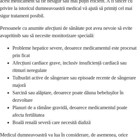
acest medicament să fie nesigur sau mai puțin eficient. A fi sincer cu
privire la istoricul dumneavoastră medical vă ajută să primiți cel mai
sigur tratament posibil.
Persoanele cu anumite afecțiuni de sănătate pot avea nevoie să evite
avapritinib sau să necesite monitorizare specială:
Probleme hepatice severe, deoarece medicamentul este procesat
prin ficat
Afecțiuni cardiace grave, inclusiv insuficiență cardiacă sau
ritmuri neregulate
Tulburări active de sângerare sau episoade recente de sângerare
majoră
Sarcină sau alăptare, deoarece poate dăuna bebelușilor în
dezvoltare
Planuri de a rămâne gravidă, deoarece medicamentul poate
afecta fertilitatea
Boală renală severă care necesită dializă
Medicul dumneavoastră va lua în considerare, de asemenea, orice