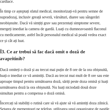
cardiace.
În timp ce așteptați sfatul medical, monitorizați-vă pentru semne de
supradozaj, inclusiv greață severă, vărsături, diaree sau sângerări
neobișnuite. Dacă vă simțiți grav sau prezentați simptome severe,
mergeți imediat la camera de gardă. Luați cu dumneavoastră flaconul
cu medicamente, astfel încât personalul medical să poată vedea exact
ce și cât ați luat.
Î3. Ce ar trebui să fac dacă omit o doză de
avapritinib?
Dacă omiteți o doză și au trecut mai puțin de 8 ore de la ora obișnuită,
luați-o imediat ce vă amintiți. Dacă au trecut mai mult de 8 ore sau este
aproape timpul pentru următoarea doză, săriți peste doza omisă și luați
următoarea doză la ora obișnuită. Nu luați niciodată două doze
simultan pentru a compensa o doză omisă.
Încercați să stabiliți o rutină care să vă ajute să vă amintiți doza zilnică.
Setarea de mementouri pe telefon, utilizarea unui organizator de pastile