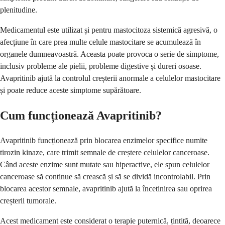
plenitudine.
Medicamentul este utilizat și pentru mastocitoza sistemică agresivă, o
afecțiune în care prea multe celule mastocitare se acumulează în
organele dumneavoastră. Aceasta poate provoca o serie de simptome,
inclusiv probleme ale pielii, probleme digestive și dureri osoase.
Avapritinib ajută la controlul creșterii anormale a celulelor mastocitare
și poate reduce aceste simptome supărătoare.
Cum funcționează Avapritinib?
Avapritinib funcționează prin blocarea enzimelor specifice numite
tirozin kinaze, care trimit semnale de creștere celulelor canceroase.
Când aceste enzime sunt mutate sau hiperactive, ele spun celulelor
canceroase să continue să crească și să se dividă incontrolabil. Prin
blocarea acestor semnale, avapritinib ajută la încetinirea sau oprirea
creșterii tumorale.
Acest medicament este considerat o terapie puternică, țintită, deoarece