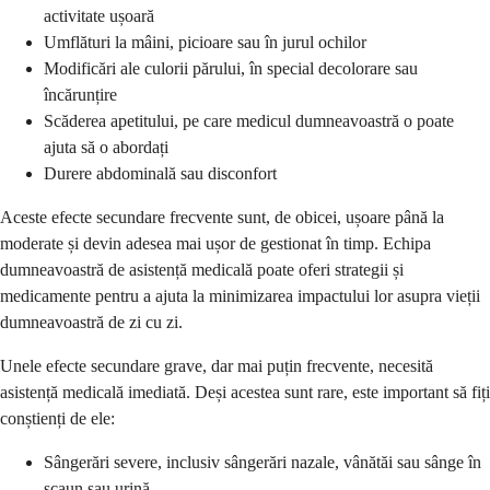
activitate ușoară
Umflături la mâini, picioare sau în jurul ochilor
Modificări ale culorii părului, în special decolorare sau
încărunțire
Scăderea apetitului, pe care medicul dumneavoastră o poate
ajuta să o abordați
Durere abdominală sau disconfort
Aceste efecte secundare frecvente sunt, de obicei, ușoare până la
moderate și devin adesea mai ușor de gestionat în timp. Echipa
dumneavoastră de asistență medicală poate oferi strategii și
medicamente pentru a ajuta la minimizarea impactului lor asupra vieții
dumneavoastră de zi cu zi.
Unele efecte secundare grave, dar mai puțin frecvente, necesită
asistență medicală imediată. Deși acestea sunt rare, este important să fiți
conștienți de ele:
Sângerări severe, inclusiv sângerări nazale, vânătăi sau sânge în
scaun sau urină