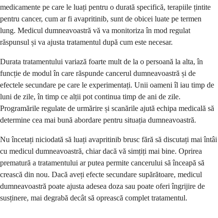
medicamente pe care le luați pentru o durată specifică, terapiile țintite
pentru cancer, cum ar fi avapritinib, sunt de obicei luate pe termen
lung. Medicul dumneavoastră vă va monitoriza în mod regulat
răspunsul și va ajusta tratamentul după cum este necesar.
Durata tratamentului variază foarte mult de la o persoană la alta, în
funcție de modul în care răspunde cancerul dumneavoastră și de
efectele secundare pe care le experimentați. Unii oameni îl iau timp de
luni de zile, în timp ce alții pot continua timp de ani de zile.
Programările regulate de urmărire și scanările ajută echipa medicală să
determine cea mai bună abordare pentru situația dumneavoastră.
Nu încetați niciodată să luați avapritinib brusc fără să discutați mai întâi
cu medicul dumneavoastră, chiar dacă vă simțiți mai bine. Oprirea
prematură a tratamentului ar putea permite cancerului să înceapă să
crească din nou. Dacă aveți efecte secundare supărătoare, medicul
dumneavoastră poate ajusta adesea doza sau poate oferi îngrijire de
susținere, mai degrabă decât să oprească complet tratamentul.