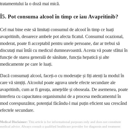
tratamentului la o doză mai mică.
Î5. Pot consuma alcool în timp ce iau Avapritinib?
Cel mai bine este să limitați consumul de alcool în timp ce luați
avapritinib, deoarece ambele pot afecta ficatul. Consumul ocazional,
moderat, poate fi acceptabil pentru unele persoane, dar ar trebui să
discutați mai întâi cu medicul dumneavoastră. Acesta vă poate sfătui în
funcție de starea generală de sănătate, funcția hepatică și alte
medicamente pe care le luați.
Dacă consumați alcool, faceți-o cu moderație și fiți atenți la modul în
care vă simțiți. Alcoolul poate agrava unele efecte secundare ale
avapritinib, cum ar fi greața, amețelile și oboseala. De asemenea, poate
interfera cu capacitatea organismului de a procesa medicamentul în
mod corespunzător, potențial făcându-l mai puțin eficient sau crescând
efectele secundare.
Medical Disclaimer:
This article is for informational purposes only and does not constitute
medical advice. Always consult a qualified healthcare provider for diagnosis and treatment