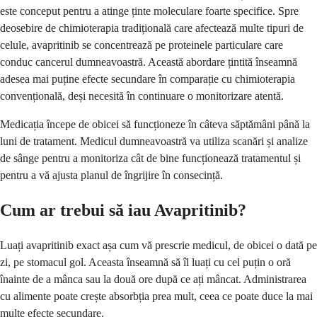
este conceput pentru a atinge ținte moleculare foarte specifice. Spre
deosebire de chimioterapia tradițională care afectează multe tipuri de
celule, avapritinib se concentrează pe proteinele particulare care
conduc cancerul dumneavoastră. Această abordare țintită înseamnă
adesea mai puține efecte secundare în comparație cu chimioterapia
convențională, deși necesită în continuare o monitorizare atentă.
Medicația începe de obicei să funcționeze în câteva săptămâni până la
luni de tratament. Medicul dumneavoastră va utiliza scanări și analize
de sânge pentru a monitoriza cât de bine funcționează tratamentul și
pentru a vă ajusta planul de îngrijire în consecință.
Cum ar trebui să iau Avapritinib?
Luați avapritinib exact așa cum vă prescrie medicul, de obicei o dată pe
zi, pe stomacul gol. Aceasta înseamnă să îl luați cu cel puțin o oră
înainte de a mânca sau la două ore după ce ați mâncat. Administrarea
cu alimente poate crește absorbția prea mult, ceea ce poate duce la mai
multe efecte secundare.