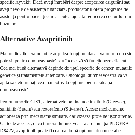
specific Ayvakit. Dacă aveți întrebări despre acoperirea asigurării sau
aveți nevoie de asistență financiară, producătorul oferă programe de
asistență pentru pacienți care ar putea ajuta la reducerea costurilor din
buzunar.
Alternative Avapritinib
Mai multe alte terapii țintite ar putea fi opțiuni dacă avapritinib nu este
potrivit pentru dumneavoastră sau încetează să funcționeze eficient.
Cea mai bună alternativă depinde de tipul specific de cancer, mutațiile
genetice și tratamentele anterioare. Oncologul dumneavoastră vă va
ajuta să determinați cea mai potrivită opțiune pentru situația
dumneavoastră.
Pentru tumorile GIST, alternativele pot include imatinib (Gleevec),
sunitinib (Sutent) sau regorafenib (Stivarga). Aceste medicamente
acționează prin mecanisme similare, dar vizează proteine ușor diferite.
Cu toate acestea, dacă tumora dumneavoastră are mutația PDGFRA
D842V, avapritinib poate fi cea mai bună opțiune, deoarece alte