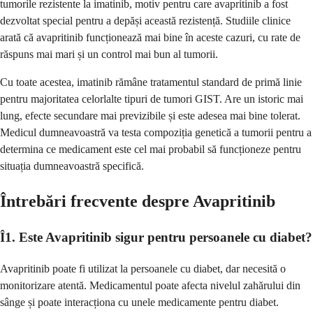
tumorile rezistente la imatinib, motiv pentru care avapritinib a fost
dezvoltat special pentru a depăși această rezistență. Studiile clinice
arată că avapritinib funcționează mai bine în aceste cazuri, cu rate de
răspuns mai mari și un control mai bun al tumorii.
Cu toate acestea, imatinib rămâne tratamentul standard de primă linie
pentru majoritatea celorlalte tipuri de tumori GIST. Are un istoric mai
lung, efecte secundare mai previzibile și este adesea mai bine tolerat.
Medicul dumneavoastră va testa compoziția genetică a tumorii pentru a
determina ce medicament este cel mai probabil să funcționeze pentru
situația dumneavoastră specifică.
Întrebări frecvente despre Avapritinib
Î1. Este Avapritinib sigur pentru persoanele cu diabet?
Avapritinib poate fi utilizat la persoanele cu diabet, dar necesită o
monitorizare atentă. Medicamentul poate afecta nivelul zahărului din
sânge și poate interacționa cu unele medicamente pentru diabet.