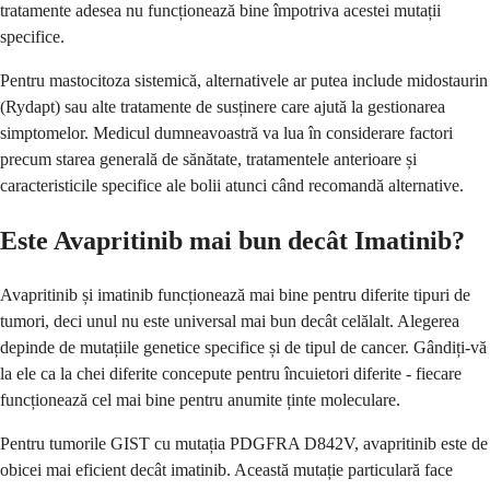
tratamente adesea nu funcționează bine împotriva acestei mutații
specifice.
Pentru mastocitoza sistemică, alternativele ar putea include midostaurin
(Rydapt) sau alte tratamente de susținere care ajută la gestionarea
simptomelor. Medicul dumneavoastră va lua în considerare factori
precum starea generală de sănătate, tratamentele anterioare și
caracteristicile specifice ale bolii atunci când recomandă alternative.
Este Avapritinib mai bun decât Imatinib?
Avapritinib și imatinib funcționează mai bine pentru diferite tipuri de
tumori, deci unul nu este universal mai bun decât celălalt. Alegerea
depinde de mutațiile genetice specifice și de tipul de cancer. Gândiți-vă
la ele ca la chei diferite concepute pentru încuietori diferite - fiecare
funcționează cel mai bine pentru anumite ținte moleculare.
Pentru tumorile GIST cu mutația PDGFRA D842V, avapritinib este de
obicei mai eficient decât imatinib. Această mutație particulară face