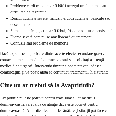
Probleme cardiace, cum ar fi bătăi neregulate ale inimii sau
dificultăți de respirație
Reacții cutanate severe, inclusiv erupții cutanate, vezicule sau
descuamare
Semne de infecție, cum ar fi febră, frisoane sau tuse persistentă
Diaree severă care nu se ameliorează cu tratament
Confuzie sau probleme de memorie
Dacă experimentați oricare dintre aceste efecte secundare grave,
contactați imediat medicul dumneavoastră sau solicitați asistență
medicală de urgență. Intervenția timpurie poate preveni adesea
complicațiile și vă poate ajuta să continuați tratamentul în siguranță.
Cine nu ar trebui să ia Avapritinib?
Avapritinib nu este potrivit pentru toată lumea, iar medicul
dumneavoastră va evalua cu atenție dacă este potrivit pentru
dumneavoastră. Anumite afecțiuni de sănătate și situații pot face ca