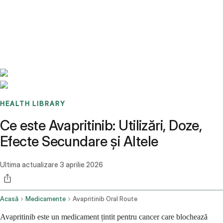
Benchmarks
Stories
FAQ
Sign up / Log in
HEALTH LIBRARY
Ce este Avapritinib: Utilizări, Doze,
Efecte Secundare și Altele
Ultima actualizare
3 aprilie 2026
Acasă
Medicamente
Avapritinib Oral Route
Avapritinib este un medicament țintit pentru cancer care blochează