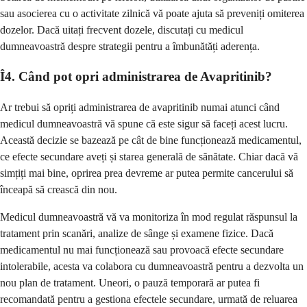
sau asocierea cu o activitate zilnică vă poate ajuta să preveniți omiterea
dozelor. Dacă uitați frecvent dozele, discutați cu medicul
dumneavoastră despre strategii pentru a îmbunătăți aderența.
Î4. Când pot opri administrarea de Avapritinib?
Ar trebui să opriți administrarea de avapritinib numai atunci când
medicul dumneavoastră vă spune că este sigur să faceți acest lucru.
Această decizie se bazează pe cât de bine funcționează medicamentul,
ce efecte secundare aveți și starea generală de sănătate. Chiar dacă vă
simțiți mai bine, oprirea prea devreme ar putea permite cancerului să
înceapă să crească din nou.
Medicul dumneavoastră vă va monitoriza în mod regulat răspunsul la
tratament prin scanări, analize de sânge și examene fizice. Dacă
medicamentul nu mai funcționează sau provoacă efecte secundare
intolerabile, acesta va colabora cu dumneavoastră pentru a dezvolta un
nou plan de tratament. Uneori, o pauză temporară ar putea fi
recomandată pentru a gestiona efectele secundare, urmată de reluarea