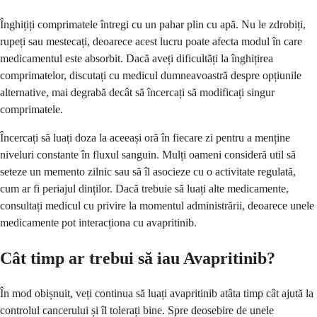
Înghițiți comprimatele întregi cu un pahar plin cu apă. Nu le zdrobiți,
rupeți sau mestecați, deoarece acest lucru poate afecta modul în care
medicamentul este absorbit. Dacă aveți dificultăți la înghițirea
comprimatelor, discutați cu medicul dumneavoastră despre opțiunile
alternative, mai degrabă decât să încercați să modificați singur
comprimatele.
Încercați să luați doza la aceeași oră în fiecare zi pentru a menține
niveluri constante în fluxul sanguin. Mulți oameni consideră util să
seteze un memento zilnic sau să îl asocieze cu o activitate regulată,
cum ar fi periajul dinților. Dacă trebuie să luați alte medicamente,
consultați medicul cu privire la momentul administrării, deoarece unele
medicamente pot interacționa cu avapritinib.
Cât timp ar trebui să iau Avapritinib?
În mod obișnuit, veți continua să luați avapritinib atâta timp cât ajută la
controlul cancerului și îl tolerați bine. Spre deosebire de unele