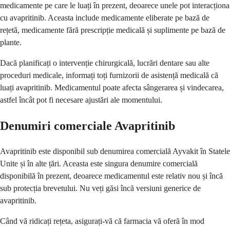
medicamente pe care le luați în prezent, deoarece unele pot interacționa
cu avapritinib. Aceasta include medicamente eliberate pe bază de
rețetă, medicamente fără prescripție medicală și suplimente pe bază de
plante.
Dacă planificați o intervenție chirurgicală, lucrări dentare sau alte
proceduri medicale, informați toți furnizorii de asistență medicală că
luați avapritinib. Medicamentul poate afecta sângerarea și vindecarea,
astfel încât pot fi necesare ajustări ale momentului.
Denumiri comerciale Avapritinib
Avapritinib este disponibil sub denumirea comercială Ayvakit în Statele
Unite și în alte țări. Aceasta este singura denumire comercială
disponibilă în prezent, deoarece medicamentul este relativ nou și încă
sub protecția brevetului. Nu veți găsi încă versiuni generice de
avapritinib.
Când vă ridicați rețeta, asigurați-vă că farmacia vă oferă în mod