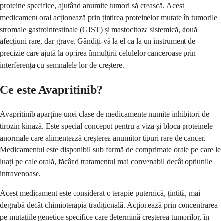
proteine specifice, ajutând anumite tumori să crească. Acest
medicament oral acționează prin țintirea proteinelor mutate în tumorile
stromale gastrointestinale (GIST) și mastocitoza sistemică, două
afecțiuni rare, dar grave. Gândiți-vă la el ca la un instrument de
precizie care ajută la oprirea înmulțirii celulelor canceroase prin
interferența cu semnalele lor de creștere.
Ce este Avapritinib?
Avapritinib aparține unei clase de medicamente numite inhibitori de
tirozin kinază. Este special conceput pentru a viza și bloca proteinele
anormale care alimentează creșterea anumitor tipuri rare de cancer.
Medicamentul este disponibil sub formă de comprimate orale pe care le
luați pe cale orală, făcând tratamentul mai convenabil decât opțiunile
intravenoase.
Acest medicament este considerat o terapie puternică, țintită, mai
degrabă decât chimioterapia tradițională. Acționează prin concentrarea
pe mutațiile genetice specifice care determină creșterea tumorilor, în