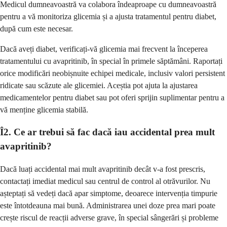
Medicul dumneavoastră va colabora îndeaproape cu dumneavoastră
pentru a vă monitoriza glicemia și a ajusta tratamentul pentru diabet,
după cum este necesar.
Dacă aveți diabet, verificați-vă glicemia mai frecvent la începerea
tratamentului cu avapritinib, în special în primele săptămâni. Raportați
orice modificări neobișnuite echipei medicale, inclusiv valori persistent
ridicate sau scăzute ale glicemiei. Aceștia pot ajuta la ajustarea
medicamentelor pentru diabet sau pot oferi sprijin suplimentar pentru a
vă menține glicemia stabilă.
Î2. Ce ar trebui să fac dacă iau accidental prea mult
avapritinib?
Dacă luați accidental mai mult avapritinib decât v-a fost prescris,
contactați imediat medicul sau centrul de control al otrăvurilor. Nu
așteptați să vedeți dacă apar simptome, deoarece intervenția timpurie
este întotdeauna mai bună. Administrarea unei doze prea mari poate
crește riscul de reacții adverse grave, în special sângerări și probleme