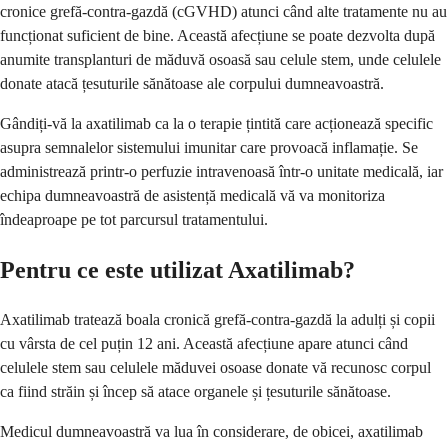
cronice grefă-contra-gazdă (cGVHD) atunci când alte tratamente nu au
funcționat suficient de bine. Această afecțiune se poate dezvolta după
anumite transplanturi de măduvă osoasă sau celule stem, unde celulele
donate atacă țesuturile sănătoase ale corpului dumneavoastră.
Gândiți-vă la axatilimab ca la o terapie țintită care acționează specific
asupra semnalelor sistemului imunitar care provoacă inflamație. Se
administrează printr-o perfuzie intravenoasă într-o unitate medicală, iar
echipa dumneavoastră de asistență medicală vă va monitoriza
îndeaproape pe tot parcursul tratamentului.
Pentru ce este utilizat Axatilimab?
Axatilimab tratează boala cronică grefă-contra-gazdă la adulți și copii
cu vârsta de cel puțin 12 ani. Această afecțiune apare atunci când
celulele stem sau celulele măduvei osoase donate vă recunosc corpul
ca fiind străin și încep să atace organele și țesuturile sănătoase.
Medicul dumneavoastră va lua în considerare, de obicei, axatilimab