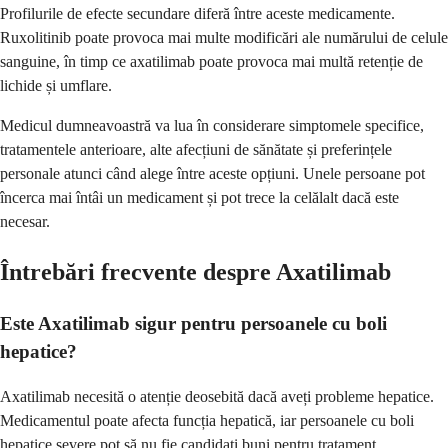
Profilurile de efecte secundare diferă între aceste medicamente.
Ruxolitinib poate provoca mai multe modificări ale numărului de celule
sanguine, în timp ce axatilimab poate provoca mai multă retenție de
lichide și umflare.
Medicul dumneavoastră va lua în considerare simptomele specifice,
tratamentele anterioare, alte afecțiuni de sănătate și preferințele
personale atunci când alege între aceste opțiuni. Unele persoane pot
încerca mai întâi un medicament și pot trece la celălalt dacă este
necesar.
Întrebări frecvente despre Axatilimab
Este Axatilimab sigur pentru persoanele cu boli
hepatice?
Axatilimab necesită o atenție deosebită dacă aveți probleme hepatice.
Medicamentul poate afecta funcția hepatică, iar persoanele cu boli
hepatice severe pot să nu fie candidați buni pentru tratament.