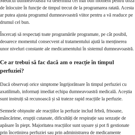
Medicul dumneavoastră va determina cel mai bun moment pentru doza
de înlocuire în funcție de timpul trecut de la programarea ratată. Acesta
ar putea ajusta programul dumneavoastră viitor pentru a vă readuce pe
drumul cel bun.
Încercați să respectați toate programările programate, pe cât posibil,
deoarece momentul consecvent al tratamentului ajută la menținerea
unor niveluri constante ale medicamentului în sistemul dumneavoastră.
Ce ar trebui să fac dacă am o reacție în timpul
perfuziei?
Dacă observați orice simptome îngrijorătoare în timpul perfuziei cu
axatilimab, informați imediat echipa dumneavoastră medicală. Aceștia
sunt instruiți să recunoască și să trateze rapid reacțiile la perfuzie.
Semnele obișnuite ale reacțiilor la perfuzie includ febră, frisoane,
mâncărime, erupții cutanate, dificultăți de respirație sau senzație de
apăsare în piept. Majoritatea reacțiilor sunt ușoare și pot fi gestionate
prin încetinirea perfuziei sau prin administrarea de medicamente