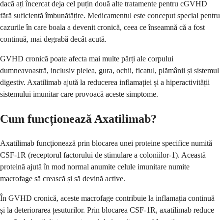
dacă ați încercat deja cel puțin două alte tratamente pentru cGVHD
fără suficientă îmbunătățire. Medicamentul este conceput special pentru
cazurile în care boala a devenit cronică, ceea ce înseamnă că a fost
continuă, mai degrabă decât acută.
GVHD cronică poate afecta mai multe părți ale corpului
dumneavoastră, inclusiv pielea, gura, ochii, ficatul, plămânii și sistemul
digestiv. Axatilimab ajută la reducerea inflamației și a hiperactivității
sistemului imunitar care provoacă aceste simptome.
Cum funcționează Axatilimab?
Axatilimab funcționează prin blocarea unei proteine specifice numită
CSF-1R (receptorul factorului de stimulare a coloniilor-1). Această
proteină ajută în mod normal anumite celule imunitare numite
macrofage să crească și să devină active.
În GVHD cronică, aceste macrofage contribuie la inflamația continuă
și la deteriorarea țesuturilor. Prin blocarea CSF-1R, axatilimab reduce