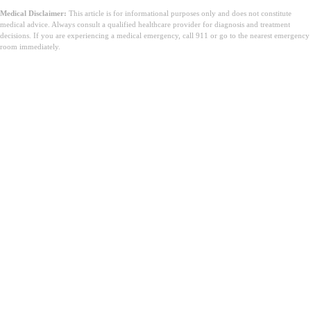
Medical Disclaimer:
This article is for informational purposes only and does not constitute
medical advice. Always consult a qualified healthcare provider for diagnosis and treatment
decisions. If you are experiencing a medical emergency, call 911 or go to the nearest emergency
room immediately.