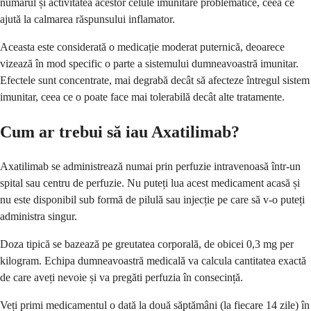
numărul și activitatea acestor celule imunitare problematice, ceea ce
ajută la calmarea răspunsului inflamator.
Aceasta este considerată o medicație moderat puternică, deoarece
vizează în mod specific o parte a sistemului dumneavoastră imunitar.
Efectele sunt concentrate, mai degrabă decât să afecteze întregul sistem
imunitar, ceea ce o poate face mai tolerabilă decât alte tratamente.
Cum ar trebui să iau Axatilimab?
Axatilimab se administrează numai prin perfuzie intravenoasă într-un
spital sau centru de perfuzie. Nu puteți lua acest medicament acasă și
nu este disponibil sub formă de pilulă sau injecție pe care să v-o puteți
administra singur.
Doza tipică se bazează pe greutatea corporală, de obicei 0,3 mg per
kilogram. Echipa dumneavoastră medicală va calcula cantitatea exactă
de care aveți nevoie și va pregăti perfuzia în consecință.
Veți primi medicamentul o dată la două săptămâni (la fiecare 14 zile) în