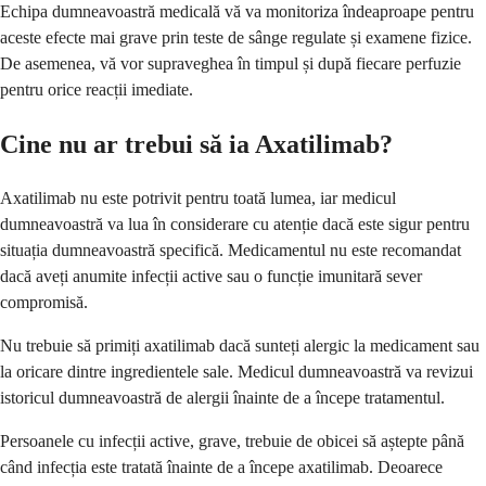
Echipa dumneavoastră medicală vă va monitoriza îndeaproape pentru
aceste efecte mai grave prin teste de sânge regulate și examene fizice.
De asemenea, vă vor supraveghea în timpul și după fiecare perfuzie
pentru orice reacții imediate.
Cine nu ar trebui să ia Axatilimab?
Axatilimab nu este potrivit pentru toată lumea, iar medicul
dumneavoastră va lua în considerare cu atenție dacă este sigur pentru
situația dumneavoastră specifică. Medicamentul nu este recomandat
dacă aveți anumite infecții active sau o funcție imunitară sever
compromisă.
Nu trebuie să primiți axatilimab dacă sunteți alergic la medicament sau
la oricare dintre ingredientele sale. Medicul dumneavoastră va revizui
istoricul dumneavoastră de alergii înainte de a începe tratamentul.
Persoanele cu infecții active, grave, trebuie de obicei să aștepte până
când infecția este tratată înainte de a începe axatilimab. Deoarece