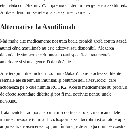
etichetată cu „Niktimvo”, împreună cu denumirea generică axatilimab.
Ambele denumiri se referă la același medicament.
Alternative la Axatilimab
Mai multe alte medicamente pot trata boala cronică grefă contra gazdă
atunci când axatilimab nu este adecvat sau disponibil. Alegerea
depinde de simptomele dumneavoastră specifice, tratamentele
anterioare și starea generală de sănătate.
Alte terapii țintite includ ruxolitinib (Jakafi), care blochează diferite
semnale ale sistemului imunitar, și belumosudil (Rezurock), care
acționează pe o cale numită ROCK2. Aceste medicamente au profiluri
de efecte secundare diferite și pot fi mai potrivite pentru unele
persoane.
Tratamentele tradiționale, cum ar fi corticosteroizii, medicamentele
imunosupresoare (cum ar fi ciclosporina sau tacrolimus) și fototerapia
ar putea fi, de asemenea, opțiuni, în funcție de situația dumneavoastră.