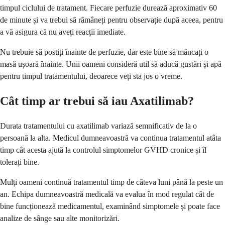
timpul ciclului de tratament. Fiecare perfuzie durează aproximativ 60
de minute și va trebui să rămâneți pentru observație după aceea, pentru
a vă asigura că nu aveți reacții imediate.
Nu trebuie să postiți înainte de perfuzie, dar este bine să mâncați o
masă ușoară înainte. Unii oameni consideră util să aducă gustări și apă
pentru timpul tratamentului, deoarece veți sta jos o vreme.
Cât timp ar trebui să iau Axatilimab?
Durata tratamentului cu axatilimab variază semnificativ de la o
persoană la alta. Medicul dumneavoastră va continua tratamentul atâta
timp cât acesta ajută la controlul simptomelor GVHD cronice și îl
tolerați bine.
Mulți oameni continuă tratamentul timp de câteva luni până la peste un
an. Echipa dumneavoastră medicală va evalua în mod regulat cât de
bine funcționează medicamentul, examinând simptomele și poate face
analize de sânge sau alte monitorizări.