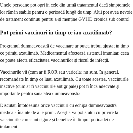
Unele persoane pot opri în cele din urmă tratamentul dacă simptomele
lor rămân stabile pentru o perioadă lungă de timp. Alții pot avea nevoie
de tratament continuu pentru a-și menține GVHD cronică sub control.
Pot primi vaccinuri în timp ce iau axatilimab?
Programul dumneavoastră de vaccinare ar putea trebui ajustat în timp
ce primiți axatilimab. Medicamentul afectează sistemul imunitar, ceea
ce poate afecta eficacitatea vaccinurilor și riscul de infecții.
Vaccinurile vii (cum ar fi ROR sau varicela) nu sunt, în general,
recomandate în timp ce luați axatilimab. Cu toate acestea, vaccinurile
inactive (cum ar fi vaccinurile antigripale) pot fi încă adecvate și
importante pentru sănătatea dumneavoastră.
Discutați întotdeauna orice vaccinuri cu echipa dumneavoastră
medicală înainte de a le primi. Aceștia vă pot sfătui cu privire la
vaccinurile care sunt sigure și benefice în timpul perioadei de
tratament.