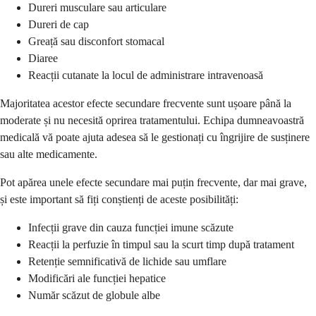
Dureri musculare sau articulare
Dureri de cap
Greață sau disconfort stomacal
Diaree
Reacții cutanate la locul de administrare intravenoasă
Majoritatea acestor efecte secundare frecvente sunt ușoare până la
moderate și nu necesită oprirea tratamentului. Echipa dumneavoastră
medicală vă poate ajuta adesea să le gestionați cu îngrijire de susținere
sau alte medicamente.
Pot apărea unele efecte secundare mai puțin frecvente, dar mai grave,
și este important să fiți conștienți de aceste posibilități:
Infecții grave din cauza funcției imune scăzute
Reacții la perfuzie în timpul sau la scurt timp după tratament
Retenție semnificativă de lichide sau umflare
Modificări ale funcției hepatice
Număr scăzut de globule albe