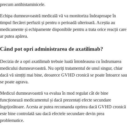
precum antihistaminicele.
Echipa dumneavoastră medicală vă va monitoriza îndeaproape în
timpul fiecărei perfuzii și pentru o perioadă ulterioară. Aceștia au
medicamente și echipamente disponibile pentru a trata orice reacții care
ar putea apărea.
Când pot opri administrarea de axatilimab?
Decizia de a opri axatilimab trebuie luată întotdeauna cu îndrumarea
medicului dumneavoastră. Nu opriți tratamentul de unul singur, chiar
dacă vă simțiți mai bine, deoarece GVHD cronică se poate întoarce sau
se poate agrava.
Medicul dumneavoastră va evalua în mod regulat cât de bine
funcționează medicamentul și dacă prezentați efecte secundare
îngrijorătoare. Acesta ar putea recomanda oprirea dacă GVHD cronică
este bine controlată sau dacă efectele secundare devin prea
problematice.