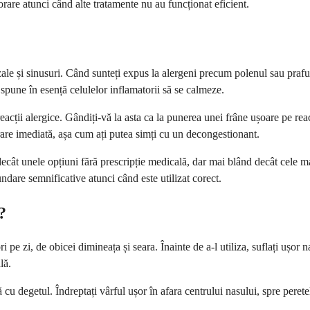
iorare atunci când alte tratamente nu au funcționat eficient.
ale și sinusuri. Când sunteți expus la alergeni precum polenul sau praf
spune în esență celulelor inflamatorii să se calmeze.
eacții alergice. Gândiți-vă la asta ca la punerea unei frâne ușoare pe re
rare imediată, așa cum ați putea simți cu un decongestionant.
ecât unele opțiuni fără prescripție medicală, dar mai blând decât cele ma
ndare semnificative atunci când este utilizat corect.
?
 pe zi, de obicei dimineața și seara. Înainte de a-l utiliza, suflați ușor
lă.
 cu degetul. Îndreptați vârful ușor în afara centrului nasului, spre peretel