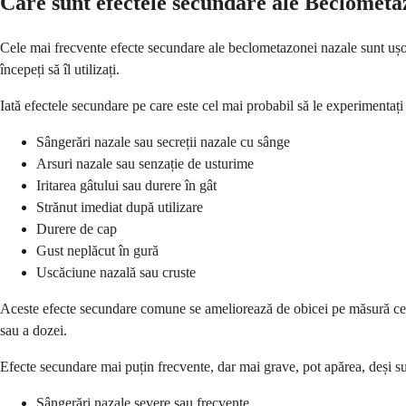
Care sunt efectele secundare ale Beclometa
Cele mai frecvente efecte secundare ale beclometazonei nazale sunt ușoar
începeți să îl utilizați.
Iată efectele secundare pe care este cel mai probabil să le experimentați
Sângerări nazale sau secreții nazale cu sânge
Arsuri nazale sau senzație de usturime
Iritarea gâtului sau durere în gât
Strănut imediat după utilizare
Durere de cap
Gust neplăcut în gură
Uscăciune nazală sau cruste
Aceste efecte secundare comune se ameliorează de obicei pe măsură ce c
sau a dozei.
Efecte secundare mai puțin frecvente, dar mai grave, pot apărea, deși su
Sângerări nazale severe sau frecvente