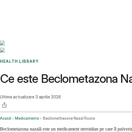
Benchmarks
Stories
FAQ
Sign up / Log in
HEALTH LIBRARY
Ce este Beclometazona Naza
Ultima actualizare
3 aprilie 2026
Acasă
Medicamente
Beclomethasone Nasal Route
Beclometazona nazală este un medicament steroidian pe care îl pulverizaț