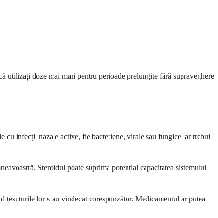
ă utilizați doze mai mari pentru perioade prelungite fără supraveghere
cu infecții nazale active, fie bacteriene, virale sau fungice, ar trebui
neavoastră. Steroidul poate suprima potențial capacitatea sistemului
ând țesuturile lor s-au vindecat corespunzător. Medicamentul ar putea