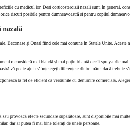
eficiile cu medicul lor. Deși corticosteroizii nazali sunt, în general, cons
u orice riscuri posibile pentru dumneavoastră și pentru copilul dumneavo
 nazală
e, Beconase și Qnasl fiind cele mai comune în Statele Unite. Aceste măr
eni o consideră mai blândă și mai puțin iritantă decât spray-urile mai 
stră vă poate ajuta să înțelegeți diferențele dintre mărci dacă trebuie să
ționează la fel de eficient ca versiunile cu denumire comercială. Alegere
 provoacă efecte secundare supărătoare, sunt disponibile mai multe alte
r, dar ar putea fi mai bine tolerați de unele persoane.