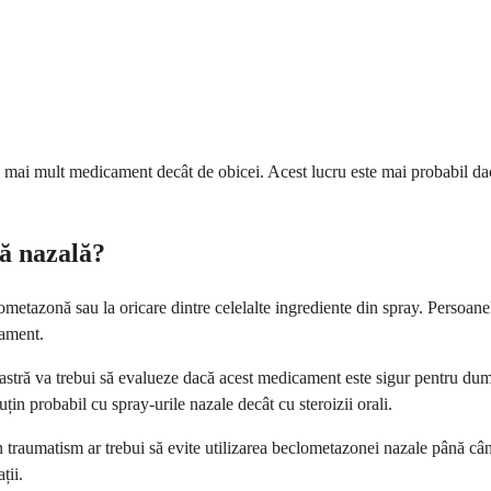
 mai mult medicament decât de obicei. Acest lucru este mai probabil dac
nă nazală?
metazonă sau la oricare dintre celelalte ingrediente din spray. Persoanele 
cament.
astră va trebui să evalueze dacă acest medicament este sigur pentru dum
uțin probabil cu spray-urile nazale decât cu steroizii orali.
un traumatism ar trebui să evite utilizarea beclometazonei nazale până c
ții.