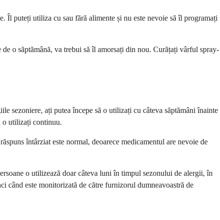
 Îl puteți utiliza cu sau fără alimente și nu este nevoie să îl programați
e de o săptămână, va trebui să îl amorsați din nou. Curățați vârful spray-
le sezoniere, ați putea începe să o utilizați cu câteva săptămâni înainte
 o utilizați continuu.
t răspuns întârziat este normal, deoarece medicamentul are nevoie de
soane o utilizează doar câteva luni în timpul sezonului de alergii, în
tunci când este monitorizată de către furnizorul dumneavoastră de