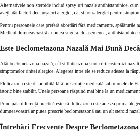
Alternativele non-steroide includ spray-uri nazale antihistaminice, cum a
aveți atât factori declanșatori alergici, cât și non-alergici pentru simpto
Pentru persoanele care preferă abordări fără medicamente, spălăturile naza
Medicul dumneavoastră ar putea sugera, de asemenea, antihistaminice ora
Este Beclometazona Nazală Mai Bună Decâ
Atât beclometazona nazală, cât și fluticazona sunt corticosteroizi nazali 
simptomelor rinitei alergice. Alegerea între ele se reduce adesea la răspu
Fluticazona este disponibilă fără prescripție medicală sub numele de Flo
istoric bine stabilit. Unele persoane răspund mai bine la un medicament d
Principala diferență practică este că fluticazona este adesea prima alege
dumneavoastră ar putea prescrie beclometazonă sau un alt steroid nazal
Întrebări Frecvente Despre Beclometazona