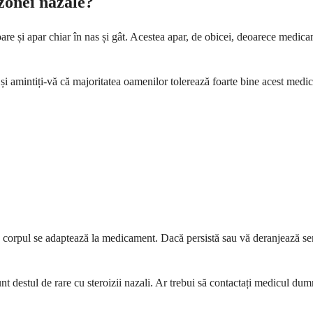
zonei nazale?
e și apar chiar în nas și gât. Acestea apar, de obicei, deoarece medicam
 și amintiți-vă că majoritatea oamenilor tolerează foarte bine acest medi
orpul se adaptează la medicament. Dacă persistă sau vă deranjează semn
nt destul de rare cu steroizii nazali. Ar trebui să contactați medicul du