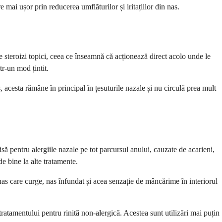
 mai ușor prin reducerea umflăturilor și iritațiilor din nas.
teroizi topici, ceea ce înseamnă că acționează direct acolo unde le
r-un mod țintit.
s, acesta rămâne în principal în țesuturile nazale și nu circulă prea mult
să pentru alergiile nazale pe tot parcursul anului, cauzate de acarieni,
 bine la alte tratamente.
as care curge, nas înfundat și acea senzație de mâncărime în interiorul
atamentului pentru rinită non-alergică. Acestea sunt utilizări mai puțin