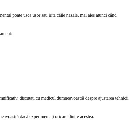
entul poate usca ușor sau irita căile nazale, mai ales atunci când
cament:
ificativ, discutați cu medicul dumneavoastră despre ajustarea tehnicii
mneavoastră dacă experimentați oricare dintre acestea: