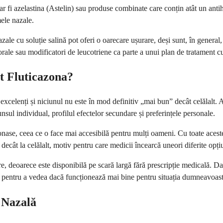
r fi azelastina (Astelin) sau produse combinate care conțin atât un antihi
mele nazale.
le cu soluție salină pot oferi o oarecare ușurare, deși sunt, în general, 
le sau modificatori de leucotriene ca parte a unui plan de tratament cu
t Fluticazona?
excelenți și niciunul nu este în mod definitiv „mai bun” decât celălalt. A
nsul individual, profilul efectelor secundare și preferințele personale.
nase, ceea ce o face mai accesibilă pentru mulți oameni. Cu toate acestea
ecât la celălalt, motiv pentru care medicii încearcă uneori diferite opți
re, deoarece este disponibilă pe scară largă fără prescripție medicală. D
 pentru a vedea dacă funcționează mai bine pentru situația dumneavoastr
 Nazală