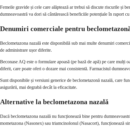
Femeile gravide și cele care alăptează ar trebui să discute riscurile și ben
dumneavoastră va dori să cântărească beneficiile potențiale în raport c
Denumiri comerciale pentru beclometazonă
Beclometazona nazală este disponibilă sub mai multe denumiri comercial
de administrare ușor diferite.
Beconase AQ este o formulare apoasă (pe bază de apă) pe care mulți oam
diferit, care poate oferi o dozare mai consistentă. Farmacistul dumneavoa
Sunt disponibile și versiuni generice de beclometazonă nazală, care func
asigurării, mai degrabă decât la eficacitate.
Alternative la beclometazona nazală
Dacă beclometazona nazală nu funcționează bine pentru dumneavoastră sau
mometazona (Nasonex) sau triamcinolonul (Nasacort), funcționează simila