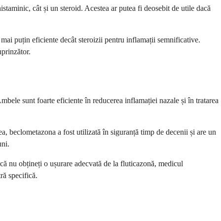
staminic, cât și un steroid. Acestea ar putea fi deosebit de utile dacă
mai puțin eficiente decât steroizii pentru inflamații semnificative.
prinzător.
mbele sunt foarte eficiente în reducerea inflamației nazale și în tratarea
, beclometazona a fost utilizată în siguranță timp de decenii și are un
uni.
acă nu obțineți o ușurare adecvată de la fluticazonă, medicul
ă specifică.