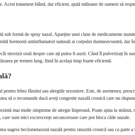
e. Acest tratament blând, dar eficient, ajută milioane de oameni să respire
ă sub formă de spray nazal. Aparține unei clase de medicamente numite s
mită hormonii antiinflamatori naturali ai corpului dumneavoastră, dar înt
t steroizii orali despre care ați putea fi auzit. Când îl pulverizați în na
lizarea pe termen lung, fiind în același timp foarte eficientă.
ală?
 pentru febra fânului sau alergiile sezoniere. Este, de asemenea, prescri
a să o recomande dacă aveți congestie nazală cronică care nu răspunde
zintă mai multe simptome de alergie împreună. Poate ajuta la strănut, n
i, care sunt mici excrescențe necanceroase care pot bloca căile nazale.
ea sugera beclometazonă nazală pentru sinuzită cronică sau ca parte a tr