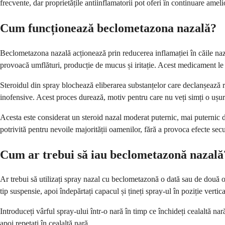
frecvente, dar proprietățile antiinflamatorii pot oferi în continuare amel
Cum funcționează beclometazona nazală?
Beclometazona nazală acționează prin reducerea inflamației în căile naz
provoacă umflături, producție de mucus și iritație. Acest medicament le 
Steroidul din spray blochează eliberarea substanțelor care declanșează r
inofensive. Acest proces durează, motiv pentru care nu veți simți o ușu
Acesta este considerat un steroid nazal moderat puternic, mai puternic d
potrivită pentru nevoile majorității oamenilor, fără a provoca efecte secu
Cum ar trebui să iau beclometazonă nazală
Ar trebui să utilizați spray nazal cu beclometazonă o dată sau de două ori
tip suspensie, apoi îndepărtați capacul și țineți spray-ul în poziție vertica
Introduceți vârful spray-ului într-o nară în timp ce închideți cealaltă nară
apoi repetați în cealaltă nară.