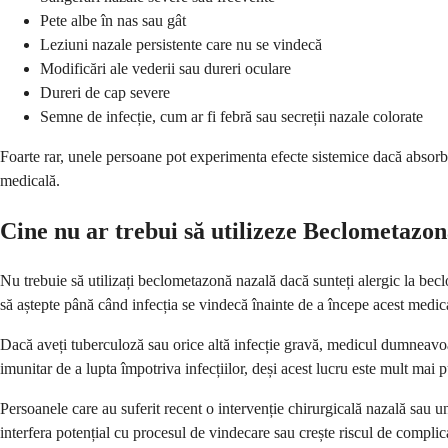
Pete albe în nas sau gât
Leziuni nazale persistente care nu se vindecă
Modificări ale vederii sau dureri oculare
Dureri de cap severe
Semne de infecție, cum ar fi febră sau secreții nazale colorate
Foarte rar, unele persoane pot experimenta efecte sistemice dacă absorb
medicală.
Cine nu ar trebui să utilizeze Beclometazo
Nu trebuie să utilizați beclometazonă nazală dacă sunteți alergic la beclo
să aștepte până când infecția se vindecă înainte de a începe acest medi
Dacă aveți tuberculoză sau orice altă infecție gravă, medicul dumneavo
imunitar de a lupta împotriva infecțiilor, deși acest lucru este mult mai p
Persoanele care au suferit recent o intervenție chirurgicală nazală sau 
interfera potențial cu procesul de vindecare sau crește riscul de complica