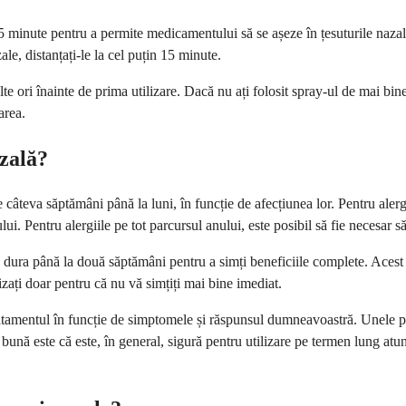
15 minute pentru a permite medicamentului să se așeze în țesuturile nazale.
le, distanțați-le la cel puțin 15 minute.
te ori înainte de prima utilizare. Dacă nu ați folosit spray-ul de mai bin
area.
zală?
âteva săptămâni până la luni, în funcție de afecțiunea lor. Pentru alergii
ui. Pentru alergiile pe tot parcursul anului, este posibil să fie necesar să
te dura până la două săptămâni pentru a simți beneficiile complete. Aces
lizați doar pentru că nu vă simțiți mai bine imediat.
tamentul în funcție de simptomele și răspunsul dumneavoastră. Unele per
a bună este că este, în general, sigură pentru utilizare pe termen lung a