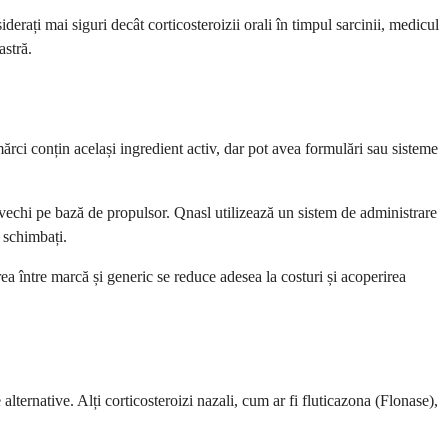
iderați mai siguri decât corticosteroizii orali în timpul sarcinii, medicul
astră.
ci conțin același ingredient activ, dar pot avea formulări sau sisteme
vechi pe bază de propulsor. Qnasl utilizează un sistem de administrare
 schimbați.
a între marcă și generic se reduce adesea la costuri și acoperirea
rnative. Alți corticosteroizi nazali, cum ar fi fluticazona (Flonase),