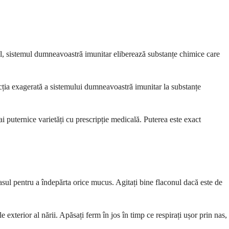
ul, sistemul dumneavoastră imunitar eliberează substanțe chimice care
acția exagerată a sistemului dumneavoastră imunitar la substanțe
i puternice varietăți cu prescripție medicală. Puterea este exact
 nasul pentru a îndepărta orice mucus. Agitați bine flaconul dacă este de
e exterior al nării. Apăsați ferm în jos în timp ce respirați ușor prin nas,