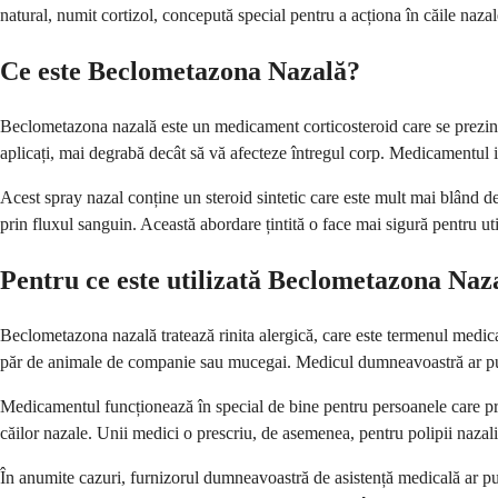
natural, numit cortizol, concepută special pentru a acționa în căile nazal
Ce este Beclometazona Nazală?
Beclometazona nazală este un medicament corticosteroid care se prezint
aplicați, mai degrabă decât să vă afecteze întregul corp. Medicamentul i
Acest spray nazal conține un steroid sintetic care este mult mai blând decâ
prin fluxul sanguin. Această abordare țintită o face mai sigură pentru uti
Pentru ce este utilizată Beclometazona Naz
Beclometazona nazală tratează rinita alergică, care este termenul medical
păr de animale de companie sau mucegai. Medicul dumneavoastră ar pute
Medicamentul funcționează în special de bine pentru persoanele care pre
căilor nazale. Unii medici o prescriu, de asemenea, pentru polipii nazal
În anumite cazuri, furnizorul dumneavoastră de asistență medicală ar put