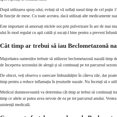
După utilizarea spray-ului, evitați să vă suflați nasul timp de cel puțin 
în funcție de mese. Cu toate acestea, dacă utilizați alte medicamente naza
Este important să amorsați sticlele noi prin pulverizare în aer de mai mul
ului în mod regulat cu apă caldă și uscați-l bine pentru a preveni înfund
Cât timp ar trebui să iau Beclometazonă na
Majoritatea oamenilor trebuie să utilizeze beclometazonă nazală timp de c
de începerea sezonului de alergii și să continuați pe tot parcursul sezonul
De obicei, veți observa o oarecare îmbunătățire în câteva zile, dar poa
timp pentru a reduce inflamația în țesuturile nazale. Nu încetați să o uti
Medicul dumneavoastră va determina cât timp ar trebui să continuați tra
timp ce altele ar putea avea nevoie de ea pe tot parcursul anului. Veste
asistență medicală.