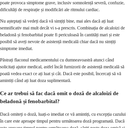
poate provoca simptome grave, inclusiv somnolență severă, confuzie,
dificultăți de respirație și modificări ale ritmului cardiac.
Nu așteptați să vedeți dacă vă simțiți bine, mai ales dacă ați luat
semnificativ mai mult decât vi s-a prescris. Combinația de alcaloizi de
beladonă și fenobarbital poate fi periculoasă în cantități mari și este
posibil să aveți nevoie de asistență medicală chiar dacă nu simțiți
simptome imediat.
Păstrați flaconul medicamentului cu dumneavoastră atunci când
solicitați ajutor medical, astfel încât furnizorii de asistență medicală să
poată vedea exact ce ați luat și cât. Dacă este posibil, încercați să vă
amintiți când ați luat doza suplimentară.
Ce ar trebui să fac dacă omit o doză de alcaloizi de
beladonă și fenobarbital?
Dacă omiteți o doză, luați-o imediat ce vă amintiți, cu excepția cazului
în care este aproape timpul pentru următoarea doză programată. Dacă
este aproape timpul pentru următoarea doză, săriți peste doza omisă și