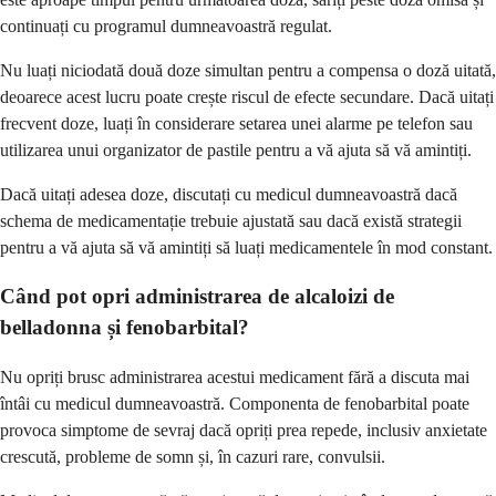
continuați cu programul dumneavoastră regulat.
Nu luați niciodată două doze simultan pentru a compensa o doză uitată,
deoarece acest lucru poate crește riscul de efecte secundare. Dacă uitați
frecvent doze, luați în considerare setarea unei alarme pe telefon sau
utilizarea unui organizator de pastile pentru a vă ajuta să vă amintiți.
Dacă uitați adesea doze, discutați cu medicul dumneavoastră dacă
schema de medicamentație trebuie ajustată sau dacă există strategii
pentru a vă ajuta să vă amintiți să luați medicamentele în mod constant.
Când pot opri administrarea de alcaloizi de
belladonna și fenobarbital?
Nu opriți brusc administrarea acestui medicament fără a discuta mai
întâi cu medicul dumneavoastră. Componenta de fenobarbital poate
provoca simptome de sevraj dacă opriți prea repede, inclusiv anxietate
crescută, probleme de somn și, în cazuri rare, convulsii.