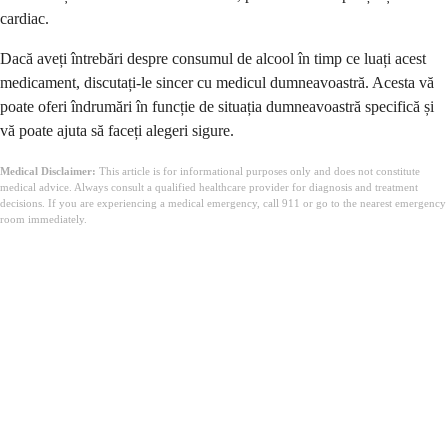
cardiac.
Dacă aveți întrebări despre consumul de alcool în timp ce luați acest
medicament, discutați-le sincer cu medicul dumneavoastră. Acesta vă
poate oferi îndrumări în funcție de situația dumneavoastră specifică și
vă poate ajuta să faceți alegeri sigure.
Medical Disclaimer:
This article is for informational purposes only and does not constitute
medical advice. Always consult a qualified healthcare provider for diagnosis and treatment
decisions. If you are experiencing a medical emergency, call 911 or go to the nearest emergency
room immediately.