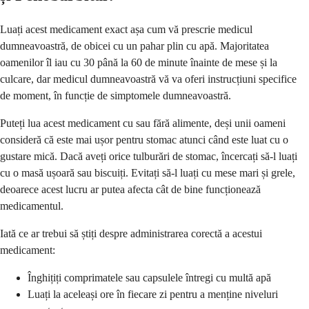
Luați acest medicament exact așa cum vă prescrie medicul
dumneavoastră, de obicei cu un pahar plin cu apă. Majoritatea
oamenilor îl iau cu 30 până la 60 de minute înainte de mese și la
culcare, dar medicul dumneavoastră vă va oferi instrucțiuni specifice
de moment, în funcție de simptomele dumneavoastră.
Puteți lua acest medicament cu sau fără alimente, deși unii oameni
consideră că este mai ușor pentru stomac atunci când este luat cu o
gustare mică. Dacă aveți orice tulburări de stomac, încercați să-l luați
cu o masă ușoară sau biscuiți. Evitați să-l luați cu mese mari și grele,
deoarece acest lucru ar putea afecta cât de bine funcționează
medicamentul.
Iată ce ar trebui să știți despre administrarea corectă a acestui
medicament:
Înghițiți comprimatele sau capsulele întregi cu multă apă
Luați la aceleași ore în fiecare zi pentru a menține niveluri