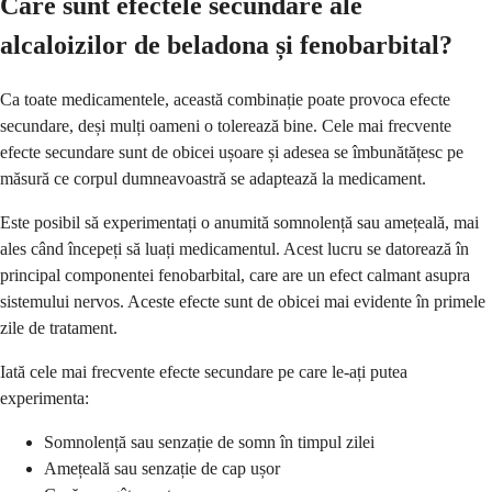
Care sunt efectele secundare ale
alcaloizilor de beladona și fenobarbital?
Ca toate medicamentele, această combinație poate provoca efecte
secundare, deși mulți oameni o tolerează bine. Cele mai frecvente
efecte secundare sunt de obicei ușoare și adesea se îmbunătățesc pe
măsură ce corpul dumneavoastră se adaptează la medicament.
Este posibil să experimentați o anumită somnolență sau amețeală, mai
ales când începeți să luați medicamentul. Acest lucru se datorează în
principal componentei fenobarbital, care are un efect calmant asupra
sistemului nervos. Aceste efecte sunt de obicei mai evidente în primele
zile de tratament.
Iată cele mai frecvente efecte secundare pe care le-ați putea
experimenta:
Somnolență sau senzație de somn în timpul zilei
Amețeală sau senzație de cap ușor