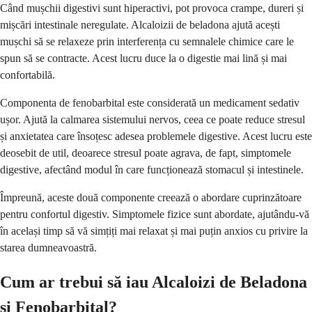
Când mușchii digestivi sunt hiperactivi, pot provoca crampe, dureri și
mișcări intestinale neregulate. Alcaloizii de beladona ajută acești
mușchi să se relaxeze prin interferența cu semnalele chimice care le
spun să se contracte. Acest lucru duce la o digestie mai lină și mai
confortabilă.
Componenta de fenobarbital este considerată un medicament sedativ
ușor. Ajută la calmarea sistemului nervos, ceea ce poate reduce stresul
și anxietatea care însoțesc adesea problemele digestive. Acest lucru este
deosebit de util, deoarece stresul poate agrava, de fapt, simptomele
digestive, afectând modul în care funcționează stomacul și intestinele.
Împreună, aceste două componente creează o abordare cuprinzătoare
pentru confortul digestiv. Simptomele fizice sunt abordate, ajutându-vă
în același timp să vă simțiți mai relaxat și mai puțin anxios cu privire la
starea dumneavoastră.
Cum ar trebui să iau Alcaloizi de Beladona
și Fenobarbital?