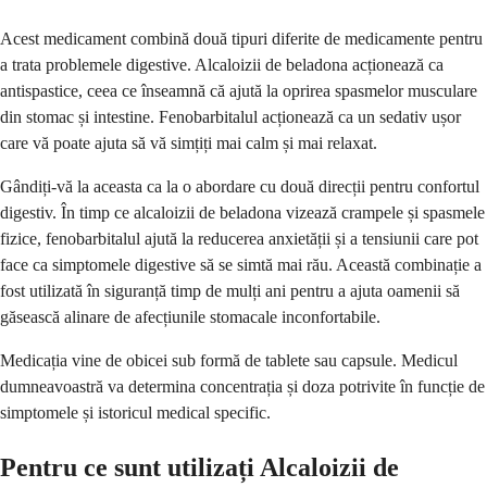
Acest medicament combină două tipuri diferite de medicamente pentru
a trata problemele digestive. Alcaloizii de beladona acționează ca
antispastice, ceea ce înseamnă că ajută la oprirea spasmelor musculare
din stomac și intestine. Fenobarbitalul acționează ca un sedativ ușor
care vă poate ajuta să vă simțiți mai calm și mai relaxat.
Gândiți-vă la aceasta ca la o abordare cu două direcții pentru confortul
digestiv. În timp ce alcaloizii de beladona vizează crampele și spasmele
fizice, fenobarbitalul ajută la reducerea anxietății și a tensiunii care pot
face ca simptomele digestive să se simtă mai rău. Această combinație a
fost utilizată în siguranță timp de mulți ani pentru a ajuta oamenii să
găsească alinare de afecțiunile stomacale inconfortabile.
Medicația vine de obicei sub formă de tablete sau capsule. Medicul
dumneavoastră va determina concentrația și doza potrivite în funcție de
simptomele și istoricul medical specific.
Pentru ce sunt utilizați Alcaloizii de