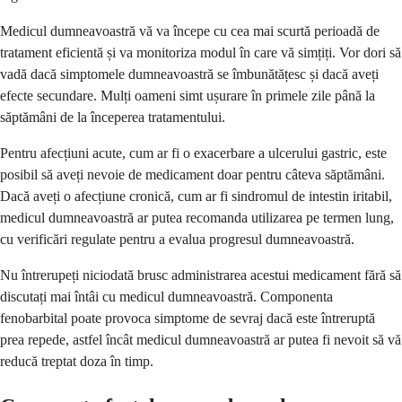
Medicul dumneavoastră vă va începe cu cea mai scurtă perioadă de
tratament eficientă și va monitoriza modul în care vă simțiți. Vor dori să
vadă dacă simptomele dumneavoastră se îmbunătățesc și dacă aveți
efecte secundare. Mulți oameni simt ușurare în primele zile până la
săptămâni de la începerea tratamentului.
Pentru afecțiuni acute, cum ar fi o exacerbare a ulcerului gastric, este
posibil să aveți nevoie de medicament doar pentru câteva săptămâni.
Dacă aveți o afecțiune cronică, cum ar fi sindromul de intestin iritabil,
medicul dumneavoastră ar putea recomanda utilizarea pe termen lung,
cu verificări regulate pentru a evalua progresul dumneavoastră.
Nu întrerupeți niciodată brusc administrarea acestui medicament fără să
discutați mai întâi cu medicul dumneavoastră. Componenta
fenobarbital poate provoca simptome de sevraj dacă este întreruptă
prea repede, astfel încât medicul dumneavoastră ar putea fi nevoit să vă
reducă treptat doza în timp.