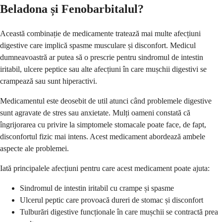
Beladona și Fenobarbitalul?
Această combinație de medicamente tratează mai multe afecțiuni
digestive care implică spasme musculare și disconfort. Medicul
dumneavoastră ar putea să o prescrie pentru sindromul de intestin
iritabil, ulcere peptice sau alte afecțiuni în care mușchii digestivi se
crampează sau sunt hiperactivi.
Medicamentul este deosebit de util atunci când problemele digestive
sunt agravate de stres sau anxietate. Mulți oameni constată că
îngrijorarea cu privire la simptomele stomacale poate face, de fapt,
disconfortul fizic mai intens. Acest medicament abordează ambele
aspecte ale problemei.
Iată principalele afecțiuni pentru care acest medicament poate ajuta:
Sindromul de intestin iritabil cu crampe și spasme
Ulcerul peptic care provoacă dureri de stomac și disconfort
Tulburări digestive funcționale în care mușchii se contractă prea