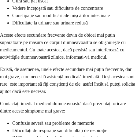
Gură sau gât uscat
Vedere încețoșată sau dificultate de concentrare
Constipație sau modificări ale mișcărilor intestinale
Dificultate la urinare sau urinare redusă
Aceste efecte secundare frecvente devin de obicei mai puțin
supărătoare pe măsură ce corpul dumneavoastră se obișnuiește cu
medicamentul. Cu toate acestea, dacă persistă sau interferează cu
activitățile dumneavoastră zilnice, informați-vă medicul.
Există, de asemenea, unele efecte secundare mai puțin frecvente, dar
mai grave, care necesită asistență medicală imediată. Deși acestea sunt
rare, este important să fiți conștienți de ele, astfel încât să puteți solicita
ajutor dacă este necesar.
Contactați imediat medicul dumneavoastră dacă prezentați oricare
dintre aceste simptome mai grave:
Confuzie severă sau probleme de memorie
Dificultăți de respirație sau dificultăți de respirație