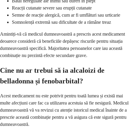
Bătăi neregulate ale inimii sau dureri în piept
Reacții cutanate severe sau erupții cutanate
Semne de reacție alergică, cum ar fi umflături sau urticarie
Somnolență extremă sau dificultate de a rămâne treaz
Amintiți-vă că medicul dumneavoastră a prescris acest medicament
deoarece consideră că beneficiile depășesc riscurile pentru situația
dumneavoastră specifică. Majoritatea persoanelor care iau această
combinație nu prezintă efecte secundare grave.
Cine nu ar trebui să ia alcaloizi de
belladonna și fenobarbital?
Acest medicament nu este potrivit pentru toată lumea și există mai
multe afecțiuni care fac ca utilizarea acestuia să fie nesigură. Medicul
dumneavoastră vă va revizui cu atenție istoricul medical înainte de a
prescrie această combinație pentru a vă asigura că este sigură pentru
dumneavoastră.