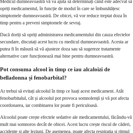
Medicul dumneavoastră vă va ajuta să determinați când este adecvat să
opriți medicamentul, în funcție de modul în care se îmbunătățesc
simptomele dumneavoastră. De obicei, vă vor reduce treptat doza în
timp pentru a preveni simptomele de sevraj.
Dacă doriți să opriți administrarea medicamentului din cauza efectelor
secundare, discutați acest lucru cu medicul dumneavoastră. Acesta ar
putea fi în măsură să vă ajusteze doza sau să sugereze tratamente
alternative care funcționează mai bine pentru dumneavoastră.
Pot consuma alcool în timp ce iau alcaloizi de
belladonna și fenobarbital?
Ar trebui să evitați alcoolul în timp ce luați acest medicament. Atât
fenobarbitalul, cât și alcoolul pot provoca somnolență și vă pot afecta
coordonarea, iar combinarea lor poate fi periculoasă.
Alcoolul poate crește efectele sedative ale medicamentului, făcându-vă
mult mai somnoros decât de obicei. Acest lucru crește riscul de căderi,
accidente și alte leziuni. De asemenea, poate afecta respirația și ritmul