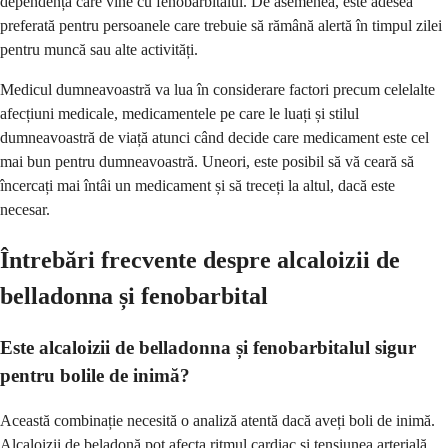
dependență care vine cu fenobarbitalul. De asemenea, este adesea
preferată pentru persoanele care trebuie să rămână alertă în timpul zilei
pentru muncă sau alte activități.
Medicul dumneavoastră va lua în considerare factori precum celelalte
afecțiuni medicale, medicamentele pe care le luați și stilul
dumneavoastră de viață atunci când decide care medicament este cel
mai bun pentru dumneavoastră. Uneori, este posibil să vă ceară să
încercați mai întâi un medicament și să treceți la altul, dacă este
necesar.
Întrebări frecvente despre alcaloizii de
belladonna și fenobarbital
Este alcaloizii de belladonna și fenobarbitalul sigur
pentru bolile de inimă?
Această combinație necesită o analiză atentă dacă aveți boli de inimă.
Alcaloizii de beladonă pot afecta ritmul cardiac și tensiunea arterială,