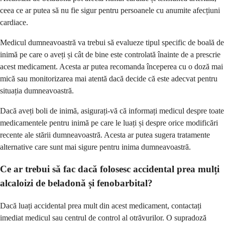
ceea ce ar putea să nu fie sigur pentru persoanele cu anumite afecțiuni
cardiace.
Medicul dumneavoastră va trebui să evalueze tipul specific de boală de
inimă pe care o aveți și cât de bine este controlată înainte de a prescrie
acest medicament. Acesta ar putea recomanda începerea cu o doză mai
mică sau monitorizarea mai atentă dacă decide că este adecvat pentru
situația dumneavoastră.
Dacă aveți boli de inimă, asigurați-vă că informați medicul despre toate
medicamentele pentru inimă pe care le luați și despre orice modificări
recente ale stării dumneavoastră. Acesta ar putea sugera tratamente
alternative care sunt mai sigure pentru inima dumneavoastră.
Ce ar trebui să fac dacă folosesc accidental prea mulți
alcaloizi de beladonă și fenobarbital?
Dacă luați accidental prea mult din acest medicament, contactați
imediat medicul sau centrul de control al otrăvurilor. O supradoză