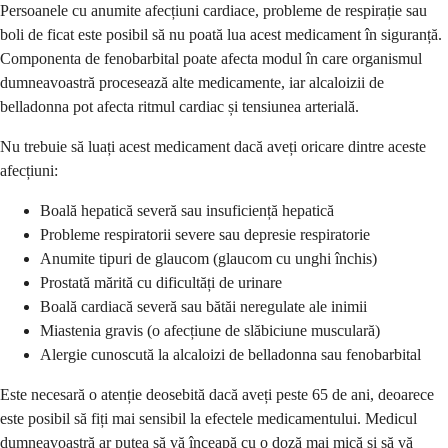
Persoanele cu anumite afecțiuni cardiace, probleme de respirație sau
boli de ficat este posibil să nu poată lua acest medicament în siguranță.
Componenta de fenobarbital poate afecta modul în care organismul
dumneavoastră procesează alte medicamente, iar alcaloizii de
belladonna pot afecta ritmul cardiac și tensiunea arterială.
Nu trebuie să luați acest medicament dacă aveți oricare dintre aceste
afecțiuni:
Boală hepatică severă sau insuficiență hepatică
Probleme respiratorii severe sau depresie respiratorie
Anumite tipuri de glaucom (glaucom cu unghi închis)
Prostată mărită cu dificultăți de urinare
Boală cardiacă severă sau bătăi neregulate ale inimii
Miastenia gravis (o afecțiune de slăbiciune musculară)
Alergie cunoscută la alcaloizi de belladonna sau fenobarbital
Este necesară o atenție deosebită dacă aveți peste 65 de ani, deoarece
este posibil să fiți mai sensibil la efectele medicamentului. Medicul
dumneavoastră ar putea să vă înceapă cu o doză mai mică și să vă