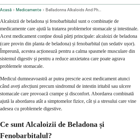
Acasă
Medicamente
Belladonna Alkaloids And Phenobarbital Oral Route
Alcaloizii de beladona și fenobarbitalul sunt o combinație de
medicamente care ajută la tratarea problemelor stomacale și intestinale.
Acest medicament conține două părți principale: alcaloizi de beladona
(care provin din planta de beladona) și fenobarbital (un sedativ ușor).
Împreună, acestea acționează pentru a calma spasmele musculare din
sistemul digestiv și pentru a reduce anxietatea care poate agrava
problemele stomacale.
Medicul dumneavoastră ar putea prescrie acest medicament atunci
când aveți afecțiuni precum sindromul de intestin iritabil sau ulcere
stomacale care provoacă crampe și disconfort. Abordarea combinată
ajută la abordarea atât a simptomelor fizice, cât și a stresului care vine
adesea cu problemele digestive.
Ce sunt Alcaloizii de Beladona și
Fenobarbitalul?