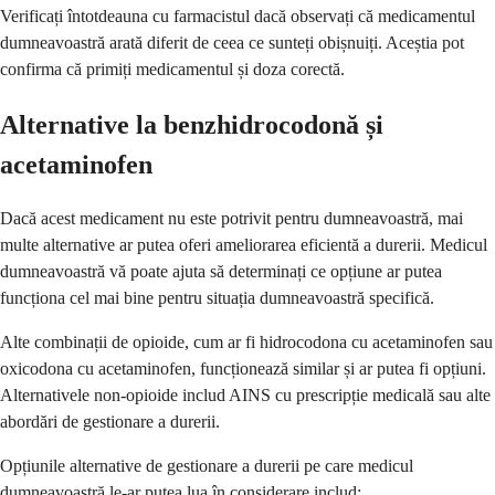
Verificați întotdeauna cu farmacistul dacă observați că medicamentul
dumneavoastră arată diferit de ceea ce sunteți obișnuiți. Aceștia pot
confirma că primiți medicamentul și doza corectă.
Alternative la benzhidrocodonă și
acetaminofen
Dacă acest medicament nu este potrivit pentru dumneavoastră, mai
multe alternative ar putea oferi ameliorarea eficientă a durerii. Medicul
dumneavoastră vă poate ajuta să determinați ce opțiune ar putea
funcționa cel mai bine pentru situația dumneavoastră specifică.
Alte combinații de opioide, cum ar fi hidrocodona cu acetaminofen sau
oxicodona cu acetaminofen, funcționează similar și ar putea fi opțiuni.
Alternativele non-opioide includ AINS cu prescripție medicală sau alte
abordări de gestionare a durerii.
Opțiunile alternative de gestionare a durerii pe care medicul
dumneavoastră le-ar putea lua în considerare includ: