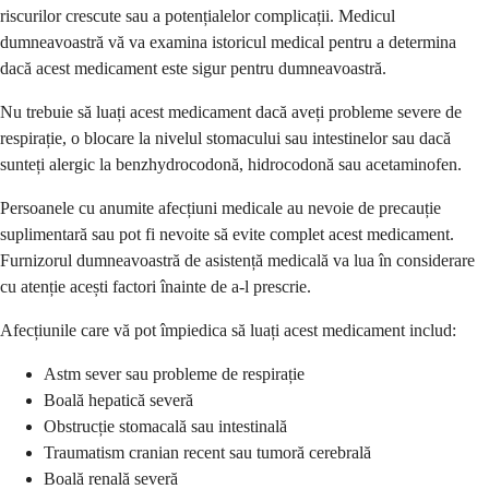
riscurilor crescute sau a potențialelor complicații. Medicul
dumneavoastră vă va examina istoricul medical pentru a determina
dacă acest medicament este sigur pentru dumneavoastră.
Nu trebuie să luați acest medicament dacă aveți probleme severe de
respirație, o blocare la nivelul stomacului sau intestinelor sau dacă
sunteți alergic la benzhydrocodonă, hidrocodonă sau acetaminofen.
Persoanele cu anumite afecțiuni medicale au nevoie de precauție
suplimentară sau pot fi nevoite să evite complet acest medicament.
Furnizorul dumneavoastră de asistență medicală va lua în considerare
cu atenție acești factori înainte de a-l prescrie.
Afecțiunile care vă pot împiedica să luați acest medicament includ:
Astm sever sau probleme de respirație
Boală hepatică severă
Obstrucție stomacală sau intestinală
Traumatism cranian recent sau tumoră cerebrală
Boală renală severă