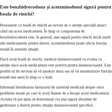
Este benzhidrocodona și acetaminofenul sigură pentru
boala de rinichi?
Persoanele cu boală de rinichi au nevoie de o atenție specială atunci
când iau acest medicament. În timp ce componenta de
benzhidrocodonă este, în general, mai sigură pentru rinichi decât unele
alte medicamente pentru durere, acetaminofenul poate afecta funcția
renală în anumite situații.
Dacă aveți boală de rinichi, medicul dumneavoastră va evalua cu
atenție dacă acest medicament este potrivit pentru dumneavoastră. Este
posibil să fie necesar să vă ajusteze doza sau să vă monitorizeze funcția
renală mai atent în timp ce o luați.
Informați întotdeauna furnizorul de asistență medicală despre orice
probleme renale pe care le aveți înainte de a începe acest medicament.
Aceștia vă pot ajuta să determinați cea mai sigură abordare de
gestionare a durerii pentru situația dumneavoastră specifică.