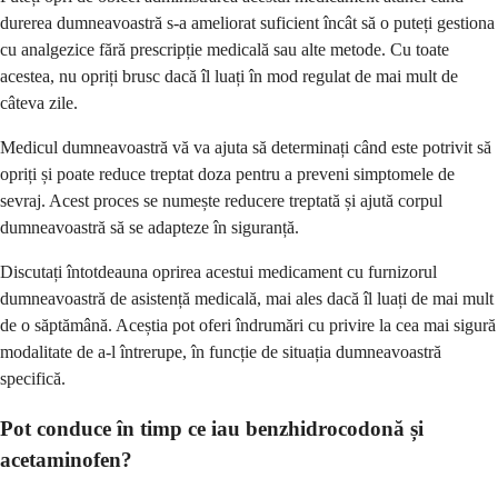
durerea dumneavoastră s-a ameliorat suficient încât să o puteți gestiona
cu analgezice fără prescripție medicală sau alte metode. Cu toate
acestea, nu opriți brusc dacă îl luați în mod regulat de mai mult de
câteva zile.
Medicul dumneavoastră vă va ajuta să determinați când este potrivit să
opriți și poate reduce treptat doza pentru a preveni simptomele de
sevraj. Acest proces se numește reducere treptată și ajută corpul
dumneavoastră să se adapteze în siguranță.
Discutați întotdeauna oprirea acestui medicament cu furnizorul
dumneavoastră de asistență medicală, mai ales dacă îl luați de mai mult
de o săptămână. Aceștia pot oferi îndrumări cu privire la cea mai sigură
modalitate de a-l întrerupe, în funcție de situația dumneavoastră
specifică.
Pot conduce în timp ce iau benzhidrocodonă și
acetaminofen?