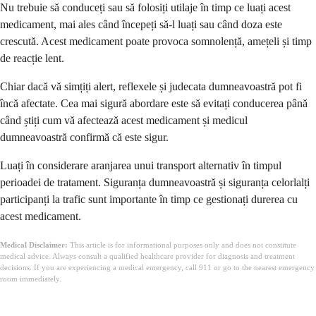
Nu trebuie să conduceți sau să folosiți utilaje în timp ce luați acest
medicament, mai ales când începeți să-l luați sau când doza este
crescută. Acest medicament poate provoca somnolență, amețeli și timp
de reacție lent.
Chiar dacă vă simțiți alert, reflexele și judecata dumneavoastră pot fi
încă afectate. Cea mai sigură abordare este să evitați conducerea până
când știți cum vă afectează acest medicament și medicul
dumneavoastră confirmă că este sigur.
Luați în considerare aranjarea unui transport alternativ în timpul
perioadei de tratament. Siguranța dumneavoastră și siguranța celorlalți
participanți la trafic sunt importante în timp ce gestionați durerea cu
acest medicament.
Medical Disclaimer:
This article is for informational purposes only and does not constitute
medical advice. Always consult a qualified healthcare provider for diagnosis and treatment
decisions. If you are experiencing a medical emergency, call 911 or go to the nearest emergency
room immediately.