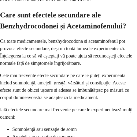
Care sunt efectele secundare ale
Benzhydrocodonei și Acetaminofenului?
Ca toate medicamentele, benzhydrocodona și acetaminofenul pot
provoca efecte secundare, deși nu toată lumea le experimentează.
Înțelegerea la ce să vă așteptați vă poate ajuta să recunoașteți efectele
normale față de simptomele îngrijorătoare.
Cele mai frecvente efecte secundare pe care le puteți experimenta
includ somnolență, amețeli, greață, vărsături și constipație. Aceste
efecte sunt de obicei ușoare și adesea se îmbunătățesc pe măsură ce
corpul dumneavoastră se adaptează la medicament.
Iată efectele secundare mai frecvente pe care le experimentează mulți
oameni:
Somnolență sau senzație de somn
Amețeli sau senzație de cap ușor