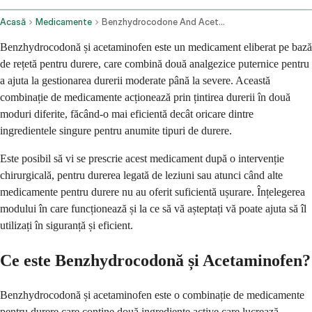
Acasă
Medicamente
Benzhydrocodone And Acetaminophen Oral Route
Benzhydrocodonă și acetaminofen este un medicament eliberat pe bază
de rețetă pentru durere, care combină două analgezice puternice pentru
a ajuta la gestionarea durerii moderate până la severe. Această
combinație de medicamente acționează prin țintirea durerii în două
moduri diferite, făcând-o mai eficientă decât oricare dintre
ingredientele singure pentru anumite tipuri de durere.
Este posibil să vi se prescrie acest medicament după o intervenție
chirurgicală, pentru durerea legată de leziuni sau atunci când alte
medicamente pentru durere nu au oferit suficientă ușurare. Înțelegerea
modului în care funcționează și la ce să vă așteptați vă poate ajuta să îl
utilizați în siguranță și eficient.
Ce este Benzhydrocodonă și Acetaminofen?
Benzhydrocodonă și acetaminofen este o combinație de medicamente
pentru durere care conține două ingrediente active care lucrează