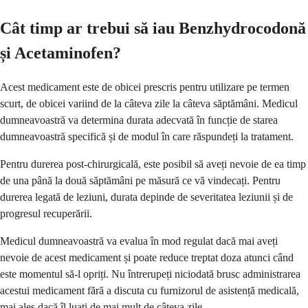
Cât timp ar trebui să iau Benzhydrocodonă
și Acetaminofen?
Acest medicament este de obicei prescris pentru utilizare pe termen
scurt, de obicei variind de la câteva zile la câteva săptămâni. Medicul
dumneavoastră va determina durata adecvată în funcție de starea
dumneavoastră specifică și de modul în care răspundeți la tratament.
Pentru durerea post-chirurgicală, este posibil să aveți nevoie de ea timp
de una până la două săptămâni pe măsură ce vă vindecați. Pentru
durerea legată de leziuni, durata depinde de severitatea leziunii și de
progresul recuperării.
Medicul dumneavoastră va evalua în mod regulat dacă mai aveți
nevoie de acest medicament și poate reduce treptat doza atunci când
este momentul să-l opriți. Nu întrerupeți niciodată brusc administrarea
acestui medicament fără a discuta cu furnizorul de asistență medicală,
mai ales dacă îl luați de mai mult de câteva zile.