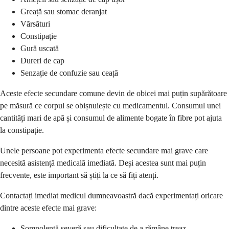
Greață sau stomac deranjat
Vărsături
Constipație
Gură uscată
Dureri de cap
Senzație de confuzie sau ceață
Aceste efecte secundare comune devin de obicei mai puțin supărătoare
pe măsură ce corpul se obișnuiește cu medicamentul. Consumul unei
cantități mari de apă și consumul de alimente bogate în fibre pot ajuta
la constipație.
Unele persoane pot experimenta efecte secundare mai grave care
necesită asistență medicală imediată. Deși acestea sunt mai puțin
frecvente, este important să știți la ce să fiți atenți.
Contactați imediat medicul dumneavoastră dacă experimentați oricare
dintre aceste efecte mai grave:
Somnolență severă sau dificultate de a rămâne treaz