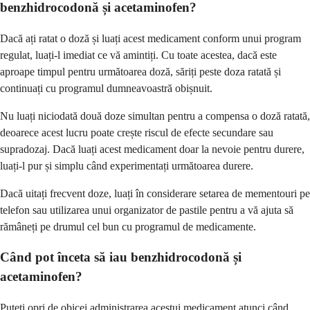
benzhidrocodonă și acetaminofen?
Dacă ați ratat o doză și luați acest medicament conform unui program
regulat, luați-l imediat ce vă amintiți. Cu toate acestea, dacă este
aproape timpul pentru următoarea doză, săriți peste doza ratată și
continuați cu programul dumneavoastră obișnuit.
Nu luați niciodată două doze simultan pentru a compensa o doză ratată,
deoarece acest lucru poate crește riscul de efecte secundare sau
supradozaj. Dacă luați acest medicament doar la nevoie pentru durere,
luați-l pur și simplu când experimentați următoarea durere.
Dacă uitați frecvent doze, luați în considerare setarea de mementouri pe
telefon sau utilizarea unui organizator de pastile pentru a vă ajuta să
rămâneți pe drumul cel bun cu programul de medicamente.
Când pot înceta să iau benzhidrocodonă și
acetaminofen?
Puteți opri de obicei administrarea acestui medicament atunci când