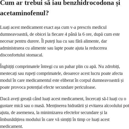
Cum ar trebui să iau benzhidrocodona și
acetaminofenul?
Luați acest medicament exact așa cum v-a prescris medicul
dumneavoastră, de obicei la fiecare 4 până la 6 ore, după cum este
necesar pentru durere. Îl puteți lua cu sau fără alimente, dar
administrarea cu alimente sau lapte poate ajuta la reducerea
disconfortului stomacal.
Înghițiți comprimatele întregi cu un pahar plin cu apă. Nu zdrobiți,
mestecați sau rupeți comprimatele, deoarece acest lucru poate afecta
modul în care medicamentul este eliberat în corpul dumneavoastră și
poate provoca potențial efecte secundare periculoase.
Dacă aveți greață când luați acest medicament, încercați să-l luați cu o
gustare mică sau o masă. Menținerea hidratării și evitarea alcoolului pot
ajuta, de asemenea, la minimizarea efectelor secundare și la
îmbunătățirea modului în care vă simțiți în timp ce luați acest
medicament.