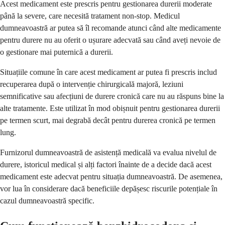
Acest medicament este prescris pentru gestionarea durerii moderate
până la severe, care necesită tratament non-stop. Medicul
dumneavoastră ar putea să îl recomande atunci când alte medicamente
pentru durere nu au oferit o ușurare adecvată sau când aveți nevoie de
o gestionare mai puternică a durerii.
Situațiile comune în care acest medicament ar putea fi prescris includ
recuperarea după o intervenție chirurgicală majoră, leziuni
semnificative sau afecțiuni de durere cronică care nu au răspuns bine la
alte tratamente. Este utilizat în mod obișnuit pentru gestionarea durerii
pe termen scurt, mai degrabă decât pentru durerea cronică pe termen
lung.
Furnizorul dumneavoastră de asistență medicală va evalua nivelul de
durere, istoricul medical și alți factori înainte de a decide dacă acest
medicament este adecvat pentru situația dumneavoastră. De asemenea,
vor lua în considerare dacă beneficiile depășesc riscurile potențiale în
cazul dumneavoastră specific.