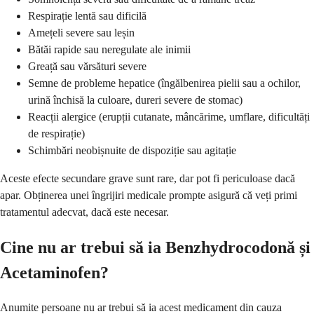
Respirație lentă sau dificilă
Amețeli severe sau leșin
Bătăi rapide sau neregulate ale inimii
Greață sau vărsături severe
Semne de probleme hepatice (îngălbenirea pielii sau a ochilor,
urină închisă la culoare, dureri severe de stomac)
Reacții alergice (erupții cutanate, mâncărime, umflare, dificultăți
de respirație)
Schimbări neobișnuite de dispoziție sau agitație
Aceste efecte secundare grave sunt rare, dar pot fi periculoase dacă
apar. Obținerea unei îngrijiri medicale prompte asigură că veți primi
tratamentul adecvat, dacă este necesar.
Cine nu ar trebui să ia Benzhydrocodonă și
Acetaminofen?
Anumite persoane nu ar trebui să ia acest medicament din cauza