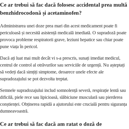
Ce ar trebui să fac dacă folosesc accidental prea multă
benzhidrocodonă și acetaminofen?
Administrarea unei doze prea mari din acest medicament poate fi
periculoasă și necesită asistență medicală imediată. O supradoză poate
provoca probleme respiratorii grave, leziuni hepatice sau chiar poate
pune viața în pericol.
Dacă ați luat mai mult decât vi s-a prescris, sunați imediat medicul,
centrul de control al otrăvurilor sau serviciile de urgență. Nu așteptați
să vedeți dacă simțiți simptome, deoarece unele efecte ale
supradozajului se pot dezvolta treptat.
Semnele supradozajului includ somnolență severă, respirație lentă sau
dificilă, piele rece sau lipicioasă, slăbiciune musculară sau pierderea
conștienței. Obținerea rapidă a ajutorului este crucială pentru siguranța
dumneavoastră.
Ce ar trebui să fac dacă am ratat o doză de