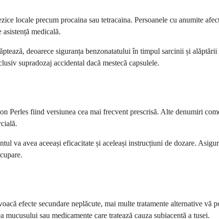
tezice locale precum procaina sau tetracaina. Persoanele cu anumite afecți
de asistență medicală.
ptează, deoarece siguranța benzonatatului în timpul sarcinii și alăptării 
nclusiv supradozaj accidental dacă mestecă capsulele.
n Perles fiind versiunea cea mai frecvent prescrisă. Alte denumiri come
cială.
l va avea aceeași eficacitate și aceleași instrucțiuni de dozare. Asigu
ocupare.
acă efecte secundare neplăcute, mai multe tratamente alternative vă p
area mucusului sau medicamente care tratează cauza subiacentă a tusei.