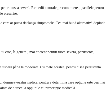
e pentru tusea severă. Remedii naturale precum mierea, pastilele pentru
le prescrise.
iile care ar putea declanșa simptomele. Cea mai bună alternativă depinde
ul este, în general, mai eficient pentru tusea severă, persistentă,
ea ușoară până la moderată. Cu toate acestea, pentru tusea persistentă
ricul dumneavoastră medical pentru a determina care opțiune este cea mai
nte de a trece la opțiunile cu prescripție medicală.