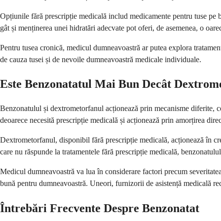
Opțiunile fără prescripție medicală includ medicamente pentru tuse pe b
gât și menținerea unei hidratări adecvate pot oferi, de asemenea, o oarec
Pentru tusea cronică, medicul dumneavoastră ar putea explora tratamente
de cauza tusei și de nevoile dumneavoastră medicale individuale.
Este Benzonatatul Mai Bun Decât Dextrom
Benzonatulul și dextrometorfanul acționează prin mecanisme diferite, ceea 
deoarece necesită prescripție medicală și acționează prin amorțirea direc
Dextrometorfanul, disponibil fără prescripție medicală, acționează în cre
care nu răspunde la tratamentele fără prescripție medicală, benzonatulul
Medicul dumneavoastră va lua în considerare factori precum severitatea 
bună pentru dumneavoastră. Uneori, furnizorii de asistență medicală reco
Întrebări Frecvente Despre Benzonatat