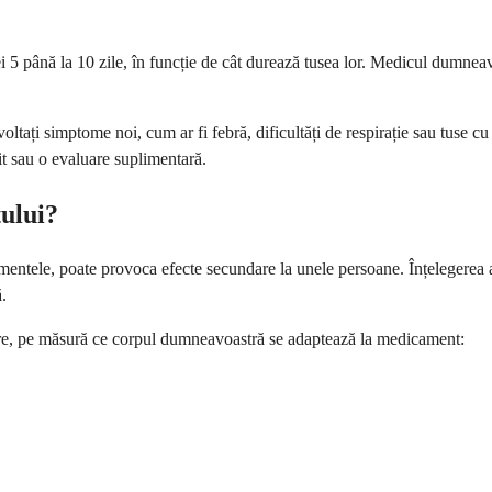
i 5 până la 10 zile, în funcție de cât durează tusea lor. Medicul dumnea
tați simptome noi, cum ar fi febră, dificultăți de respirație sau tuse c
t sau o evaluare suplimentară.
tului?
entele, poate provoca efecte secundare la unele persoane. Înțelegerea a c
ă.
rare, pe măsură ce corpul dumneavoastră se adaptează la medicament: