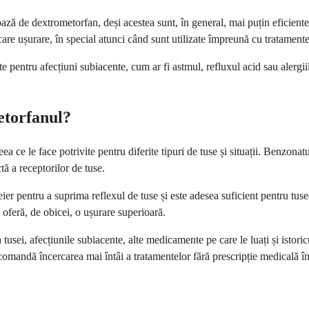
ază de dextrometorfan, deși acestea sunt, în general, mai puțin eficient
are ușurare, în special atunci când sunt utilizate împreună cu tratamente
 pentru afecțiuni subiacente, cum ar fi astmul, refluxul acid sau alerg
etorfanul?
ce le face potrivite pentru diferite tipuri de tuse și situații. Benzonatul
tă a receptorilor de tuse.
ier pentru a suprima reflexul de tuse și este adesea suficient pentru tus
 oferă, de obicei, o ușurare superioară.
tusei, afecțiunile subiacente, alte medicamente pe care le luați și isto
mandă încercarea mai întâi a tratamentelor fără prescripție medicală înai