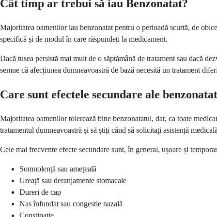
Cât timp ar trebui să iau Benzonatat?
Majoritatea oamenilor iau benzonatat pentru o perioadă scurtă, de obice
specifică și de modul în care răspundeți la medicament.
Dacă tusea persistă mai mult de o săptămână de tratament sau dacă dezvol
semne că afecțiunea dumneavoastră de bază necesită un tratament diferi
Care sunt efectele secundare ale benzonata
Majoritatea oamenilor tolerează bine benzonatatul, dar, ca toate medicam
tratamentul dumneavoastră și să știți când să solicitați asistență medical
Cele mai frecvente efecte secundare sunt, în general, ușoare și tempo
Somnolență sau amețeală
Greață sau deranjamente stomacale
Dureri de cap
Nas înfundat sau congestie nazală
Constipație