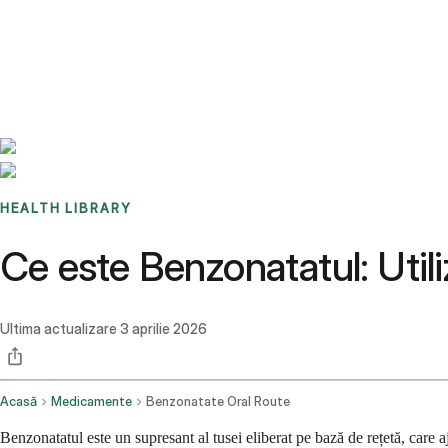
Benchmarks
Stories
FAQ
Sign up / Log in
HEALTH LIBRARY
Ce este Benzonatatul: Utiliz
Ultima actualizare
3 aprilie 2026
Acasă
Medicamente
Benzonatate Oral Route
Benzonatatul este un supresant al tusei eliberat pe bază de rețetă, care a