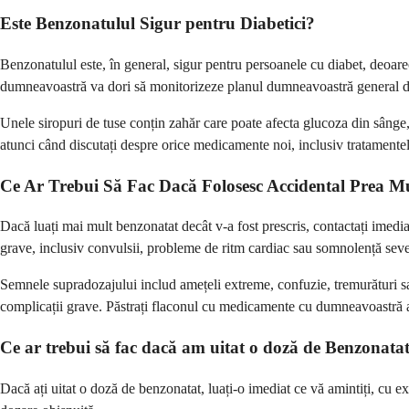
Este Benzonatulul Sigur pentru Diabetici?
Benzonatulul este, în general, sigur pentru persoanele cu diabet, deoare
dumneavoastră va dori să monitorizeze planul dumneavoastră general d
Unele siropuri de tuse conțin zahăr care poate afecta glucoza din sâng
atunci când discutați despre orice medicamente noi, inclusiv tratamentel
Ce Ar Trebui Să Fac Dacă Folosesc Accidental Prea M
Dacă luați mai mult benzonatat decât v-a fost prescris, contactați imedi
grave, inclusiv convulsii, probleme de ritm cardiac sau somnolență seve
Semnele supradozajului includ amețeli extreme, confuzie, tremurături sau
complicații grave. Păstrați flaconul cu medicamente cu dumneavoastră atunc
Ce ar trebui să fac dacă am uitat o doză de Benzonata
Dacă ați uitat o doză de benzonatat, luați-o imediat ce vă amintiți, cu e