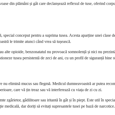
voase din plămâni și gât care declanșează reflexul de tuse, oferind corp
ă, special conceput pentru a suprima tusea. Acesta aparține unei clase
stră le trimite atunci când vrea să tușească.
u alte opioide, benzonatatul nu provoacă somnolență și nici nu prezint
stioneze tusea persistentă de zeci de ani, cu un profil de siguranță bine st
 care nu elimină mucus sau flegmă. Medicul dumneavoastră ar putea reco
rioare, care vă țin treaz sau vă interferează cu viața de zi cu zi.
zgârietor, gâdilitoare sau iritantă în gât și în piept. Este util în speci
e medicală, dar doriți să evitați supresantele tusei pe bază de narcotice.