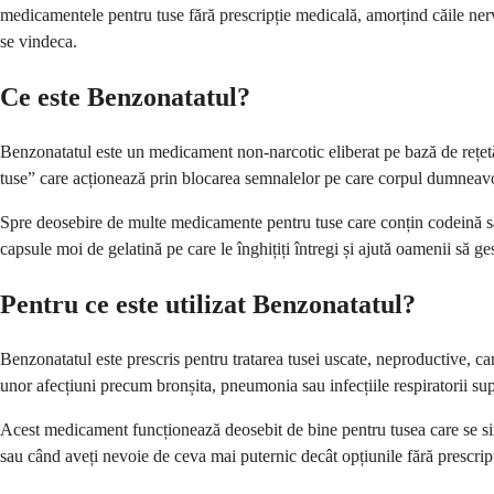
medicamentele pentru tuse fără prescripție medicală, amorțind căile ner
se vindeca.
Ce este Benzonatatul?
Benzonatatul este un medicament non-narcotic eliberat pe bază de rețet
tuse” care acționează prin blocarea semnalelor pe care corpul dumneavoa
Spre deosebire de multe medicamente pentru tuse care conțin codeină sa
capsule moi de gelatină pe care le înghițiți întregi și ajută oamenii să ge
Pentru ce este utilizat Benzonatatul?
Benzonatatul este prescris pentru tratarea tusei uscate, neproductive,
unor afecțiuni precum bronșita, pneumonia sau infecțiile respiratorii supe
Acest medicament funcționează deosebit de bine pentru tusea care se simte 
sau când aveți nevoie de ceva mai puternic decât opțiunile fără prescripți