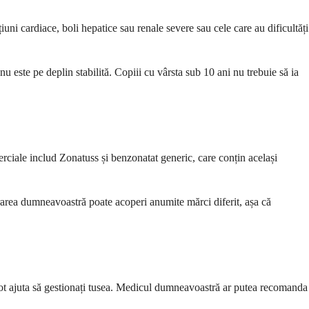
uni cardiace, boli hepatice sau renale severe sau cele care au dificultăți
nu este pe deplin stabilită. Copiii cu vârsta sub 10 ani nu trebuie să ia
rciale includ Zonatuss și benzonatat generic, care conțin același
rarea dumneavoastră poate acoperi anumite mărci diferit, așa că
ot ajuta să gestionați tusea. Medicul dumneavoastră ar putea recomanda