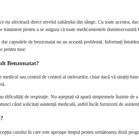
ce nu afectează direct nivelul zahărului din sânge. Cu toate acestea, dac
e tratament pentru a se asigura că toate medicamentele dumneavoastră 
e, dar capsulele de benzonatat nu au această problemă. Informați întotd
e pentru tuse.
ult Benzonatat?
at medicul sau centrul de control al otrăvurilor, chiar dacă vă simțiți b
ră.
 dificultăți de respirație. Nu așteptați să apară simptomele înainte de 
i când solicitați asistență medicală, astfel încât furnizorii de asistență 
t?
xcepția cazului în care este aproape timpul pentru următoarea doză progra