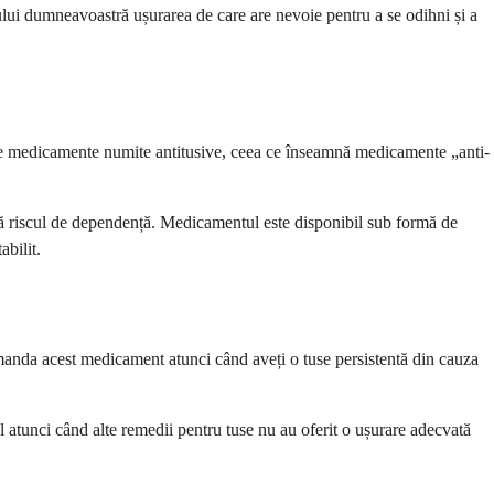
ului dumneavoastră ușurarea de care are nevoie pentru a se odihni și a
 de medicamente numite antitusive, ceea ce înseamnă medicamente „anti-
ă riscul de dependență. Medicamentul este disponibil sub formă de
abilit.
manda acest medicament atunci când aveți o tuse persistentă din cauza
al atunci când alte remedii pentru tuse nu au oferit o ușurare adecvată