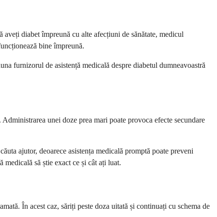
ă aveți diabet împreună cu alte afecțiuni de sănătate, medicul
funcționează bine împreună.
eauna furnizorul de asistență medicală despre diabetul dumneavoastră
ine. Administrarea unei doze prea mari poate provoca efecte secundare
a căuta ajutor, deoarece asistența medicală promptă poate preveni
medicală să știe exact ce și cât ați luat.
mată. În acest caz, săriți peste doza uitată și continuați cu schema de