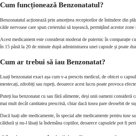
Cum funcționează Benzonatatul?
Benzonatatul acționează prin amorțirea receptorilor de întindere din plăm
căile nervoase care spun creierului să tușească, permițând acestor zone i
Acest medicament este considerat moderat de puternic în comparație cu 
în 15 până la 20 de minute după administrarea unei capsule și poate dura 
Cum ar trebui să iau Benzonatat?
Luați benzonatat exact așa cum v-a prescris medicul, de obicei o capsulă 
mestecați, zdrobiți sau rupeți, deoarece acest lucru poate provoca efect
Puteți lua benzonatat cu sau fără alimente, deși unii oameni consideră că
mai mult decât cantitatea prescrisă, chiar dacă tusea pare deosebit de su
Dacă luați alte medicamente, în special alte medicamente pentru tuse sau 
căldură și nu-l lăsați la îndemâna copiilor, deoarece capsulele pot fi pe