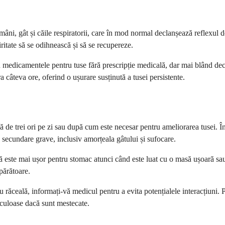
âni, gât și căile respiratorii, care în mod normal declanșează reflexul de
ritate să se odihnească și să se recupereze.
medicamentele pentru tuse fără prescripție medicală, dar mai blând decâ
câteva ore, oferind o ușurare susținută a tusei persistente.
de trei ori pe zi sau după cum este necesar pentru ameliorarea tusei. Îng
e secundare grave, inclusiv amorțeala gâtului și sufocare.
 este mai ușor pentru stomac atunci când este luat cu o masă ușoară sau o
părătoare.
răceală, informați-vă medicul pentru a evita potențialele interacțiuni. P
riculoase dacă sunt mestecate.