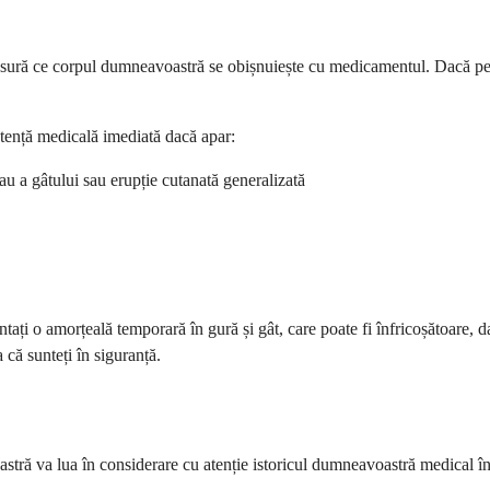
măsură ce corpul dumneavoastră se obișnuiește cu medicamentul. Dacă pe
stență medicală imediată dacă apar:
 sau a gâtului sau erupție cutanată generalizată
ați o amorțeală temporară în gură și gât, care poate fi înfricoșătoare, da
că sunteți în siguranță.
tră va lua în considerare cu atenție istoricul dumneavoastră medical îna