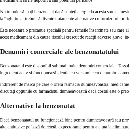
medicament să fie nepotrivit sau potențial periculos.
Nu trebuie să luați benzonatat dacă sunteți alergic la acesta sau la anes
la înghițire ar trebui să discute tratamente alternative cu furnizorul lor 
Este necesară o precauție specială pentru femeile însărcinate sau care ală
acest medicament din cauza riscului crescut de reacții adverse grave, i
Denumiri comerciale ale benzonatatului
Benzonatatul este disponibil sub mai multe denumiri comerciale, Tessalo
ingredient activ și funcționează identic cu versiunile cu denumire comer
Indiferent de marca pe care o oferă farmacia dumneavoastră, medicamentu
discutați opțiunile cu farmacistul dumneavoastră dacă costul este o pre
Alternative la benzonatat
Dacă benzonatatul nu funcționează bine pentru dumneavoastră sau provo
alte antitusive pe bază de rețetă, expectorante pentru a ajuta la elimin