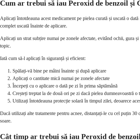
Cum ar trebui să iau Peroxid de benzoil și
Aplicați întotdeauna acest medicament pe pielea curată și uscată o dată
complet uscată înainte de aplicare.
Aplicați un strat subțire numai pe zonele afectate, evitând ochii, gura și 
topic.
Iată cum să-l aplicați în siguranță și eficient:
Spălați-vă bine pe mâini înainte și după aplicare
Aplicați o cantitate mică numai pe zonele afectate
Începeți cu o aplicare o dată pe zi în prima săptămână
Creșteți treptat la de două ori pe zi dacă pielea dumneavoastră o 
Utilizați întotdeauna protecție solară în timpul zilei, deoarece ace
Dacă utilizați alte tratamente pentru acnee, distanțați-le cu cel puțin 3
soare.
Cât timp ar trebui să iau Peroxid de benzoi