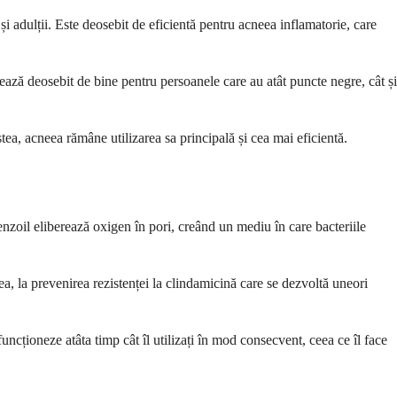
 adulții. Este deosebit de eficientă pentru acneea inflamatorie, care
ază deosebit de bine pentru persoanele care au atât puncte negre, cât și
stea, acneea rămâne utilizarea sa principală și cea mai eficientă.
zoil eliberează oxigen în pori, creând un mediu în care bacteriile
a, la prevenirea rezistenței la clindamicină care se dezvoltă uneori
cționeze atâta timp cât îl utilizați în mod consecvent, ceea ce îl face