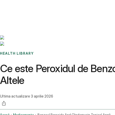
Benchmarks
Stories
FAQ
Sign up / Log in
HEALTH LIBRARY
Ce este Peroxidul de Benzoi
Altele
Ultima actualizare
3 aprilie 2026
Acasă
Medicamente
Benzoyl Peroxide And Clindamycin Topical Application Route