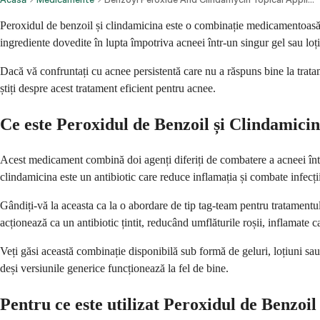
Peroxidul de benzoil și clindamicina este o combinație medicamentoasă p
ingrediente dovedite în lupta împotriva acneei într-un singur gel sau loți
Dacă vă confruntați cu acnee persistentă care nu a răspuns bine la trata
știți despre acest tratament eficient pentru acnee.
Ce este Peroxidul de Benzoil și Clindamici
Acest medicament combină doi agenți diferiți de combatere a acneei într-
clindamicina este un antibiotic care reduce inflamația și combate infecți
Gândiți-vă la aceasta ca la o abordare de tip tag-team pentru tratamentul
acționează ca un antibiotic țintit, reducând umflăturile roșii, inflamate c
Veți găsi această combinație disponibilă sub formă de geluri, loțiuni s
deși versiunile generice funcționează la fel de bine.
Pentru ce este utilizat Peroxidul de Benzoi