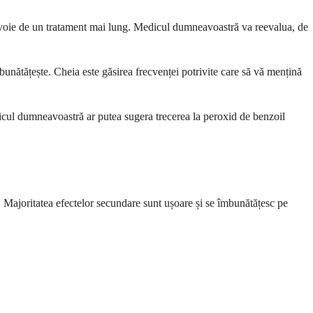
evoie de un tratament mai lung. Medicul dumneavoastră va reevalua, de
unătățește. Cheia este găsirea frecvenței potrivite care să vă mențină
icul dumneavoastră ar putea sugera trecerea la peroxid de benzoil
. Majoritatea efectelor secundare sunt ușoare și se îmbunătățesc pe