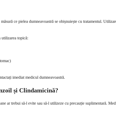
măsură ce pielea dumneavoastră se obișnuiește cu tratamentul. Utilizarea
 utilizarea topică:
stomac)
contactați imediat medicul dumneavoastră.
enzoil și Clindamicină?
ane ar trebui să-l evite sau să-l utilizeze cu precauție suplimentară. M