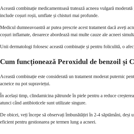
Această combinație medicamentoasă tratează acneea vulgară moderată până
include coșuri roșii, umflate și chisturi mai profunde.
Medicul dumneavoastră ar putea prescrie acest tratament dacă aveți acnee
coșuri inflamate, deoarece abordează mai multe cauze ale acneei simult
Unii dermatologi folosesc această combinație și pentru foliculită, o afecț
Cum funcționează Peroxidul de benzoil și 
Această combinație este considerată un tratament moderat puternic pentr
acneice nu pot supraviețui.
În același timp, clindamicina pătrunde în piele pentru a reduce creșterea
atunci când antibioticele sunt utilizate singure.
De obicei, veți începe să observați îmbunătățiri în 2-4 săptămâni, deși
eficient pentru gestionarea pe termen lung a acneei.