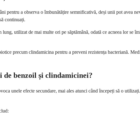
ni pentru a observa o îmbunătățire semnificativă, deși unii pot avea n
să continuați.
 lung, utilizat de mai multe ori pe săptămână, odată ce acneea lor se îmb
iotice precum clindamicina pentru a preveni rezistența bacteriană. Med
i de benzoil și clindamicinei?
oca unele efecte secundare, mai ales atunci când începeți să o utilizați
clud: