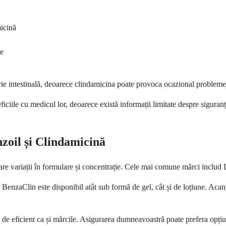
micină
ce
rie intestinală, deoarece clindamicina poate provoca ocazional probleme d
eficiile cu medicul lor, deoarece există informații limitate despre siguranț
zoil și Clindamicină
are variații în formulare și concentrație. Cele mai comune mărci inclu
e BenzaClin este disponibil atât sub formă de gel, cât și de loțiune. Aca
l de eficient ca și mărcile. Asigurarea dumneavoastră poate prefera opțiu