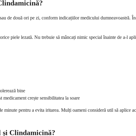
 Clindamicină?
 sau de două ori pe zi, conform indicațiilor medicului dumneavoastră. În
orice piele lezată. Nu trebuie să mâncați nimic special înainte de a-l apli
tolerează bine
st medicament crește sensibilitatea la soare
0 de minute pentru a evita iritarea. Mulți oameni consideră util să aplice
l și Clindamicină?