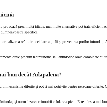
micină
provoacă prea multă iritație, mai multe alternative pot trata eficient
ia dumneavoastră specifică.
 normalizarea reînnoirii celulare a pielii și prevenirea porilor înfundați
ente orale precum izotretinoina sau antibiotice orale combinate cu tra
 mai bun decât Adapalena?
rin mecanisme diferite și pot fi mai potrivite pentru persoane diferite.
înfundați și normalizarea reînnoirii celulare a pielii. Este adesea mai 