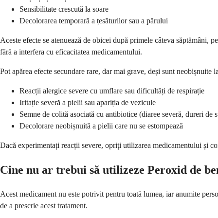
Sensibilitate crescută la soare
Decolorarea temporară a țesăturilor sau a părului
Aceste efecte se atenuează de obicei după primele câteva săptămâni, pe 
fără a interfera cu eficacitatea medicamentului.
Pot apărea efecte secundare rare, dar mai grave, deși sunt neobișnuite la
Reacții alergice severe cu umflare sau dificultăți de respirație
Iritație severă a pielii sau apariția de vezicule
Semne de colită asociată cu antibiotice (diaree severă, dureri de 
Decolorare neobișnuită a pielii care nu se estompează
Dacă experimentați reacții severe, opriți utilizarea medicamentului și 
Cine nu ar trebui să utilizeze Peroxid de b
Acest medicament nu este potrivit pentru toată lumea, iar anumite perso
de a prescrie acest tratament.