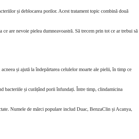
teriilor și deblocarea porilor. Acest tratament topic combină două
a ce are nevoie pielea dumneavoastră. Să trecem prin tot ce ar trebui să
neea și ajută la îndepărtarea celulelor moarte ale pielii, în timp ce
 bacteriile și curățând porii înfundați. Între timp, clindamicina
 afectate. Numele de mărci populare includ Duac, BenzaClin și Acanya,