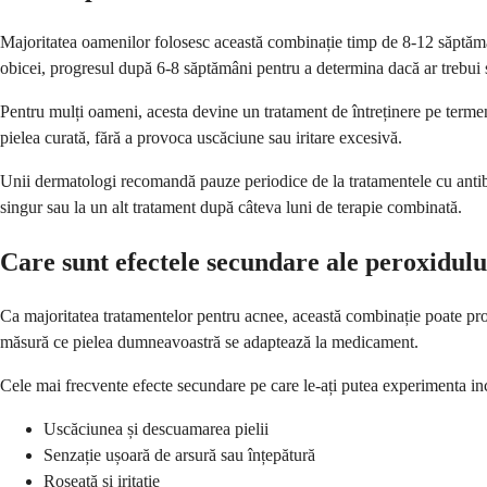
Majoritatea oamenilor folosesc această combinație timp de 8-12 săptămâ
obicei, progresul după 6-8 săptămâni pentru a determina dacă ar trebui 
Pentru mulți oameni, acesta devine un tratament de întreținere pe termen
pielea curată, fără a provoca uscăciune sau iritare excesivă.
Unii dermatologi recomandă pauze periodice de la tratamentele cu antib
singur sau la un alt tratament după câteva luni de terapie combinată.
Care sunt efectele secundare ale peroxidulu
Ca majoritatea tratamentelor pentru acnee, această combinație poate prov
măsură ce pielea dumneavoastră se adaptează la medicament.
Cele mai frecvente efecte secundare pe care le-ați putea experimenta in
Uscăciunea și descuamarea pielii
Senzație ușoară de arsură sau înțepătură
Roșeață și iritație