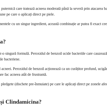
uternică care tratează acneea moderată până la severă prin atacarea bac
une pe care o aplicați direct pe piele.
mentele cu un singur ingredient, această combinație ar putea fi exact cee
na?
o singură formulă. Peroxidul de benzoil ucide bacteriile care cauzează ac
ile bacteriene.
 acneei. Peroxidul de benzoil acționează ca un curățitor profund, ucigând
are fac acneea atât de frustrantă.
au pledgete (dischete pre-înmuiate) pe care le aplicați direct pe zonele
l și Clindamicina?