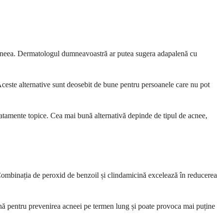
 acneea. Dermatologul dumneavoastră ar putea sugera adapalenă cu
. Aceste alternative sunt deosebit de bune pentru persoanele care nu pot
tamente topice. Cea mai bună alternativă depinde de tipul de acnee,
 Combinația de peroxid de benzoil și clindamicină excelează în reducerea
bună pentru prevenirea acneei pe termen lung și poate provoca mai puține