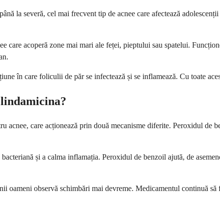
 la severă, cel mai frecvent tip de acnee care afectează adolescenții și
 care acoperă zone mai mari ale feței, pieptului sau spatelui. Funcțione
an.
iune în care foliculii de păr se infectează și se inflamează. Cu toate ace
Clindamicina?
u acnee, care acționează prin două mecanisme diferite. Peroxidul de ben
 bacteriană și a calma inflamația. Peroxidul de benzoil ajută, de asemene
 unii oameni observă schimbări mai devreme. Medicamentul continuă să fun