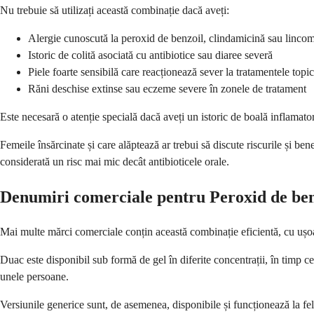
Nu trebuie să utilizați această combinație dacă aveți:
Alergie cunoscută la peroxid de benzoil, clindamicină sau linco
Istoric de colită asociată cu antibiotice sau diaree severă
Piele foarte sensibilă care reacționează sever la tratamentele topi
Răni deschise extinse sau eczeme severe în zonele de tratament
Este necesară o atenție specială dacă aveți un istoric de boală inflamato
Femeile însărcinate și care alăptează ar trebui să discute riscurile și ben
considerată un risc mai mic decât antibioticele orale.
Denumiri comerciale pentru Peroxid de ben
Mai multe mărci comerciale conțin această combinație eficientă, cu ușo
Duac este disponibil sub formă de gel în diferite concentrații, în timp c
unele persoane.
Versiunile generice sunt, de asemenea, disponibile și funcționează la fe