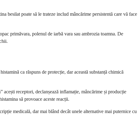
na besilat poate să le trateze includ mâncărime persistentă care vă face
e copac primăvara, polenul de iarbă vara sau ambrozia toamna. De
chii.
 histamină ca răspuns de protecție, dar această substanță chimică
ză” acești receptori, declanșează inflamație, mâncărime și producție
 histamina să provoace aceste reacții.
cripție medicală, dar mai blând decât unele alternative mai puternice cu