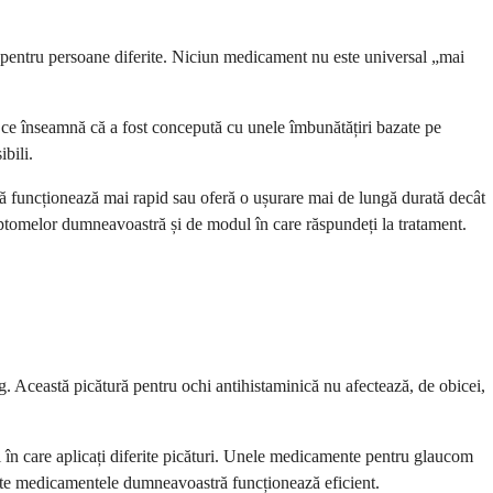
ite pentru persoane diferite. Niciun medicament nu este universal „mai
a ce înseamnă că a fost concepută cu unele îmbunătățiri bazate pe
bili.
 că funcționează mai rapid sau oferă o ușurare mai de lungă durată decât
ptomelor dumneavoastră și de modul în care răspundeți la tratament.
og. Această picătură pentru ochi antihistaminică nu afectează, de obicei,
în care aplicați diferite picături. Unele medicamente pentru glaucom
toate medicamentele dumneavoastră funcționează eficient.