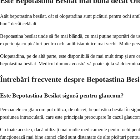
Este Bepotastina Besilat mai bună decât O
Atât bepotastina besilat, cât și olopatadina sunt picături pentru ochi ant
bun” decât celălalt.
Bepotastina besilat tinde să fie mai blândă, cu mai puține raportări de 
experiența cu picături pentru ochi antihistaminice mai vechi. Multe perso
Olopatadina, pe de altă parte, este disponibilă de mai mult timp și are 
bepotastina besilat. Medicul dumneavoastră vă poate ajuta să determina
Întrebări frecvente despre Bepotastina Besi
Este Bepotastina Besilat sigură pentru glaucom?
Persoanele cu glaucom pot utiliza, de obicei, bepotastina besilat în sigu
presiunea intraoculară, care este principala preocupare în cazul glaucom
Cu toate acestea, dacă utilizați mai multe medicamente pentru ochi pen
funcționează mai bine atunci când sunt distanțate de alte picături pentr