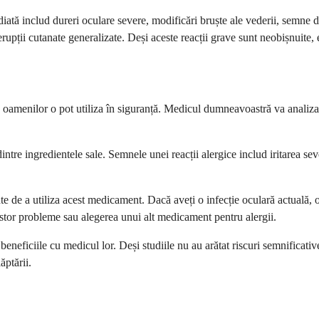
ată includ dureri oculare severe, modificări bruște ale vederii, semne de 
u erupții cutanate generalizate. Deși aceste reacții grave sunt neobișnuite,
ea oamenilor o pot utiliza în siguranță. Medicul dumneavoastră va analiz
dintre ingredientele sale. Semnele unei reacții alergice includ iritarea sev
te de a utiliza acest medicament. Dacă aveți o infecție oculară actuală, 
tor probleme sau alegerea unui alt medicament pentru alergii.
și beneficiile cu medicul lor. Deși studiile nu au arătat riscuri semnific
ăptării.