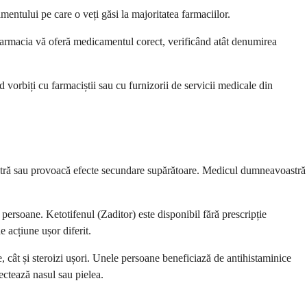
ntului pe care o veți găsi la majoritatea farmaciilor.
 farmacia vă oferă medicamentul corect, verificând atât denumirea
d vorbiți cu farmaciștii sau cu furnizorii de servicii medicale din
oastră sau provoacă efecte secundare supărătoare. Medicul dumneavoastră
persoane. Ketotifenul (Zaditor) este disponibil fără prescripție
 acțiune ușor diferit.
cât și steroizi ușori. Unele persoane beneficiază de antihistaminice
ectează nasul sau pielea.