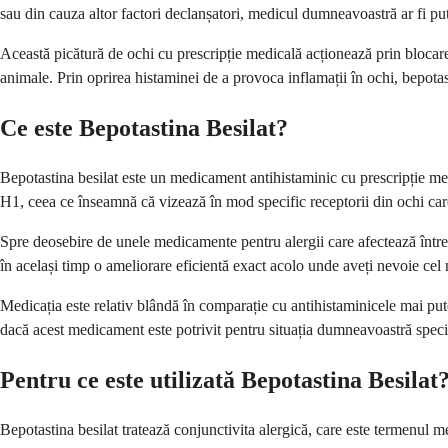
sau din cauza altor factori declanșatori, medicul dumneavoastră ar fi pu
Această picătură de ochi cu prescripție medicală acționează prin blocar
animale. Prin oprirea histaminei de a provoca inflamații în ochi, bepotas
Ce este Bepotastina Besilat?
Bepotastina besilat este un medicament antihistaminic cu prescripție med
H1, ceea ce înseamnă că vizează în mod specific receptorii din ochi care
Spre deosebire de unele medicamente pentru alergii care afectează întregu
în același timp o ameliorare eficientă exact acolo unde aveți nevoie cel
Medicația este relativ blândă în comparație cu antihistaminicele mai put
dacă acest medicament este potrivit pentru situația dumneavoastră speci
Pentru ce este utilizată Bepotastina Besilat
Bepotastina besilat tratează conjunctivita alergică, care este termenul 