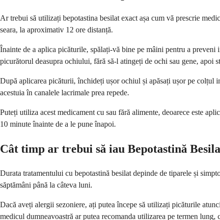
Ar trebui să utilizați bepotastina besilat exact așa cum vă prescrie medi
seara, la aproximativ 12 ore distanță.
Înainte de a aplica picăturile, spălați-vă bine pe mâini pentru a preveni 
picurătorul deasupra ochiului, fără să-l atingeți de ochi sau gene, apoi s
După aplicarea picăturii, închideți ușor ochiul și apăsați ușor pe colțu
acestuia în canalele lacrimale prea repede.
Puteți utiliza acest medicament cu sau fără alimente, deoarece este aplicat
10 minute înainte de a le pune înapoi.
Cât timp ar trebui să iau Bepotastină Besil
Durata tratamentului cu bepotastină besilat depinde de tiparele și simpt
săptămâni până la câteva luni.
Dacă aveți alergii sezoniere, ați putea începe să utilizați picăturile at
medicul dumneavoastră ar putea recomanda utilizarea pe termen lung, 