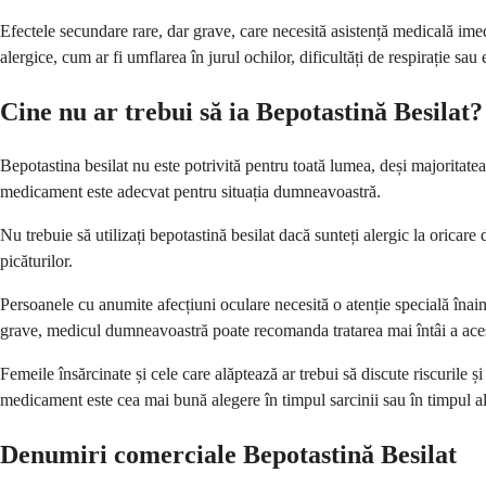
Efectele secundare rare, dar grave, care necesită asistență medicală imedi
alergice, cum ar fi umflarea în jurul ochilor, dificultăți de respirație sa
Cine nu ar trebui să ia Bepotastină Besilat?
Bepotastina besilat nu este potrivită pentru toată lumea, deși majoritat
medicament este adecvat pentru situația dumneavoastră.
Nu trebuie să utilizați bepotastină besilat dacă sunteți alergic la oricare 
picăturilor.
Persoanele cu anumite afecțiuni oculare necesită o atenție specială înain
grave, medicul dumneavoastră poate recomanda tratarea mai întâi a aces
Femeile însărcinate și cele care alăptează ar trebui să discute riscurile 
medicament este cea mai bună alegere în timpul sarcinii sau în timpul al
Denumiri comerciale Bepotastină Besilat