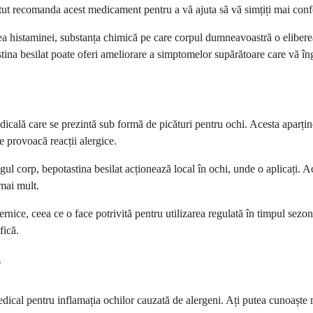
tut recomanda acest medicament pentru a vă ajuta să vă simțiți mai confo
ea histaminei, substanța chimică pe care corpul dumneavoastră o elibere
tina besilat poate oferi ameliorare a simptomelor supărătoare care vă îng
icală care se prezintă sub formă de picături pentru ochi. Acesta aparțin
 provoacă reacții alergice.
l corp, bepotastina besilat acționează local în ochi, unde o aplicați. Ac
 mai mult.
ernice, ceea ce o face potrivită pentru utilizarea regulată în timpul se
fică.
?
medical pentru inflamația ochilor cauzată de alergeni. Ați putea cunoaște