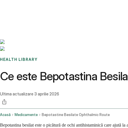
Benchmarks
Stories
FAQ
Sign up / Log in
HEALTH LIBRARY
Ce este Bepotastina Besilat:
Ultima actualizare
3 aprilie 2026
Acasă
Medicamente
Bepotastine Besilate Ophthalmic Route
Bepotastina besilat este o picătură de ochi antihistaminică care ajută l