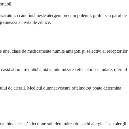
rtabil.
ază atunci când întâlnește alergeni precum polenul, praful sau părul de
reunează activitățile zilnice.
e unei clase de medicamente numite antagoniști selectivi ai receptorilor
eastă abordare țintită ajută la minimizarea efectelor secundare, oferind
zonului de alergii. Medicul dumneavoastră oftalmolog poate determina
 mai bine această afecțiune sub denumirea de „ochi alergici” sau alergii