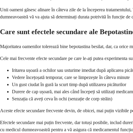
Unii oameni găsesc alinare în câteva zile de la începerea tratamentului,
dumneavoastră vă va ajuta să determinați durata potrivită în funcție d
Care sunt efectele secundare ale Bepotastin
Majoritatea oamenilor tolerează bine bepotastina besilat, dar, ca orice
Cele mai frecvente efecte secundare pe care le-ați putea experimenta sunt
Iritarea ușoară a ochilor sau usturime imediat după aplicarea picăt
Vedere încețoșată temporar, care se limpezește în câteva minute
Un gust ciudat în gură la scurt timp după utilizarea picăturilor
Durere de cap ușoară, mai ales când începeți să utilizați medicam
Senzația că aveți ceva în ochi (senzație de corp străin)
Aceste efecte secundare frecvente devin, de obicei, mai puțin vizibile p
Efectele secundare mai puțin frecvente, dar totuși posibile, includ dureri
cu medicul dumneavoastră pentru a vă asigura că medicamentul funcți