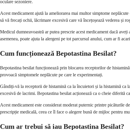
oculare sezoniere.
Acest medicament ajută la ameliorarea mai multor simptome neplăcute car
să vă frecați ochii, lăcrimare excesivă care vă încețoșează vederea și roșe
Medicul dumneavoastră ar putea prescrie acest medicament dacă aveți al
asemenea, poate ajuta la alergeni pe tot parcursul anului, cum ar fi acar
Cum funcționează Bepotastina Besilat?
Bepotastina besilat funcționează prin blocarea receptorilor de histamin
provoacă simptomele neplăcute pe care le experimentați.
Gândiți-vă la receptorii de histamină ca la încuietori și la histamină ca
excesivă de lacrimi. Bepotastina besilat acționează ca o cheie diferită ca
Acest medicament este considerat moderat puternic printre picăturile de 
prescripție medicală, ceea ce îl face o alegere bună de mijloc pentru mul
Cum ar trebui să iau Bepotastina Besilat?