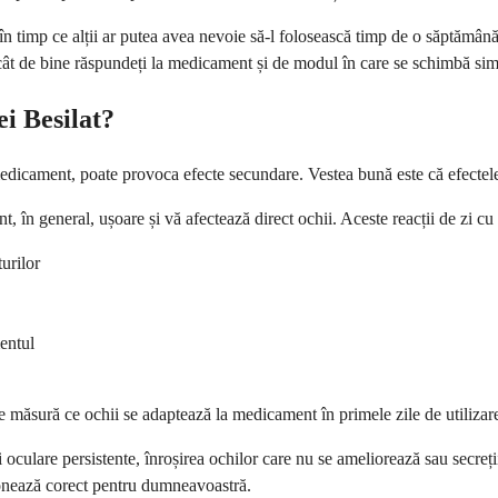
 în timp ce alții ar putea avea nevoie să-l folosească timp de o săptămâ
e cât de bine răspundeți la medicament și de modul în care se schimbă s
ei Besilat?
 medicament, poate provoca efecte secundare. Vestea bună este că efectel
, în general, ușoare și vă afectează direct ochii. Aceste reacții de zi cu
urilor
entul
e măsură ce ochii se adaptează la medicament în primele zile de utilizar
 oculare persistente, înroșirea ochilor care nu se ameliorează sau secreți
onează corect pentru dumneavoastră.