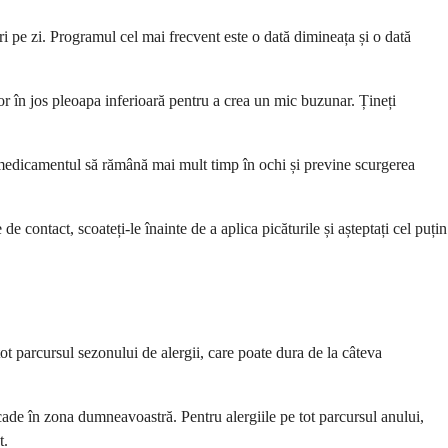
ri pe zi. Programul cel mai frecvent este o dată dimineața și o dată
ușor în jos pleoapa inferioară pentru a crea un mic buzunar. Țineți
tă medicamentul să rămână mai mult timp în ochi și previne scurgerea
e contact, scoateți-le înainte de a aplica picăturile și așteptați cel puțin
t parcursul sezonului de alergii, care poate dura de la câteva
scade în zona dumneavoastră. Pentru alergiile pe tot parcursul anului,
t.