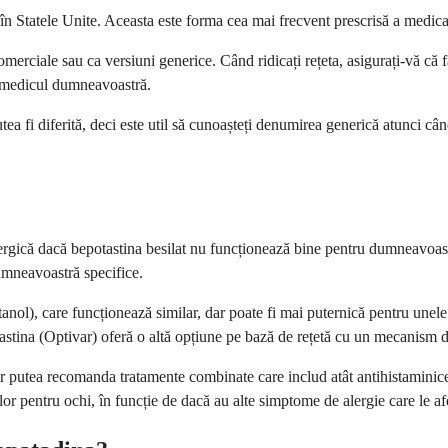
 Statele Unite. Aceasta este forma cea mai frecvent prescrisă a medicame
merciale sau ca versiuni generice. Când ridicați rețeta, asigurați-vă că
e medicul dumneavoastră.
tea fi diferită, deci este util să cunoașteți denumirea generică atunci cân
a alergică dacă bepotastina besilat nu funcționează bine pentru dumneav
dumneavoastră specifice.
nol), care funcționează similar, dar poate fi mai puternică pentru unele 
astina (Optivar) oferă o altă opțiune pe bază de rețetă cu un mecanism de
putea recomanda tratamente combinate care includ atât antihistaminice, 
lor pentru ochi, în funcție de dacă au alte simptome de alergie care le af