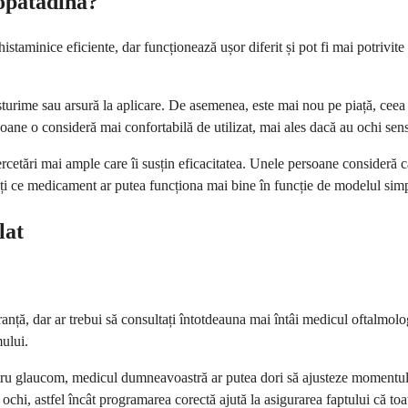
lopatadina?
ihistaminice eficiente, dar funcționează ușor diferit și pot fi mai potriv
usturime sau arsură la aplicare. De asemenea, este mai nou pe piață, cee
ane o consideră mai confortabilă de utilizat, mai ales dacă au ochi sensi
cercetări mai ample care îi susțin eficacitatea. Unele persoane consideră
ți ce medicament ar putea funcționa mai bine în funcție de modelul sim
lat
ranță, dar ar trebui să consultați întotdeauna mai întâi medicul oftalmol
ului.
tru glaucom, medicul dumneavoastră ar putea dori să ajusteze momentul 
u ochi, astfel încât programarea corectă ajută la asigurarea faptului că 