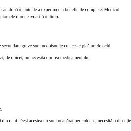
nă sau două înainte de a experimenta beneficiile complete. Medicul
imptomele dumneavoastră în timp.
e secundare grave sunt neobișnuite cu aceste picături de ochi.
 zi, de obicei, nu necesită oprirea medicamentului:
e.
i din ochi. Deși acestea nu sunt neapărat periculoase, necesită o discuție