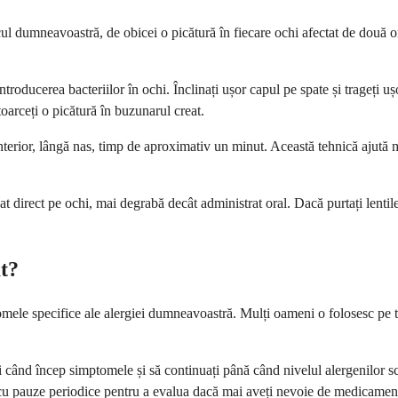
cul dumneavoastră, de obicei o picătură în fiecare ochi afectat de două o
introducerea bacteriilor în ochi. Înclinați ușor capul pe spate și trageți 
toarceți o picătură în buzunarul creat.
l interior, lângă nas, timp de aproximativ un minut. Această tehnică aju
 direct pe ochi, mai degrabă decât administrat oral. Dacă purtați lentile d
at?
omele specifice ale alergiei dumneavoastră. Mulți oameni o folosesc pe to
unci când încep simptomele și să continuați până când nivelul alergenilor 
cu pauze periodice pentru a evalua dacă mai aveți nevoie de medicamen