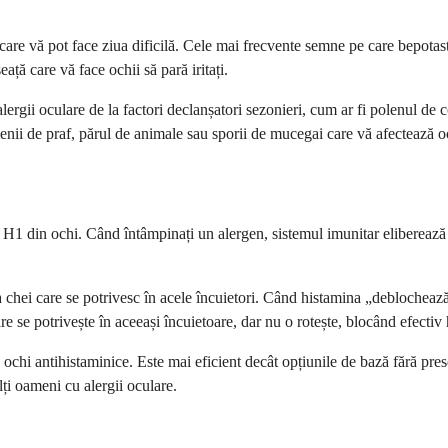
e vă pot face ziua dificilă. Cele mai frecvente semne pe care bepotasti
ață care vă face ochii să pară iritați.
ergii oculare de la factori declanșatori sezonieri, cum ar fi polenul d
ienii de praf, părul de animale sau sporii de mucegai care vă afectează o
ă H1 din ochi. Când întâmpinați un alergen, sistemul imunitar eliberează
 la chei care se potrivesc în acele încuietori. Când histamina „deblochea
re se potrivește în aceeași încuietoare, dar nu o rotește, blocând efectiv
ochi antihistaminice. Este mai eficient decât opțiunile de bază fără pres
ți oameni cu alergii oculare.