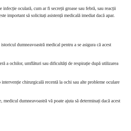
infecție oculară, cum ar fi secreții groase sau febră, sau reacții
 este important să solicitați asistență medicală imediat dacă apar.
a istoricul dumneavoastră medical pentru a se asigura că acest
eră a ochilor, umflături sau dificultăți de respirație după utilizarea
o intervenție chirurgicală recentă la ochi sau alte probleme oculare
ative, medicul dumneavoastră vă poate ajuta să determinați dacă acest