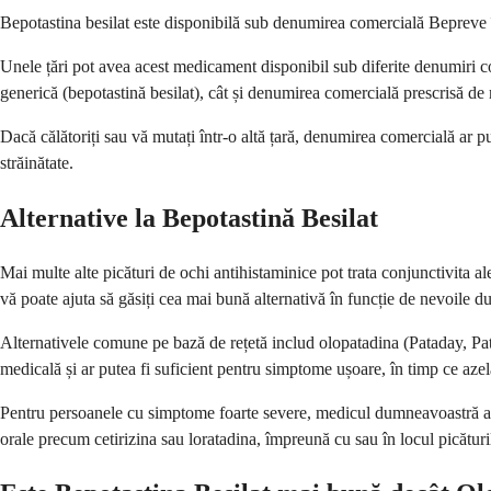
Bepotastina besilat este disponibilă sub denumirea comercială Bepreve în
Unele țări pot avea acest medicament disponibil sub diferite denumiri co
generică (bepotastină besilat), cât și denumirea comercială prescrisă d
Dacă călătoriți sau vă mutați într-o altă țară, denumirea comercială ar pu
străinătate.
Alternative la Bepotastină Besilat
Mai multe alte picături de ochi antihistaminice pot trata conjunctivit
vă poate ajuta să găsiți cea mai bună alternativă în funcție de nevoile 
Alternativele comune pe bază de rețetă includ olopatadina (Pataday, Pata
medicală și ar putea fi suficient pentru simptome ușoare, în timp ce azel
Pentru persoanele cu simptome foarte severe, medicul dumneavoastră ar 
orale precum cetirizina sau loratadina, împreună cu sau în locul picături