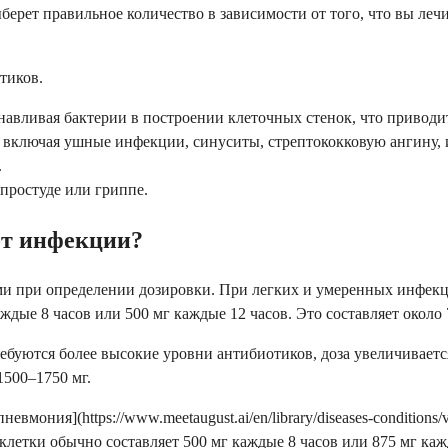
берет правильное количество в зависимости от того, что вы леч
тиков.
навливая бактерии в построении клеточных стенок, что приводит
й, включая ушные инфекции, синуситы, стрептококковую ангин
.
простуде или гриппе.
от инфекции?
и при определении дозировки. При легких и умеренных инфекци
дые 8 часов или 500 мг каждые 12 часов. Это составляет около 
ебуются более высокие уровни антибиотиков, доза увеличиваетс
1500–1750 мг.
мония](https://www.meetaugust.ai/en/library/diseases-conditions
клетки обычно составляет 500 мг каждые 8 часов или 875 мг к