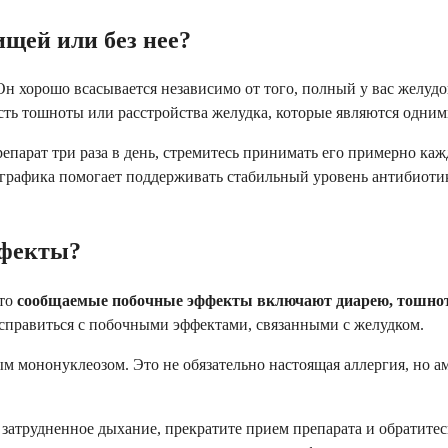
щей или без нее?
 хорошо всасывается независимо от того, полный у вас желудок
ть тошноты или расстройства желудка, которые являются одним
парат три раза в день, стремитесь принимать его примерно кажд
 графика помогает поддерживать стабильный уровень антибиотик
ффекты?
сто
сообщаемые побочные эффекты включают диарею, тошноту
 справиться с побочными эффектами, связанными с желудком.
м мононуклеозом. Это не обязательно настоящая аллергия, но а
ли затрудненное дыхание, прекратите прием препарата и обратит