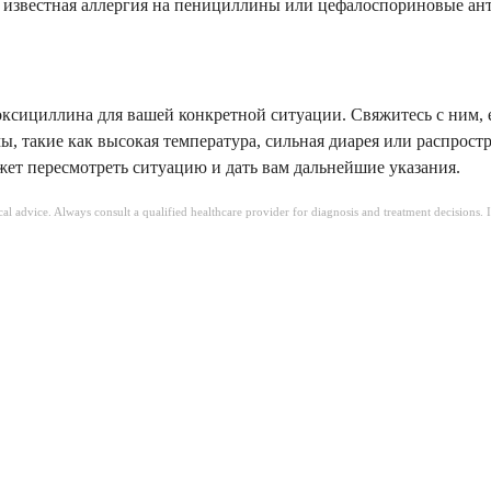
ас известная аллергия на пенициллины или цефалоспориновые ан
ксициллина для вашей конкретной ситуации. Свяжитесь с ним, е
, такие как высокая температура, сильная диарея или распростр
ожет пересмотреть ситуацию и дать вам дальнейшие указания.
ical advice. Always consult a qualified healthcare provider for diagnosis and treatment decisions