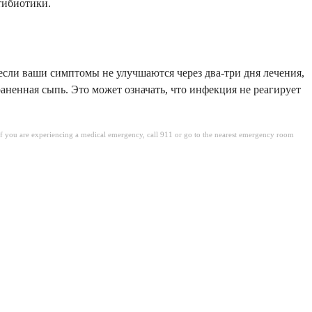
тибиотики.
сли ваши симптомы не улучшаются через два-три дня лечения,
аненная сыпь. Это может означать, что инфекция не реагирует
. If you are experiencing a medical emergency, call 911 or go to the nearest emergency room