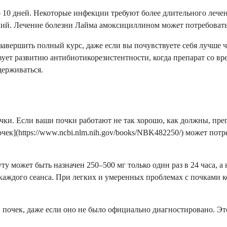
 10 дней. Некоторые инфекции требуют более длительного лечен
й. Лечение болезни Лайма амоксициллином может потребовать 1
завершить полный курс, даже если вы почувствуете себя лучше 
твует развитию антибиотикорезистентности, когда препарат со 
держиваться.
ки. Если ваши почки работают не так хорошо, как должны, преп
](https://www.ncbi.nlm.nih.gov/books/NBK482250/) может потре
у может быть назначен 250–500 мг только один раз в 24 часа, а 
каждого сеанса. При легких и умеренных проблемах с почками ко
очек, даже если оно не было официально диагностировано. Это