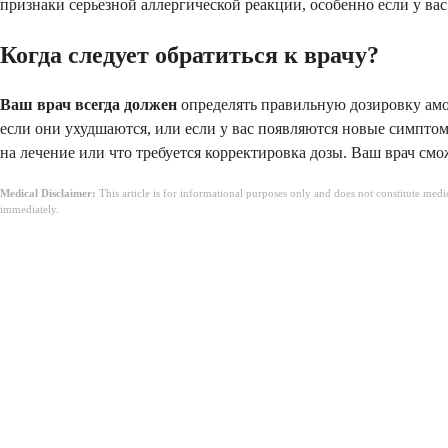
признаки серьезной аллергической реакции, особенно если у в
Когда следует обратиться к врачу?
Ваш врач всегда должен
определять правильную дозировку амо
если они ухудшаются, или если у вас появляются новые симптомы
на лечение или что требуется корректировка дозы. Ваш врач см
Medical Disclaimer:
This article is for informational purposes only and does not constitute med
immediately.