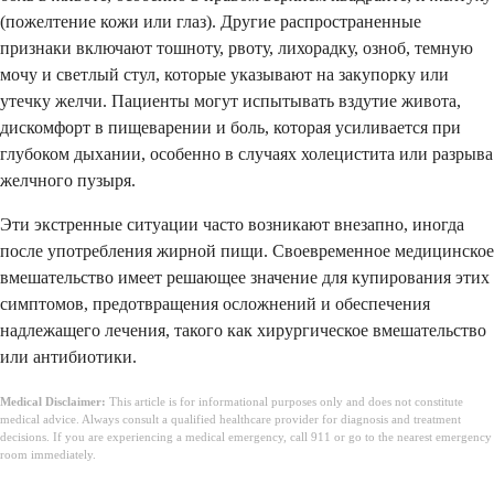
(пожелтение кожи или глаз). Другие распространенные
признаки включают тошноту, рвоту, лихорадку, озноб, темную
мочу и светлый стул, которые указывают на закупорку или
утечку желчи. Пациенты могут испытывать вздутие живота,
дискомфорт в пищеварении и боль, которая усиливается при
глубоком дыхании, особенно в случаях холецистита или разрыва
желчного пузыря.
Эти экстренные ситуации часто возникают внезапно, иногда
после употребления жирной пищи. Своевременное медицинское
вмешательство имеет решающее значение для купирования этих
симптомов, предотвращения осложнений и обеспечения
надлежащего лечения, такого как хирургическое вмешательство
или антибиотики.
Medical Disclaimer:
This article is for informational purposes only and does not constitute
medical advice. Always consult a qualified healthcare provider for diagnosis and treatment
decisions. If you are experiencing a medical emergency, call 911 or go to the nearest emergency
room immediately.