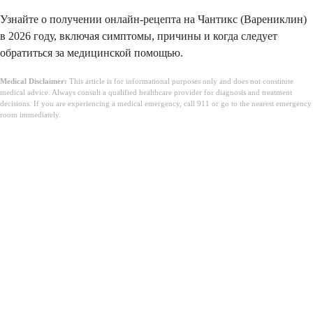
Узнайте о получении онлайн-рецепта на Чантикс (Варениклин)
в 2026 году, включая симптомы, причины и когда следует
обратиться за медицинской помощью.
Medical Disclaimer:
This article is for informational purposes only and does not constitute
medical advice. Always consult a qualified healthcare provider for diagnosis and treatment
decisions. If you are experiencing a medical emergency, call 911 or go to the nearest emergency
room immediately.