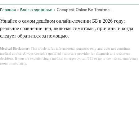
Главная
Блог о здоровье
Cheapest Online Bv Treatment
Узнайте о самом дешёвом онлайн-лечении ББ в 2026 году:
реальное сравнение цен, включая симптомы, причины и когда
следует обратиться за помощью.
Medical Disclaimer:
This article is for informational purposes only and does not constitute
medical advice. Always consult a qualified healthcare provider for diagnosis and treatment
decisions. If you are experiencing a medical emergency, call 911 or go to the nearest emergency
room immediately.