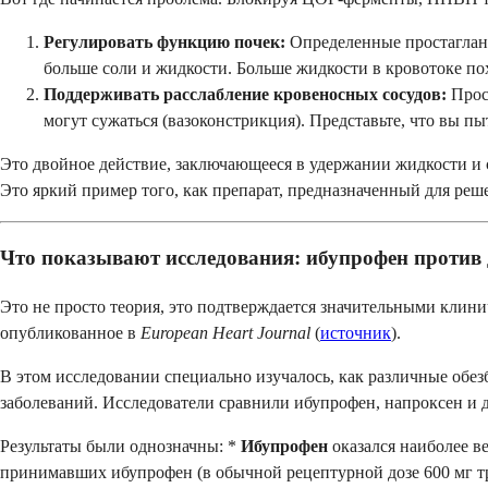
Регулировать функцию почек:
Определенные простагланд
больше соли и жидкости. Больше жидкости в кровотоке п
Поддерживать расслабление кровеносных сосудов:
Прос
могут сужаться (вазоконстрикция). Представьте, что вы пы
Это двойное действие, заключающееся в удержании жидкости и
Это яркий пример того, как препарат, предназначенный для ре
Что показывают исследования: ибупрофен против
Это не просто теория, это подтверждается значительными кли
опубликованное в
European Heart Journal
(
источник
).
В этом исследовании специально изучалось, как различные обе
заболеваний. Исследователи сравнили ибупрофен, напроксен и 
Результаты были однозначны: *
Ибупрофен
оказался наиболее в
принимавших ибупрофен (в обычной рецептурной дозе 600 мг три