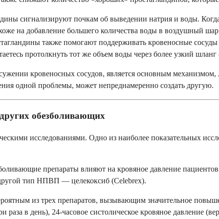
ины сигнализируют почкам об выведении натрия и воды. Когда
охоже на добавление большего количества воды в воздушный ша
тагландины также помогают поддерживать кровеносные сосуды 
таетесь протолкнуть тот же объем воды через более узкий шланг
 сужении кровеносных сосудов, является основным механизмом,
шения одной проблемы, может непреднамеренно создать другую.
 других обезболивающих
ническими исследованиями. Одно из наиболее показательных ис
зболивающие препараты влияют на кровяное давление пациентов
другой тип НПВП — целекоксиб (Celebrex).
ероятным из трех препаратов, вызывающим значительное повыше
 раза в день), 24-часовое систолическое кровяное давление (в