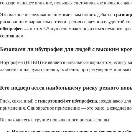
гораздо меньшее влияние, повышая систолическое кровяное давле
Это важное исследование помогает нам понять дебаты о
разниц
рискованным вариантом с точки зрения сердечно-сосудистой си
ибупрофен
— и хотя 3-5 пунктов может показаться немного, дл
состоянием.
Безопасен ли ибупрофен для людей с высоким кр
Ибупрофен (НПВП) не является идеальным вариантом, если у ва
давления и нагружать почки, особенно при регулярном или вы
Кто подвергается наибольшему риску резкого пов
Риск, связанный с
гипертонией от ибупрофена
, неодинаков для
применения. Однократное применение — это одно, а ежедневно
Вы находитесь в группе повышенного риска, если вы:
Имеете существующую гипертонию или сердечные забо