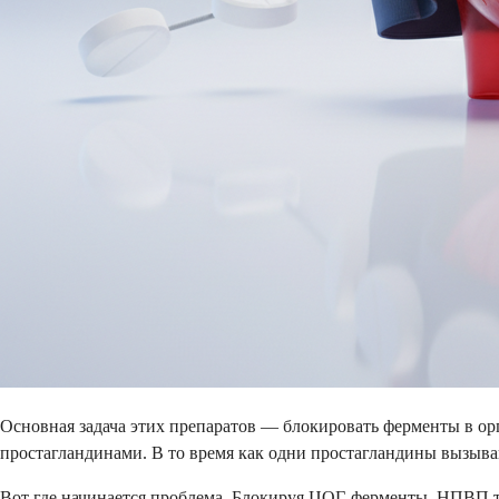
Основная задача этих препаратов — блокировать ферменты в о
простагландинами. В то время как одни простагландины вызыва
Вот где начинается проблема. Блокируя ЦОГ-ферменты, НПВП т