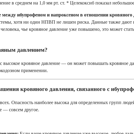
ние в среднем на 1,0 мм рт. ст. * Целекоксиб показал небольшо
е между ибупрофеном и напроксеном в отношении кровяного
стемы, хотя ни один НПВП не лишен риска. Данные также дают 
я человека, чье кровяное давление уже повышено, это может ст
овяным давлением?
с высокое кровяное давление — он может повышать кровяное да
сокодозном применении.
ышения кровяного давления, связанного с ибупро
 всех. Опасность наиболее высока для определенных групп люде
е — совсем другое.
левания:
Если ваше кровяное давление уже высокое, любое да