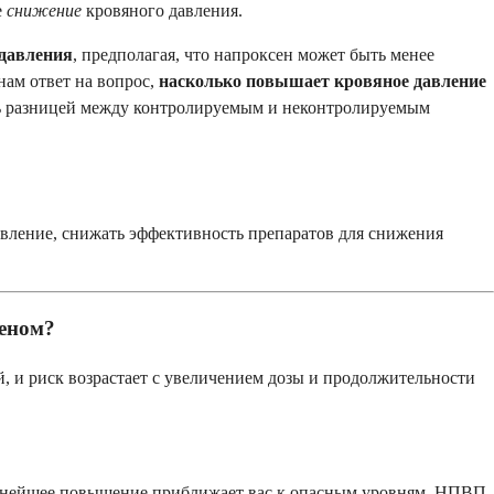
е
снижение
кровяного давления.
 давления
, предполагая, что напроксен может быть менее
нам ответ на вопрос,
насколько повышает кровяное давление
ать разницей между контролируемым и неконтролируемым
вление, снижать эффективность препаратов для снижения
феном?
й, и риск возрастает с увеличением дозы и продолжительности
льнейшее повышение приближает вас к опасным уровням. НПВП