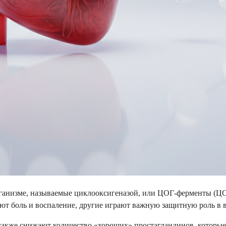
рганизме, называемые циклооксигеназой, или ЦОГ-ферменты (ЦО
ют боль и воспаление, другие играют важную защитную роль в 
акже снижают количество «хороших» простагландинов, которые