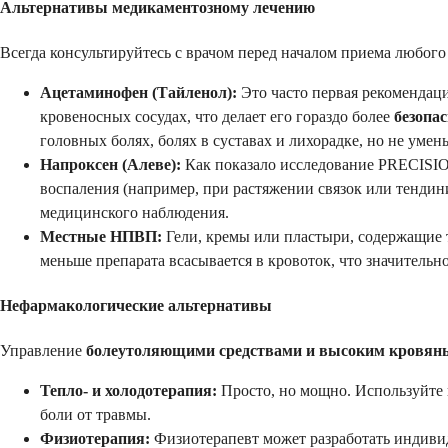
Альтернативы медикаментозному лечению
Всегда консультируйтесь с врачом перед началом приема любого 
Ацетаминофен (Тайленол):
Это часто первая рекомендаци
кровеносных сосудах, что делает его гораздо более
безопа
головных болях, болях в суставах и лихорадке, но не умен
Напроксен (Алеве):
Как показало исследование PRECISIO
воспаления (например, при растяжении связок или тендини
медицинского наблюдения.
Местные НПВП:
Гели, кремы или пластыри, содержащие т
меньше препарата всасывается в кровоток, что значитель
Нефармакологические альтернативы
Управление
болеутоляющими средствами и высоким кровян
Тепло- и холодотерапия:
Просто, но мощно. Используйте 
боли от травмы.
Физиотерапия:
Физиотерапевт может разработать индиви