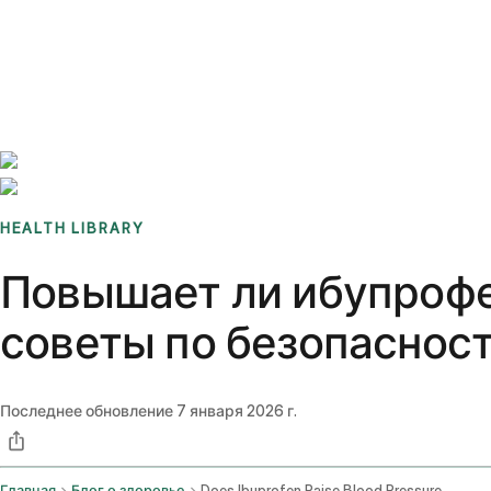
Benchmarks
Stories
FAQ
Sign up / Log in
HEALTH LIBRARY
Повышает ли ибупрофе
советы по безопаснос
Последнее обновление
7 января 2026 г.
Главная
Блог о здоровье
Does Ibuprofen Raise Blood Pressure