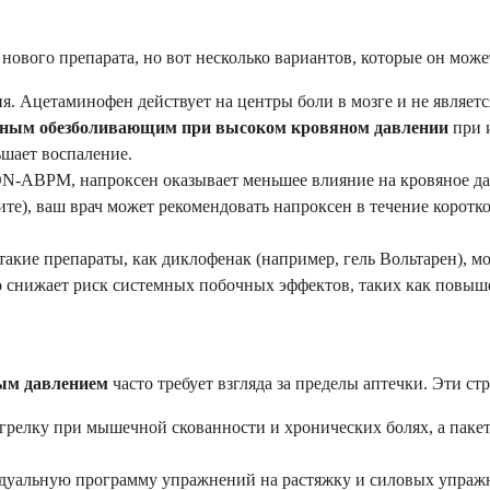
нового препарата, но вот несколько вариантов, которые он може
я. Ацетаминофен действует на центры боли в мозге и не являет
сным обезболивающим при высоком кровяном давлении
при 
ьшает воспаление.
N-ABPM, напроксен оказывает меньшее влияние на кровяное да
те), ваш врач может рекомендовать напроксен в течение коротко
акие препараты, как диклофенак (например, гель Вольтарен), м
но снижает риск системных побочных эффектов, таких как повыш
ым давлением
часто требует взгляда за пределы аптечки. Эти с
грелку при мышечной скованности и хронических болях, а паке
дуальную программу упражнений на растяжку и силовых упражн