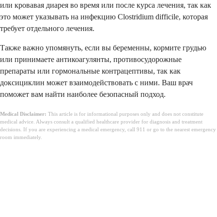
или кровавая диарея во время или после курса лечения, так как
это может указывать на инфекцию Clostridium difficile, которая
требует отдельного лечения.
Также важно упомянуть, если вы беременны, кормите грудью
или принимаете антикоагулянты, противосудорожные
препараты или гормональные контрацептивы, так как
доксициклин может взаимодействовать с ними. Ваш врач
поможет вам найти наиболее безопасный подход.
Medical Disclaimer:
This article is for informational purposes only and does not constitute
medical advice. Always consult a qualified healthcare provider for diagnosis and treatment
decisions. If you are experiencing a medical emergency, call 911 or go to the nearest emergency
room immediately.