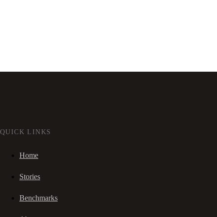
QUICK LINKS
Home
Stories
Benchmarks