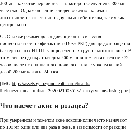
300 мг в качестве первой дозы, за которой следует еще 300 мг
через час. Однако лечение гонореи обычно включает
доксициклин в сочетании с другим антибиотиком, таким как
цефтриаксон.
CDC также рекомендовал доксициклин в качестве
постконтактной профилактики (Doxy PEP) для предотвращения
бактериальных ИППП у определенных групп высокого риска. В
этом случае однократная доза 200 мг принимается в течение 72
часов после незащищенного полового акта, с максимальной
дозой 200 мг каждые 24 часа.
[IMG:
https://assets.getbeyondhealth.com/health-
lib/blogs/manual_upload_20260216035132_doxycycline-dosing.png
]
Что насчет акне и розацеа?
При умеренном и тяжелом акне доксициклин часто назначают
по 100 мг один или два раза в день, в зависимости от реакции