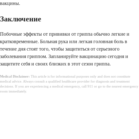
вакцины.
Заключение
Побочные эффекты от прививки от гриппа обычно легкие и
кратковременные. Больная рука или легкая головная боль в
течение дня стоят того, чтобы защититься от серьезного
заболевания гриппом. Запланируйте вакцинацию сегодня и
защитите себя и своих близких в этот сезон гриппа.
Medical Disclaimer:
This article is for informational purposes only and does not constitute
medical advice. Always consult a qualified healthcare provider for diagnosis and treatment
decisions. If you are experiencing a medical emergency, call 911 or go to the nearest emergency
room immediately.