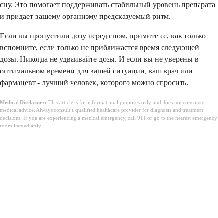
сну. Это помогает поддерживать стабильный уровень препарата
и придает вашему организму предсказуемый ритм.
Если вы пропустили дозу перед сном, примите ее, как только
вспомните, если только не приближается время следующей
дозы. Никогда не удваивайте дозы. И если вы не уверены в
оптимальном времени для вашей ситуации, ваш врач или
фармацевт - лучший человек, которого можно спросить.
Medical Disclaimer:
This article is for informational purposes only and does not constitute
medical advice. Always consult a qualified healthcare provider for diagnosis and treatment
decisions. If you are experiencing a medical emergency, call 911 or go to the nearest emergency
room immediately.