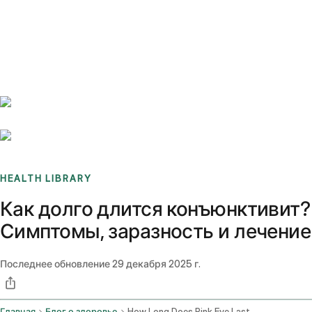
Benchmarks
Stories
FAQ
Sign up / Log in
HEALTH LIBRARY
Как долго длится конъюнктивит?
Симптомы, заразность и лечение
Последнее обновление
29 декабря 2025 г.
Главная
Блог о здоровье
How Long Does Pink Eye Last