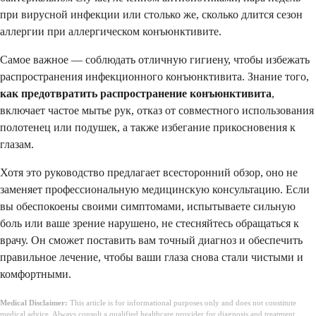
при вирусной инфекции или столько же, сколько длится сезон
аллергии при аллергическом конъюнктивите.
Самое важное — соблюдать отличную гигиену, чтобы избежать
распространения инфекционного конъюнктивита. Знание того,
как предотвратить распространение конъюнктивита
,
включает частое мытье рук, отказ от совместного использования
полотенец или подушек, а также избегание прикосновения к
глазам.
Хотя это руководство предлагает всесторонний обзор, оно не
заменяет профессиональную медицинскую консультацию. Если
вы обеспокоены своими симптомами, испытываете сильную
боль или ваше зрение нарушено, не стесняйтесь обращаться к
врачу. Он сможет поставить вам точный диагноз и обеспечить
правильное лечение, чтобы ваши глаза снова стали чистыми и
комфортными.
Medical Disclaimer:
This article is for informational purposes only and does not constitute
medical advice. Always consult a qualified healthcare provider for diagnosis and treatment