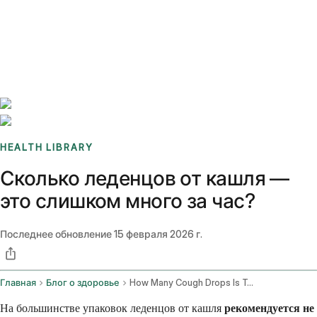
Benchmarks
Stories
FAQ
Sign up / Log in
HEALTH LIBRARY
Сколько леденцов от кашля —
это слишком много за час?
Последнее обновление
15 февраля 2026 г.
Главная
Блог о здоровье
How Many Cough Drops Is Too Many In An Hour
На большинстве упаковок леденцов от кашля
рекомендуется не