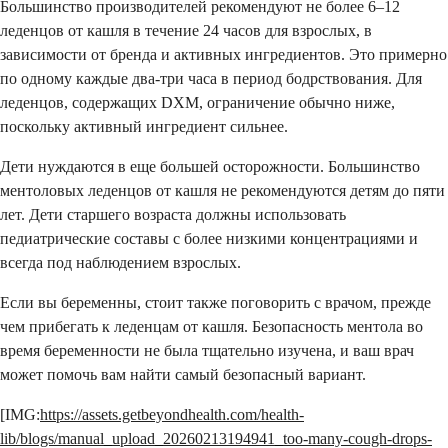
Большинство производителей рекомендуют не более 6–12
леденцов от кашля в течение 24 часов для взрослых, в
зависимости от бренда и активных ингредиентов. Это примерно
по одному каждые два-три часа в период бодрствования. Для
леденцов, содержащих DXM, ограничение обычно ниже,
поскольку активный ингредиент сильнее.
Дети нуждаются в еще большей осторожности. Большинство
ментоловых леденцов от кашля не рекомендуются детям до пяти
лет. Дети старшего возраста должны использовать
педиатрические составы с более низкими концентрациями и
всегда под наблюдением взрослых.
Если вы беременны, стоит также поговорить с врачом, прежде
чем прибегать к леденцам от кашля. Безопасность ментола во
время беременности не была тщательно изучена, и ваш врач
может помочь вам найти самый безопасный вариант.
[IMG:
https://assets.getbeyondhealth.com/health-
lib/blogs/manual_upload_20260213194941_too-many-cough-drops-