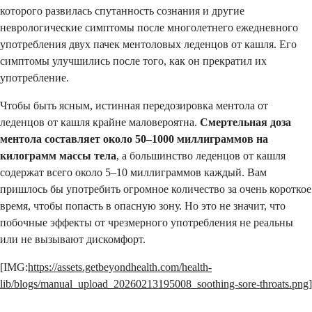
которого развилась спутанность сознания и другие
неврологические симптомы после многолетнего ежедневного
употребления двух пачек ментоловых леденцов от кашля. Его
симптомы улучшились после того, как он прекратил их
употребление.
Чтобы быть ясным, истинная передозировка ментола от
леденцов от кашля крайне маловероятна.
Смертельная доза
ментола составляет около 50–1000 миллиграммов на
килограмм массы тела
, а большинство леденцов от кашля
содержат всего около 5–10 миллиграммов каждый. Вам
пришлось бы употребить огромное количество за очень короткое
время, чтобы попасть в опасную зону. Но это не значит, что
побочные эффекты от чрезмерного употребления не реальны
или не вызывают дискомфорт.
[IMG:
https://assets.getbeyondhealth.com/health-
lib/blogs/manual_upload_20260213195008_soothing-sore-throats.png
]