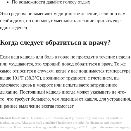
По возможности давайте голосу отдых
Эти средства не заменяют медицинское лечение, если оно вам
необходимо, но они могут уменьшить желание принять еще
один леденец.
Когда следует обратиться к врачу?
Если ваш кашель или боль в горле не проходят в течение недели
или ухудшаются, это хороший повод обратиться к врачу. То же
самое относится к случаям, когда у вас поднимается температура
выше 101°F (38,3°C), возникают трудности с глотанием, вы
замечаете кровь в мокроте или испытываете затрудненное
дыхание. Постоянный кашель иногда может указывать на что-
то, что требует большего, чем леденцы от кашля, для устранения,
и раннее выявление всегда помогает.
Medical Disclaimer:
This article is for informational purposes only and does not constitute
medical advice. Always consult a qualified healthcare provider for diagnosis and treatment
decisions. If you are experiencing a medical emergency, call 911 or go to the nearest emergency