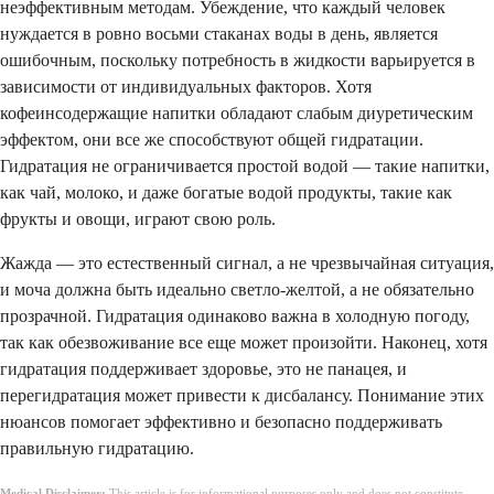
неэффективным методам. Убеждение, что каждый человек
нуждается в ровно восьми стаканах воды в день, является
ошибочным, поскольку потребность в жидкости варьируется в
зависимости от индивидуальных факторов. Хотя
кофеинсодержащие напитки обладают слабым диуретическим
эффектом, они все же способствуют общей гидратации.
Гидратация не ограничивается простой водой — такие напитки,
как чай, молоко, и даже богатые водой продукты, такие как
фрукты и овощи, играют свою роль.
Жажда — это естественный сигнал, а не чрезвычайная ситуация,
и моча должна быть идеально светло-желтой, а не обязательно
прозрачной. Гидратация одинаково важна в холодную погоду,
так как обезвоживание все еще может произойти. Наконец, хотя
гидратация поддерживает здоровье, это не панацея, и
перегидратация может привести к дисбалансу. Понимание этих
нюансов помогает эффективно и безопасно поддерживать
правильную гидратацию.
Medical Disclaimer:
This article is for informational purposes only and does not constitute