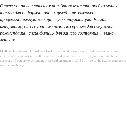
Отказ от ответственности: Этот контент предназначен
только для информационных целей и не заменяет
профессиональную медицинскую консультацию. Всегда
консультируйтесь с вашим лечащим врачом для получения
рекомендаций, специфичных для вашего состояния и плана
лечения.
Medical Disclaimer:
This article is for informational purposes only and does not constitute
medical advice. Always consult a qualified healthcare provider for diagnosis and treatment
decisions. If you are experiencing a medical emergency, call 911 or go to the nearest emergency
room immediately.