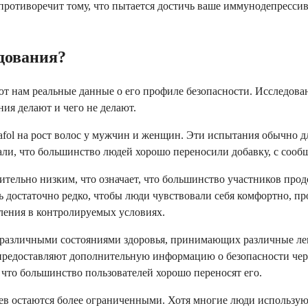
ротиворечит тому, что пытается достичь ваше иммунодепрессивн
едования?
ют нам реальные данные о его профиле безопасности. Исследован
ия делают и чего не делают.
fol на рост волос у мужчин и женщин. Эти испытания обычно дл
зали, что большинство людей хорошо переносили добавку, с соо
сительно низким, что означает, что большинство участников про
сь достаточно редко, чтобы люди чувствовали себя комфортно, 
ления в контролируемых условиях.
с различными состояниями здоровья, принимающих различные ле
, предоставляют дополнительную информацию о безопасности че
 что большинство пользователей хорошо переносят его.
в остаются более ограниченными. Хотя многие люди используют 