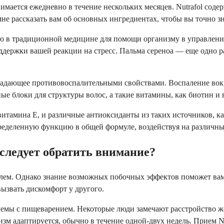
имается ежедневно в течение нескольких месяцев. Nutrafol соде
не рассказать вам об основных ингредиентах, чтобы вы точно зн
ю в традиционной медицине для помощи организму в управлении
оддержки вашей реакции на стресс. Пальма сереноа — еще одно 
ладающее противовоспалительными свойствами. Воспаление вок
е блоки для структуры волос, а такие витамины, как биотин и 
амина Е, и различные антиоксиданты из таких источников, как
еделенную функцию в общей формуле, воздействуя на различные
следует обратить внимание?
ем. Однако знание возможных побочных эффектов поможет вам п
 вызвать дискомфорт у другого.
мы с пищеварением. Некоторые люди замечают расстройство же
изм адаптируется, обычно в течение одной-двух недель. Прием 