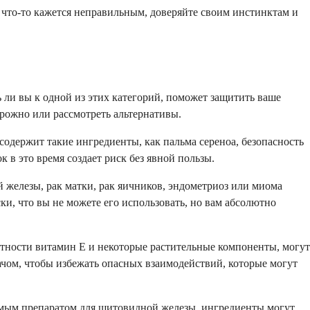
 что-то кажется неправильным, доверяйте своим инстинктам и
 ли вы к одной из этих категорий, поможет защитить ваше
орожно или рассмотреть альтернативы.
 содержит такие ингредиенты, как пальма сереноа, безопасность
 в это время создает риск без явной пользы.
й железы, рак матки, рак яичников, эндометриоз или миома
и, что вы не можете его использовать, но вам абсолютно
тности витамин Е и некоторые растительные компоненты, могут
рачом, чтобы избежать опасных взаимодействий, которые могут
прямым препаратом для щитовидной железы, ингредиенты могут