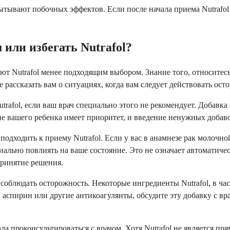
ытывают побочных эффектов. Если после начала приема Nutrafol
или избегать Nutrafol?
т Nutrafol менее подходящим выбором. Знание того, относитесь
рассказать вам о ситуациях, когда вам следует действовать ост
trafol, если ваш врач специально этого не рекомендует. Добавка
е вашего ребенка имеет приоритет, и введение ненужных добавок
дходить к приему Nutrafol. Если у вас в анамнезе рак молочно
ьно повлиять на ваше состояние. Это не означает автоматическ
принятие решения.
блюдать осторожность. Некоторые ингредиенты Nutrafol, в час
 аспирин или другие антикоагулянты, обсудите эту добавку с в
ла проконсультироваться с врачом. Хотя Nutrafol не является 