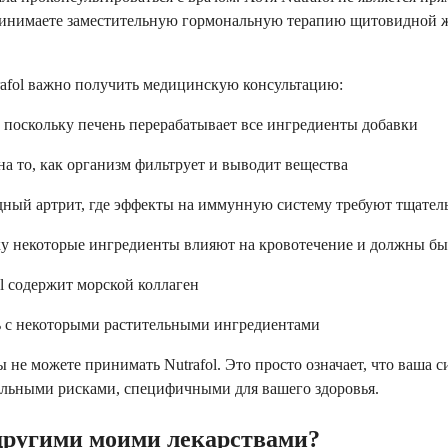
ринимаете заместительную гормональную терапию щитовидной ж
rafol важно получить медицинскую консультацию:
 поскольку печень перерабатывает все ингредиенты добавки
на то, как организм фильтрует и выводит вещества
идный артрит, где эффекты на иммунную систему требуют тщате
ку некоторые ингредиенты влияют на кровотечение и должны бы
ol содержит морской коллаген
ь с некоторыми растительными ингредиентами
вы не можете принимать Nutrafol. Это просто означает, что ваша
альными рисками, специфичными для вашего здоровья.
 другими моими лекарствами?