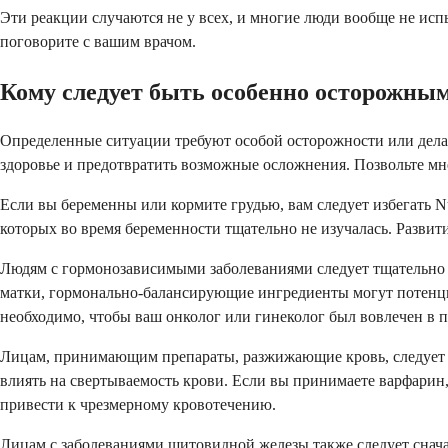
Эти реакции случаются не у всех, и многие люди вообще не исп
поговорите с вашим врачом.
Кому следует быть особенно осторожным 
Определенные ситуации требуют особой осторожности или делаю
здоровье и предотвратить возможные осложнения. Позвольте мне 
Если вы беременны или кормите грудью, вам следует избегать Nu
которых во время беременности тщательно не изучалась. Развити
Людям с гормонозависимыми заболеваниями следует тщательно по
матки, гормонально-балансирующие ингредиенты могут потенциал
необходимо, чтобы ваш онколог или гинеколог был вовлечен в 
Лицам, принимающим препараты, разжижающие кровь, следует со
влиять на свертываемость крови. Если вы принимаете варфарин,
привести к чрезмерному кровотечению.
Лицам с заболеваниями щитовидной железы также следует снача