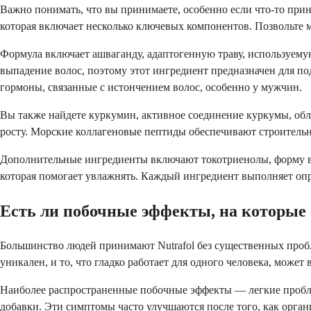
Важно понимать, что вы принимаете, особенно если что-то прин
которая включает несколько ключевых компонентов. Позвольте м
Формула включает ашваганду, адаптогенную траву, используему
выпадение волос, поэтому этот ингредиент предназначен для п
гормоны, связанные с истончением волос, особенно у мужчин.
Вы также найдете куркумин, активное соединение куркумы, об
росту. Морские коллагеновые пептиды обеспечивают строительны
Дополнительные ингредиенты включают токотриенолы, форму вит
которая помогает увлажнять. Каждый ингредиент выполняет опр
Есть ли побочные эффекты, на которые 
Большинство людей принимают Nutrafol без существенных пробл
уникален, и то, что гладко работает для одного человека, может
Наиболее распространенные побочные эффекты — легкие пробле
добавки. Эти симптомы часто улучшаются после того, как орган