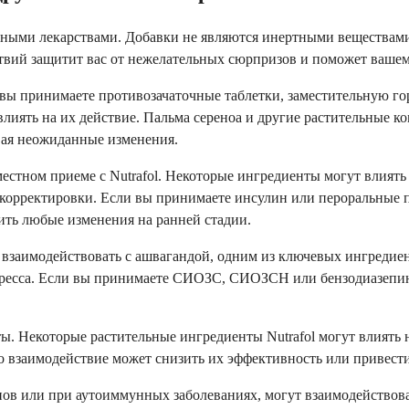
нными лекарствами. Добавки не являются инертными веществами и
твий защитит вас от нежелательных сюрпризов и поможет вашему
вы принимаете противозачаточные таблетки, заместительную г
лиять на их действие. Пальма сереноа и другие растительные к
вая неожиданные изменения.
стном приеме с Nutrafol. Некоторые ингредиенты могут влиять н
корректировки. Если вы принимаете инсулин или пероральные п
вить любые изменения на ранней стадии.
заимодействовать с ашвагандой, одним из ключевых ингредиент
тресса. Если вы принимаете СИОЗС, СИОЗСН или бензодиазепины
ты. Некоторые растительные ингредиенты Nutrafol могут влиять
это взаимодействие может снизить их эффективность или привес
в или при аутоиммунных заболеваниях, могут взаимодействоват