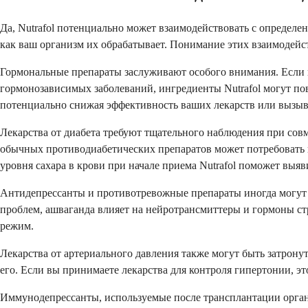
Да, Nutrafol потенциально может взаимодействовать с определе
как ваш организм их обрабатывает. Понимание этих взаимодейс
Гормональные препараты заслуживают особого внимания. Если 
гормонозависимых заболеваний, ингредиенты Nutrafol могут пов
потенциально снижая эффективность ваших лекарств или вызы
Лекарства от диабета требуют тщательного наблюдения при совме
обычных противодиабетических препаратов может потребовать 
уровня сахара в крови при начале приема Nutrafol поможет выя
Антидепрессанты и противотревожные препараты иногда могут в
проблем, ашваганда влияет на нейротрансмиттеры и гормоны с
режим.
Лекарства от артериального давления также могут быть затрону
его. Если вы принимаете лекарства для контроля гипертонии, 
Иммунодепрессанты, используемые после трансплантации органо