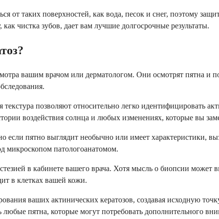
ся от таких поверхностей, как вода, песок и снег, поэтому защ
как чистка зубов, дает вам лучшие долгосрочные результаты.
тоз?
смотра вашим врачом или дерматологом. Они осмотрят пятна и п
обследования.
 текстура позволяют относительно легко идентифицировать акти
стории воздействия солнца и любых изменениях, которые вы зам
но если пятно выглядит необычно или имеет характеристики, в
од микроскопом патологоанатомом.
тезией в кабинете вашего врача. Хотя мысль о биопсии может в
ит в клетках вашей кожи.
ования ваших актинических кератозов, создавая исходную точк
ь любые пятна, которые могут потребовать дополнительного вни