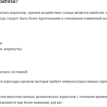
ратоза?
еских кератозов, причем воздействие солнца является наиболее
гда следует быть более бдительными в отношении изменений ко
ов
ть затронуты)
инских состояний
 пересадка органов (которая требует иммуносупрессивных препа
ития многочисленных актинических кератозов с течением времени.
тановятся еще более важными для вас.