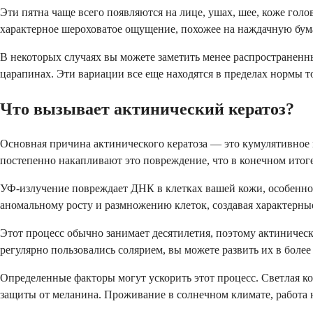
Эти пятна чаще всего появляются на лице, ушах, шее, коже голо
характерное шероховатое ощущение, похожее на наждачную бума
В некоторых случаях вы можете заметить менее распространенны
царапинах. Эти вариации все еще находятся в пределах нормы то
Что вызывает актинический кератоз?
Основная причина актинического кератоза — это кумулятивное 
постепенно накапливают это повреждение, что в конечном итог
УФ-излучение повреждает ДНК в клетках вашей кожи, особенно 
аномальному росту и размножению клеток, создавая характерны
Этот процесс обычно занимает десятилетия, поэтому актиническ
регулярно пользовались солярием, вы можете развить их в более
Определенные факторы могут ускорить этот процесс. Светлая ко
защиты от меланина. Проживание в солнечном климате, работа 