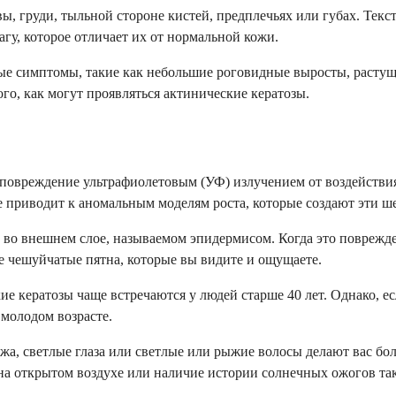
вы, груди, тыльной стороне кистей, предплечьях или губах. Тек
гу, которое отличает их от нормальной кожи.
е симптомы, такие как небольшие роговидные выросты, растущие
го, как могут проявляться актинические кератозы.
повреждение ультрафиолетовым (УФ) излучением от воздействия 
е приводит к аномальным моделям роста, которые создают эти ш
во внешнем слое, называемом эпидермисом. Когда это поврежден
е чешуйчатые пятна, которые вы видите и ощущаете.
ие кератозы чаще встречаются у людей старше 40 лет. Однако, 
 молодом возрасте.
жа, светлые глаза или светлые или рыжие волосы делают вас бо
на открытом воздухе или наличие истории солнечных ожогов та