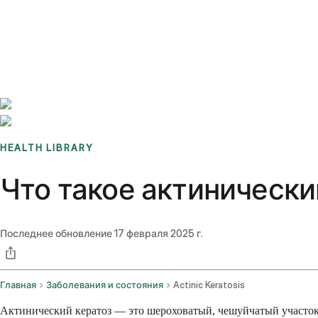
Benchmarks
Stories
FAQ
Sign up / Log in
HEALTH LIBRARY
Что такое актинически
Последнее обновление
17 февраля 2025 г.
Главная
Заболевания и состояния
Actinic Keratosis
Актинический кератоз — это шероховатый, чешуйчатый участок,