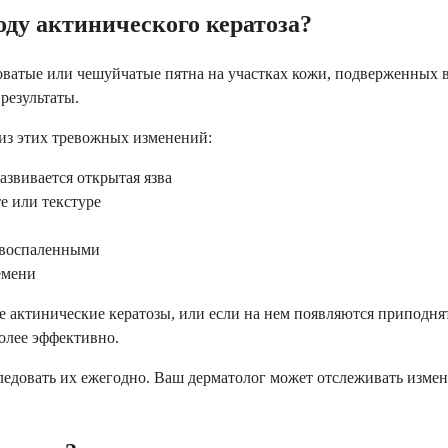
воду актинического кератоза?
оховатые или чешуйчатые пятна на участках кожи, подверженных 
результаты.
 из этих тревожных изменений:
азвивается открытая язва
е или текстуре
и воспаленными
емени
ие актинические кератозы, или если на нем появляются приподня
более эффективно.
ледовать их ежегодно. Ваш дерматолог может отслеживать изме