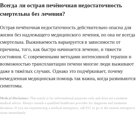
Всегда ли острая печёночная недостаточность
смертельна без лечения?
Острая печёночная недостаточность действительно опасна для
жизни без надлежащего медицинского лечения, но она не всегда
смертельна. Выживаемость варьируется в зависимости от
причины, того, как быстро начинается лечение, и тяжести
состояния. С современными методами интенсивной терапии и
возможностью трансплантации печени многие люди выживают
даже в тяжёлых случаях. Однако это подчёркивает, почему
немедленная медицинская помощь так важна, когда развиваются
симптомы.
Medical Disclaimer:
This article is for informational purposes only and does not constitute
medical advice. Always consult a qualified healthcare provider for diagnosis and treatment
decisions. If you are experiencing a medical emergency, call 911 or go to the nearest emergency
room immediately.