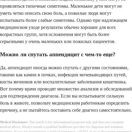
проявляться типичные симптомы. Маленькие дети могут не
уметь четко описать свою боль, а пожилые люди могут
испытывать более слабые симптомы. Однако при надлежащем
медицинском уходе результаты обычно хорошие для всех
возрастных групп, хотя осложнения могут быть более
серьезными у очень маленьких или пожилых пациентов.
Можно ли спутать аппендицит с чем-то еще?
Да, аппендицит иногда можно спутать с другими состояниями,
такими как камни в почках, инфекции мочевыводящих путей,
кисты яичников или воспалительные заболевания кишечника.
Вот почему врачи проводят множество анализов и обследований
для подтверждения диагноза. Если вы испытываете сильную
боль в животе, позвольте медицинским работникам определить
причину, а не пытайтесь поставить себе диагноз самостоятельно.
Medical Disclaimer:
This article is for informational purposes only and does not constitute
medical advice. Always consult a qualified healthcare provider for diagnosis and treatment
decisions. If you are experiencing a medical emergency, call 911 or go to the nearest emergency