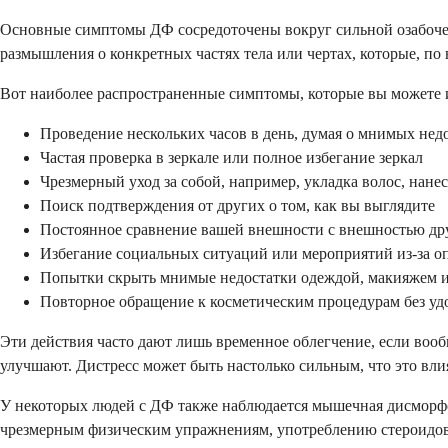
Основные симптомы ДФ сосредоточены вокруг сильной озабочен
размышления о конкретных частях тела или чертах, которые, п
Вот наиболее распространенные симптомы, которые вы можете 
Проведение нескольких часов в день, думая о мнимых нед
Частая проверка в зеркале или полное избегание зеркал
Чрезмерный уход за собой, например, укладка волос, нане
Поиск подтверждения от других о том, как вы выглядите
Постоянное сравнение вашей внешности с внешностью др
Избегание социальных ситуаций или мероприятий из-за о
Попытки скрыть мнимые недостатки одеждой, макияжем 
Повторное обращение к косметическим процедурам без уд
Эти действия часто дают лишь временное облегчение, если вооб
улучшают. Дистресс может быть настолько сильным, что это вли
У некоторых людей с ДФ также наблюдается мышечная дисморфо
чрезмерным физическим упражнениям, употреблению стероидов 