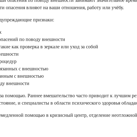
 ваши опасения по поводу внешности занимают значительное вре
ти опасения влияют на ваши отношения, работу или учёбу.
едупреждающие признаки:
х
 опасений по поводу внешности
кие как проверка в зеркале или уход за собой
внешности
процедур
вязанных с внешностью
занным с внешностью
оду внешности
 за помощью. Раннее вмешательство часто приводит к лучшим ре
стояние, и специалисты в области психического здоровья обла
а немедленной помощью в кризисный центр, отделение неотложн