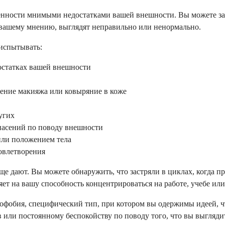
ности мнимыми недостатками вашей внешности. Вы можете заме
о вашему мнению, выглядят неправильно или ненормально.
испытывать:
остатках вашей внешности
сение макияжа или ковыряние в коже
угих
пасений по поводу внешности
или положением тела
овлетворения
ще дают. Вы можете обнаружить, что застряли в циклах, когда п
яет на вашу способность концентрироваться на работе, учебе ил
фобия, специфический тип, при котором вы одержимы идеей, чт
или постоянному беспокойству по поводу того, что вы выгляди