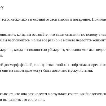
т?
 того, насколько вы осознаёте свои мысли и поведение. Понима
онимание, когда вы осознаёте, что ваши опасения по поводу в
х вы беспокоитесь, но вы всё равно не можете перестать концент
еждения, когда вы полностью убеждены, что ваши мнимые недост
и.
 дисморфофобией, иногда известной как «обратная анорексия».
ли они на самом деле могут быть довольно мускулистыми.
ывают, что она развивается в результате сочетания биологичес
и вы развить это состояние.