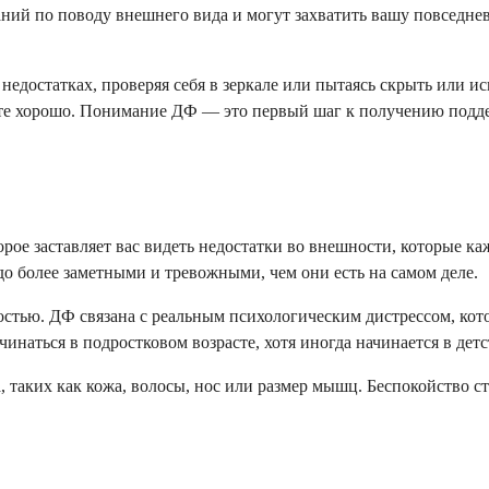
аний по поводу внешнего вида и могут захватить вашу повседне
едостатках, проверяя себя в зеркале или пытаясь скрыть или ис
дите хорошо. Понимание ДФ — это первый шаг к получению подде
орое заставляет вас видеть недостатки во внешности, которые 
до более заметными и тревожными, чем они есть на самом деле.
остью. ДФ связана с реальным психологическим дистрессом, ко
чинаться в подростковом возрасте, хотя иногда начинается в детс
 таких как кожа, волосы, нос или размер мышц. Беспокойство ст