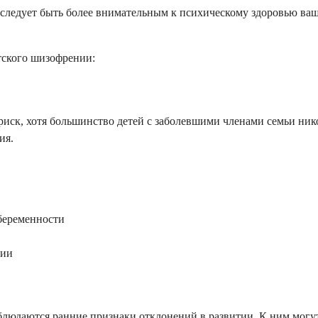
следует быть более внимательным к психическому здоровью ваше
тского шизофрении:
иск, хотя большинство детей с заболевшими членами семьи нико
ия.
беременности
нии
блюдаются ранние признаки отклонений в развитии. К ним могут