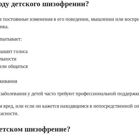
воду детского шизофрении?
ите постоянные изменения в его поведении, мышлении или воспри
нка.
спытывает:
лышит голоса
льности
или общаться
уживания
 заболевания у детей часто требуют профессиональной поддержк
м вред, или если он кажется находящимся в непосредственной о
пасности.
детском шизофрение?