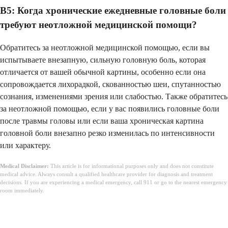
В5: Когда хронические ежедневные головные боли
требуют неотложной медицинской помощи?
Обратитесь за неотложной медицинской помощью, если вы
испытываете внезапную, сильную головную боль, которая
отличается от вашей обычной картины, особенно если она
сопровождается лихорадкой, скованностью шеи, спутанностью
сознания, изменениями зрения или слабостью. Также обратитесь
за неотложной помощью, если у вас появились головные боли
после травмы головы или если ваша хроническая картина
головной боли внезапно резко изменилась по интенсивности
или характеру.
Medical Disclaimer:
This article is for informational purposes only and does not constitute
medical advice. Always consult a qualified healthcare provider for diagnosis and treatment
decisions. If you are experiencing a medical emergency, call 911 or go to the nearest emergency
room immediately.