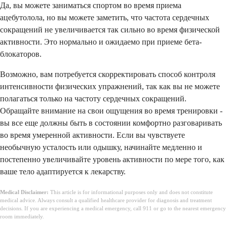
Да, вы можете заниматься спортом во время приема
ацебутолола, но вы можете заметить, что частота сердечных
сокращений не увеличивается так сильно во время физической
активности. Это нормально и ожидаемо при приеме бета-
блокаторов.
Возможно, вам потребуется скорректировать способ контроля
интенсивности физических упражнений, так как вы не можете
полагаться только на частоту сердечных сокращений.
Обращайте внимание на свои ощущения во время тренировки -
вы все еще должны быть в состоянии комфортно разговаривать
во время умеренной активности. Если вы чувствуете
необычную усталость или одышку, начинайте медленно и
постепенно увеличивайте уровень активности по мере того, как
ваше тело адаптируется к лекарству.
Medical Disclaimer:
This article is for informational purposes only and does not constitute
medical advice. Always consult a qualified healthcare provider for diagnosis and treatment
decisions. If you are experiencing a medical emergency, call 911 or go to the nearest emergency
room immediately.