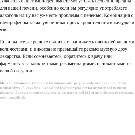
Алкоголь и ацетаминофен вместе могут быть особенно вредны
для вашей печени, особенно если вы регулярно употребляете
алкоголь или у вас уже есть проблемы с печенью. Комбинация с
ибупрофеном также увеличивает риск кровотечения в желудке и
язв.
Если вы все же решите выпить, ограничьтесь очень небольшими
количествами и никогда не превышайте рекомендуемую дозу
лекарства. Если сомневаетесь, обратитесь к врачу или
фармацевту за конкретными рекомендациями, основанными на
вашей ситуации.
Medical Disclaimer:
This article is for informational purposes only and does not constitute
medical advice. Always consult a qualified healthcare provider for diagnosis and treatment
decisions. If you are experiencing a medical emergency, call 911 or go to the nearest emergency
room immediately.