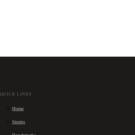
QUICK LINKS
Home
Stories