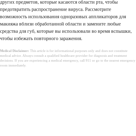
других предметов, которые касаются области рта, чтобы
предотвратить распространение вируса. Рассмотрите
возможность использования одноразовых аппликаторов для
макияжа вблизи обработанной области и замените любые
средства для губ, которые вы использовали во время вспышки,
чтобы избежать повторного заражения.
Medical Disclaimer:
This article is for informational purposes only and does not constitute
medical advice. Always consult a qualified healthcare provider for diagnosis and treatment
decisions. If you are experiencing a medical emergency, call 911 or go to the nearest emergency
room immediately.