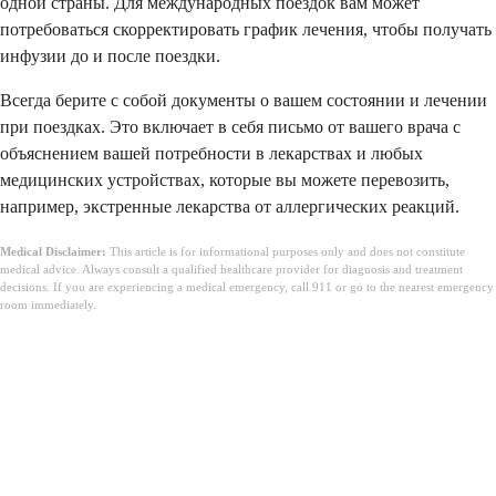
одной страны. Для международных поездок вам может
потребоваться скорректировать график лечения, чтобы получать
инфузии до и после поездки.
Всегда берите с собой документы о вашем состоянии и лечении
при поездках. Это включает в себя письмо от вашего врача с
объяснением вашей потребности в лекарствах и любых
медицинских устройствах, которые вы можете перевозить,
например, экстренные лекарства от аллергических реакций.
Medical Disclaimer:
This article is for informational purposes only and does not constitute
medical advice. Always consult a qualified healthcare provider for diagnosis and treatment
decisions. If you are experiencing a medical emergency, call 911 or go to the nearest emergency
room immediately.