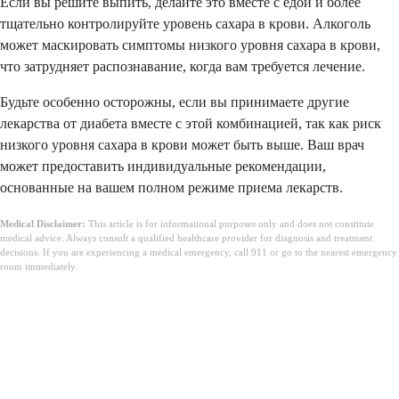
Если вы решите выпить, делайте это вместе с едой и более
тщательно контролируйте уровень сахара в крови. Алкоголь
может маскировать симптомы низкого уровня сахара в крови,
что затрудняет распознавание, когда вам требуется лечение.
Будьте особенно осторожны, если вы принимаете другие
лекарства от диабета вместе с этой комбинацией, так как риск
низкого уровня сахара в крови может быть выше. Ваш врач
может предоставить индивидуальные рекомендации,
основанные на вашем полном режиме приема лекарств.
Medical Disclaimer:
This article is for informational purposes only and does not constitute
medical advice. Always consult a qualified healthcare provider for diagnosis and treatment
decisions. If you are experiencing a medical emergency, call 911 or go to the nearest emergency
room immediately.