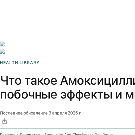
Benchmarks
Stories
FAQ
Sign up / Log in
HEALTH LIBRARY
Что такое Амоксицилли
побочные эффекты и м
Последнее обновление
3 апреля 2026 г.
Главная
Лекарства
Amoxicillin And Clavulanate Oral Route