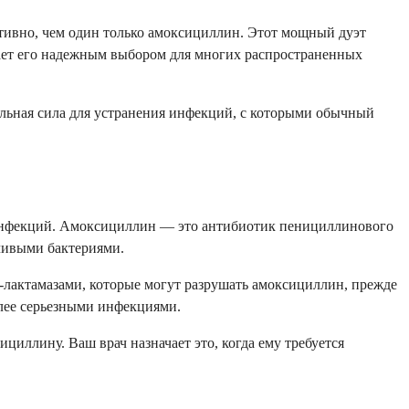
ивно, чем один только амоксициллин. Этот мощный дуэт
лает его надежным выбором для многих распространенных
ельная сила для устранения инфекций, с которыми обычный
х инфекций. Амоксициллин — это антибиотик пенициллинового
йчивыми бактериями.
а-лактамазами, которые могут разрушать амоксициллин, прежде
олее серьезными инфекциями.
иллину. Ваш врач назначает это, когда ему требуется