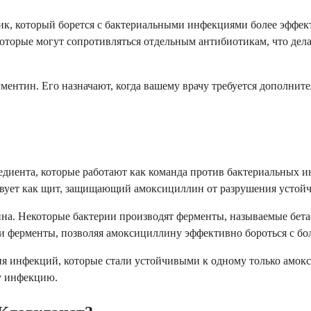
, который борется с бактериальными инфекциями более эффект
 которые могут сопротивляться отдельным антибиотикам, что де
ментин. Его назначают, когда вашему врачу требуется дополнит
редиента, которые работают как команда против бактериальны
ействует как щит, защищающий амоксициллин от разрушения усто
лина. Некоторые бактерии производят ферменты, называемые бет
ти ферменты, позволяя амоксициллину эффективно бороться с б
я инфекций, которые стали устойчивыми к одному только амоксиц
у инфекцию.