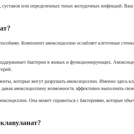
й, суставов или определенных типах желудочных инфекций. Ваш 
ат?
способами. Компонент амоксициллин ослабляет клеточные стенки
поддерживает бактерии в живых и функционирующих. Амоксицил
терий.
менты, которые могут разрушать амоксициллин. Именно здесь кл
, давая амоксициллину возможность эффективно выполнять свою
амоксициллин. Она может справиться с бактериями, которые обы
 клавуланат?