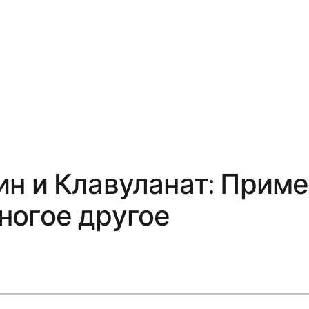
н и Клавуланат: Приме
ногое другое