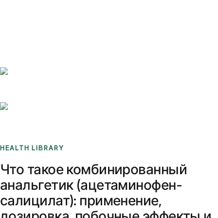
Benchmarks
Stories
FAQ
Sign up / Log in
HEALTH LIBRARY
Что такое комбинированный
анальгетик (ацетаминофен-
салицилат): применение,
дозировка, побочные эффекты и