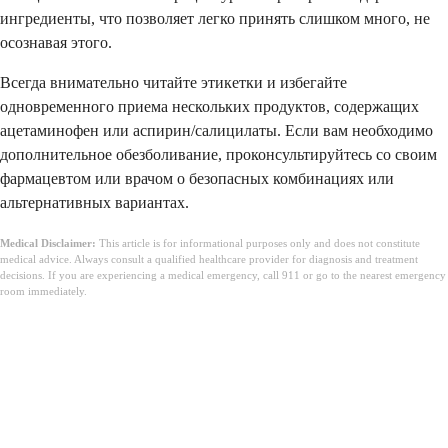
ингредиенты, что позволяет легко принять слишком много, не
осознавая этого.
Всегда внимательно читайте этикетки и избегайте
одновременного приема нескольких продуктов, содержащих
ацетаминофен или аспирин/салицилаты. Если вам необходимо
дополнительное обезболивание, проконсультируйтесь со своим
фармацевтом или врачом о безопасных комбинациях или
альтернативных вариантах.
Medical Disclaimer:
This article is for informational purposes only and does not constitute
medical advice. Always consult a qualified healthcare provider for diagnosis and treatment
decisions. If you are experiencing a medical emergency, call 911 or go to the nearest emergency
room immediately.