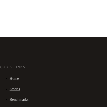
QUICK LINKS
Home
Stories
Benchmarks