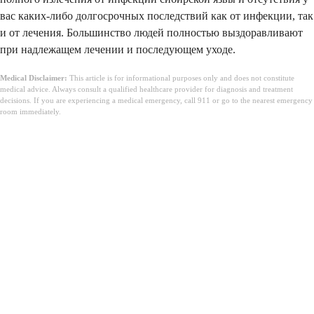
вас каких-либо долгосрочных последствий как от инфекции, так
и от лечения. Большинство людей полностью выздоравливают
при надлежащем лечении и последующем уходе.
Medical Disclaimer:
This article is for informational purposes only and does not constitute
medical advice. Always consult a qualified healthcare provider for diagnosis and treatment
decisions. If you are experiencing a medical emergency, call 911 or go to the nearest emergency
room immediately.