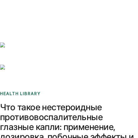
Benchmarks
Stories
FAQ
Sign up / Log in
HEALTH LIBRARY
Что такое нестероидные
противовоспалительные
глазные капли: применение,
дозировка, побочные эффекты и