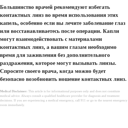
Большинство врачей рекомендуют избегать
контактных линз во время использования этих
капель, особенно если вы лечите заболевание глаз
или восстанавливаетесь после операции. Капли
могут взаимодействовать с материалами
контактных линз, а вашим глазам необходимо
время для заживления без дополнительного
раздражения, которое могут вызывать линзы.
Спросите своего врача, когда можно будет
безопасно возобновить ношение контактных линз.
Medical Disclaimer:
This article is for informational purposes only and does not constitute
medical advice. Always consult a qualified healthcare provider for diagnosis and treatment
decisions. If you are experiencing a medical emergency, call 911 or go to the nearest emergency
room immediately.