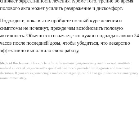
снижает эффективность лечения. Кроме того, трение во время
полового акта может усилить раздражение и дискомфорт.
Подождите, пока вы не пройдете полный курс лечения и
симптомы не исчезнут, прежде чем возобновить половую
активность. Обычно это означает, что нужно подождать около 24
часов после последней дозы, чтобы убедиться, что лекарство
эффективно выполнило свою работу.
Medical Disclaimer:
This article is for informational purposes only and does not constitute
medical advice. Always consult a qualified healthcare provider for diagnosis and treatment
decisions. If you are experiencing a medical emergency, call 911 or go to the nearest emergency
room immediately.