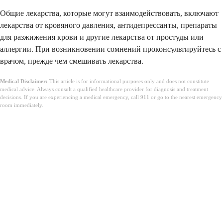
Общие лекарства, которые могут взаимодействовать, включают
лекарства от кровяного давления, антидепрессанты, препараты
для разжижения крови и другие лекарства от простуды или
аллергии. При возникновении сомнений проконсультируйтесь с
врачом, прежде чем смешивать лекарства.
Medical Disclaimer:
This article is for informational purposes only and does not constitute
medical advice. Always consult a qualified healthcare provider for diagnosis and treatment
decisions. If you are experiencing a medical emergency, call 911 or go to the nearest emergency
room immediately.