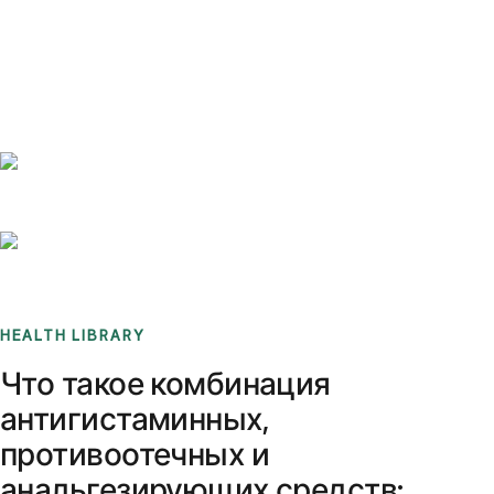
Benchmarks
Stories
FAQ
Sign up / Log in
HEALTH LIBRARY
Что такое комбинация
антигистаминных,
противоотечных и
анальгезирующих средств: