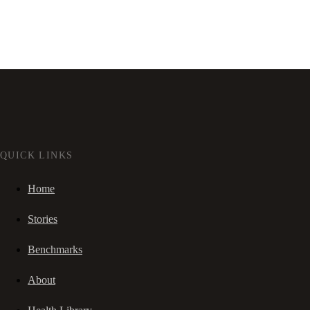
QUICK LINKS
Home
Stories
Benchmarks
About