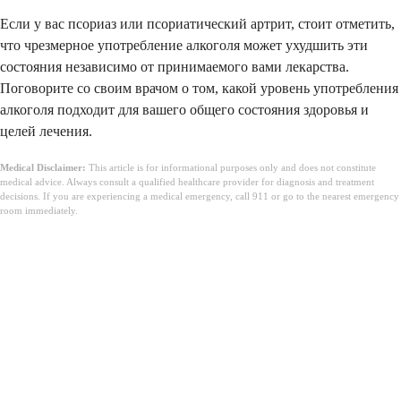
Если у вас псориаз или псориатический артрит, стоит отметить,
что чрезмерное употребление алкоголя может ухудшить эти
состояния независимо от принимаемого вами лекарства.
Поговорите со своим врачом о том, какой уровень употребления
алкоголя подходит для вашего общего состояния здоровья и
целей лечения.
Medical Disclaimer:
This article is for informational purposes only and does not constitute
medical advice. Always consult a qualified healthcare provider for diagnosis and treatment
decisions. If you are experiencing a medical emergency, call 911 or go to the nearest emergency
room immediately.