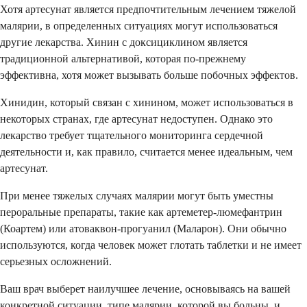
Хотя артесунат является предпочтительным лечением тяжелой
малярии, в определенных ситуациях могут использоваться
другие лекарства. Хинин с доксициклином является
традиционной альтернативой, которая по-прежнему
эффективна, хотя может вызывать больше побочных эффектов.
Хинидин, который связан с хинином, может использоваться в
некоторых странах, где артесунат недоступен. Однако это
лекарство требует тщательного мониторинга сердечной
деятельности и, как правило, считается менее идеальным, чем
артесунат.
При менее тяжелых случаях малярии могут быть уместны
пероральные препараты, такие как артеметер-люмефантрин
(Коартем) или атоваквон-прогуанил (Маларон). Они обычно
используются, когда человек может глотать таблетки и не имеет
серьезных осложнений.
Ваш врач выберет наилучшее лечение, основываясь на вашей
конкретной ситуации, типе малярии, которой вы больны, и