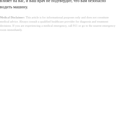
влияет на вас, и ваш врач не подтвердит, что вам безопасно
водить машину.
Medical Disclaimer:
This article is for informational purposes only and does not constitute
medical advice. Always consult a qualified healthcare provider for diagnosis and treatment
decisions. If you are experiencing a medical emergency, call 911 or go to the nearest emergency
room immediately.