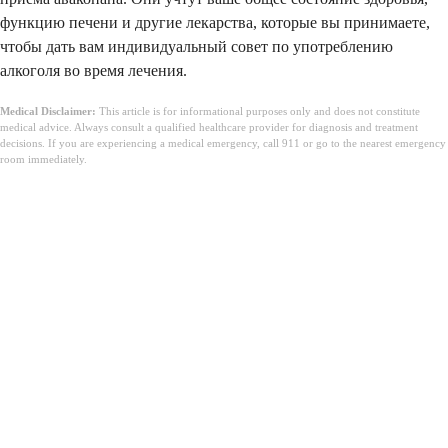
функцию печени и другие лекарства, которые вы принимаете,
чтобы дать вам индивидуальный совет по употреблению
алкоголя во время лечения.
Medical Disclaimer:
This article is for informational purposes only and does not constitute
medical advice. Always consult a qualified healthcare provider for diagnosis and treatment
decisions. If you are experiencing a medical emergency, call 911 or go to the nearest emergency
room immediately.